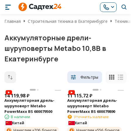
Главная
Строительная техника в Екатеринбурге
Техника
Аккумуляторные дрели-
шуруповерты Metabo 10,8В в
Екатеринбурге
Фильтры
14 119,98
₽
11 115,72
₽
Аккумуляторная дрель-
Аккумуляторная дрель-
шуруповерт Metabo
шуруповерт Metabo
PowerMaxx BS 600079500
PowerMaxx BS 600079890
В наличии
Уточнить наличие
Китай
Китай
Начислим +
706
бонусов
Начислим +
556
бонусов