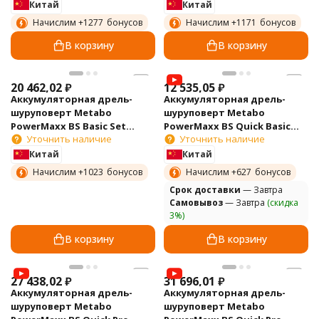
Китай
Китай
Начислим +
1277
бонусов
Начислим +
1171
бонусов
В корзину
В корзину
20 462,02
₽
12 535,05
₽
Аккумуляторная дрель-
Аккумуляторная дрель-
шуруповерт Metabo
шуруповерт Metabo
PowerMaxx BS Basic Set
PowerMaxx BS Quick Basic
Уточнить наличие
Уточнить наличие
600080880
600156890
Китай
Китай
Начислим +
1023
бонусов
Начислим +
627
бонусов
Cрок доставки
— Завтра
Самовывоз
— Завтра
(скидка
3%)
В корзину
В корзину
27 438,02
₽
31 696,01
₽
Аккумуляторная дрель-
Аккумуляторная дрель-
шуруповерт Metabo
шуруповерт Metabo