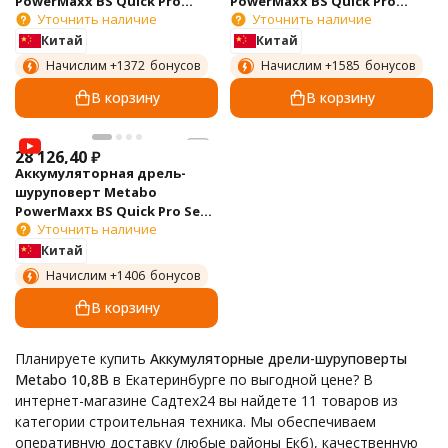
PowerMaxx BS Quick Pro
PowerMaxx BS Quick Pro
Уточнить наличие
Уточнить наличие
600157500
600157700
Китай
Китай
Начислим +
1372
бонусов
Начислим +
1585
бонусов
В корзину
В корзину
28 126,40
₽
Аккумуляторная дрель-
шуруповерт Metabo
PowerMaxx BS Quick Pro Set
Уточнить наличие
600157880
Китай
Начислим +
1406
бонусов
В корзину
Планируете купить
Аккумуляторные дрели-шуруповерты
Metabo 10,8В
в Екатеринбурге по выгодной цене? В
интернет-магазине Садтех24 вы найдете 11 товаров из
категории строительная техника. Мы обеспечиваем
оперативную доставку (любые районы Екб), качественную