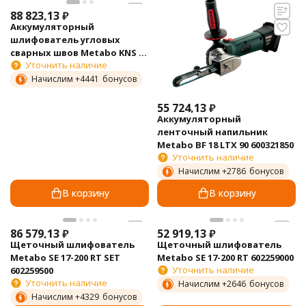
88 823,13
₽
Аккумуляторный
шлифователь угловых
сварных швов Metabo KNS 18
Уточнить наличие
LTX 150 600191850
Начислим +
4441
бонусов
55 724,13
₽
Аккумуляторный
ленточный напильник
Metabo BF 18 LTX 90 600321850
Уточнить наличие
Начислим +
2786
бонусов
В корзину
В корзину
86 579,13
₽
52 919,13
₽
Щеточный шлифователь
Щеточный шлифователь
Metabo SE 17-200 RT SET
Metabo SE 17-200 RT 602259000
Уточнить наличие
602259500
Уточнить наличие
Начислим +
2646
бонусов
Начислим +
4329
бонусов