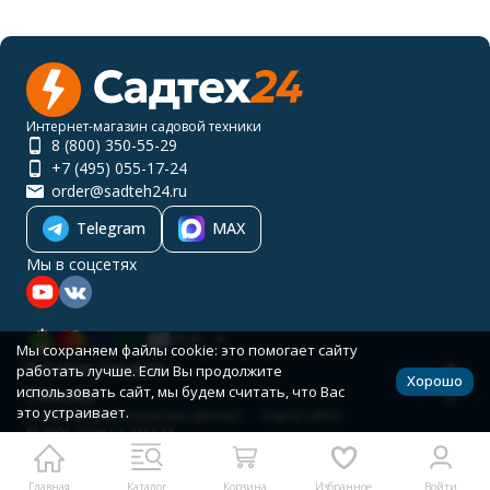
Интернет-магазин садовой техники
8 (800) 350-55-29
+7 (495) 055-17-24
order@sadteh24.ru
Telegram
MAX
Мы в соцсетях
RUB
Мы сохраняем файлы cookie: это помогает сайту
Каталог товаров
работать лучше. Если Вы продолжите
Хорошо
использовать сайт, мы будем считать, что Вас
Помощь
это устраивает.
Политика персональных данных
Карта сайта
© 2001-2026 САДТЕХ24
Разработано в
bodysite.ru
Главная
Каталог
Корзина
Избранное
Войти