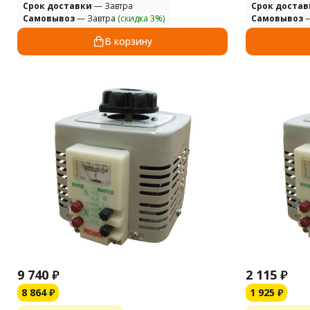
Cрок доставки
— Завтра
Cрок достав
Самовывоз
— Завтра
(скидка 3%)
Самовывоз
—
В корзину
9 740
₽
2 115
₽
8 864
₽
1 925
₽