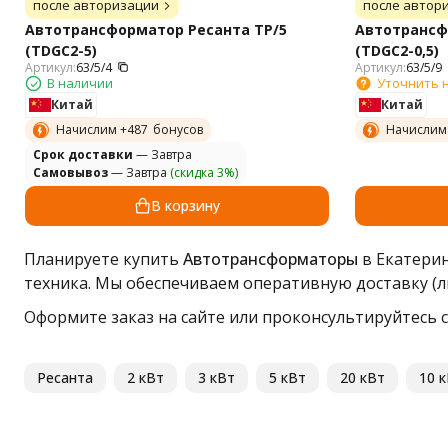
после авторизации
после автор
Автотрансформатор Ресанта ТР/5
Автотрансф
(TDGC2-5)
(TDGC2-0,5)
Артикул:
63/5/4
Артикул:
63/5/9
В наличии
Уточнить 
Китай
Китай
Начислим +
487
бонусов
Начислим
Cрок доставки
— Завтра
Самовывоз
— Завтра
(скидка 3%)
В корзину
Планируете купить
Автотрансформаторы
в Екатерин
техника. Мы обеспечиваем оперативную доставку (
Оформите заказ на сайте или проконсультируйтесь с 
Ресанта
2 кВт
3 кВт
5 кВт
20 кВт
10 