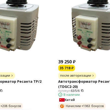
39 250
₽
35 718
₽
изации
после авторизации
орматор Ресанта ТР/2
Автотрансформатор Ресант
(TDGC2-20)
Артикул:
63/5/6
В наличии
Китай
 +
208
бонусов
Начислим +
1963
бонусов