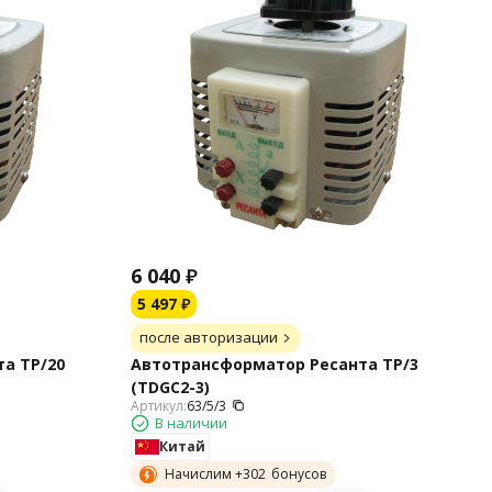
6 040
₽
5 497
₽
после авторизации
а ТР/20
Автотрансформатор Ресанта ТР/3
(TDGC2-3)
Артикул:
63/5/3
В наличии
Китай
Начислим +
302
бонусов