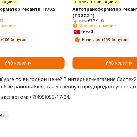
изации
после авторизации
орматор Ресанта ТР/0,5
Автотрансформатор Ресант
(TDGC2-1)
Артикул:
63/5/1
наличие
Уточнить наличие
Китай
 +
106
бонусов
Начислим +
159
бонусов
В корзину
В корзину
бурге по выгодной цене? В интернет-магазине Садтех24
любые районы Екб), качественную предпродажную подго
экспертом: +7(495)055-17-24.
кВт