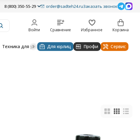
8 (800) 350-55-29
order@sadteh24.ru
Заказать звонок
Войти
Сравнение
Избранное
Корзина
Техника для уборки
Для юрлиц
Строительная техника
Профи
Водоснабже
Сервис