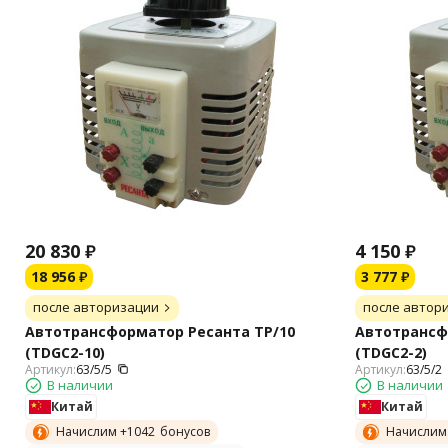
20 830
₽
4 150
₽
18 956
₽
3 777
₽
после авторизации
после автор
Автотрансформатор Ресанта ТР/10
Автотрансф
(TDGC2-10)
(TDGC2-2)
Артикул:
63/5/5
Артикул:
63/5/2
В наличии
В наличии
Китай
Китай
Начислим +
1042
бонусов
Начислим