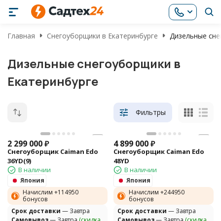
Главная
Снегоуборщики в Екатеринбурге
Дизельные сне
Дизельные снегоуборщики в
Екатеринбурге
Фильтры
2 299 000
₽
4 899 000
₽
Снегоуборщик Caiman Edo
Снегоуборщик Caiman Edo
36YD(9)
48YD
В наличии
В наличии
Япония
Япония
Начислим +
114950
Начислим +
244950
бонусов
бонусов
Cрок доставки
— Завтра
Cрок доставки
— Завтра
Самовывоз
— Завтра
(скидка
Самовывоз
— Завтра
(скидка