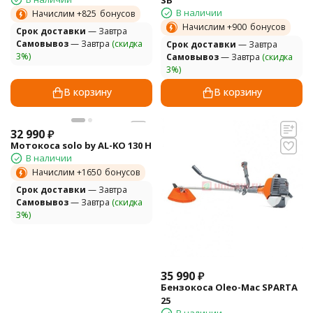
В наличии
Начислим +
825
бонусов
Начислим +
900
бонусов
Cрок доставки
— Завтра
Самовывоз
— Завтра
(скидка
Cрок доставки
— Завтра
3%)
Самовывоз
— Завтра
(скидка
3%)
В корзину
В корзину
32 990
₽
Мотокоса solo by AL-KO 130 H
В наличии
Начислим +
1650
бонусов
Cрок доставки
— Завтра
Самовывоз
— Завтра
(скидка
3%)
35 990
₽
Бензокоса Oleo-Mac SPARTA
25
В наличии