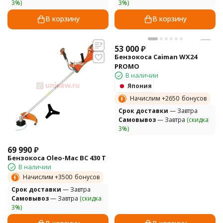
3%)
3%)
В корзину
В корзину
53 000
₽
Бензокоса Caiman WX24
PROMO
В наличии
Япония
Начислим +
2650
бонусов
Cрок доставки
— Завтра
Самовывоз
— Завтра
(скидка
3%)
69 990
₽
Бензокоса Oleo-Mac BC 430 T
В наличии
Начислим +
3500
бонусов
Cрок доставки
— Завтра
Самовывоз
— Завтра
(скидка
3%)