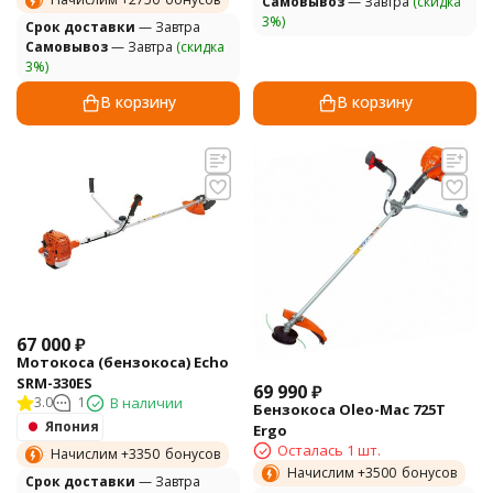
Самовывоз
— Завтра
(скидка
3%)
Cрок доставки
— Завтра
Самовывоз
— Завтра
(скидка
3%)
В корзину
В корзину
67 000
₽
Мотокоса (бензокоса) Echo
SRM-330ES
69 990
₽
3.0
1
В наличии
Бензокоса Oleo-Mac 725Т
Япония
Ergo
Осталась 1 шт.
Начислим +
3350
бонусов
Начислим +
3500
бонусов
Cрок доставки
— Завтра