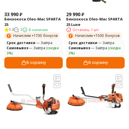
33 990
₽
29 990
₽
Бензокоса Oleo-Mac SPARTA
Бензокоса Oleo-Mac SPARTA
25
25 Luxe
5.0
2
В наличии
Осталась 1 шт.
Начислим +
1700
бонусов
Начислим +
1500
бонусов
Cрок доставки
— Завтра
Cрок доставки
— Завтра
Самовывоз
— Завтра
(скидка
Самовывоз
— Завтра
(скидка
3%)
3%)
В корзину
В корзину