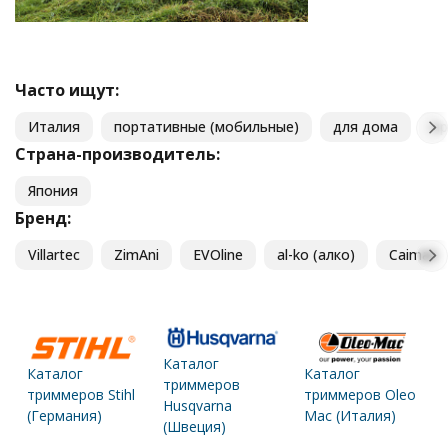
Часто ищут:
Италия
портативные (мобильные)
для дома
п
Страна-производитель:
Япония
Бренд:
Villartec
ZimAni
EVOline
al-ko (алко)
Caiman
Каталог
Каталог
Каталог
триммеров
триммеров Stihl
триммеров Oleo
Husqvarna
(Германия)
Mac (Италия)
(Швеция)