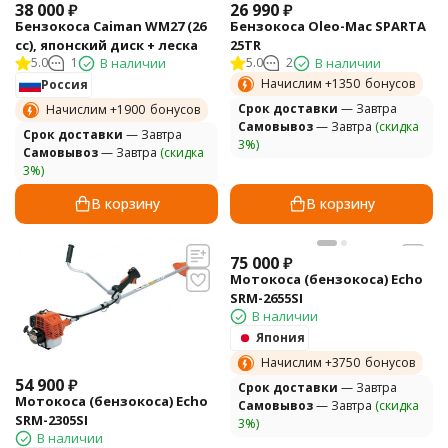
38 000
₽
26 990
₽
Бензокоса Caiman WM27 (26
Бензокоса Oleo-Mac SPARTA
cc), японский диск + леска
25TR
5.0
1
В наличии
5.0
2
В наличии
Начислим +
1350
бонусов
Россия
Cрок доставки
— Завтра
Начислим +
1900
бонусов
Самовывоз
— Завтра
(скидка
Cрок доставки
— Завтра
3%)
Самовывоз
— Завтра
(скидка
3%)
В корзину
В корзину
75 000
₽
Мотокоса (бензокоса) Echo
SRM-2655SI
В наличии
Япония
Начислим +
3750
бонусов
54 900
₽
Cрок доставки
— Завтра
Мотокоса (бензокоса) Echo
Самовывоз
— Завтра
(скидка
SRM-2305SI
3%)
В наличии