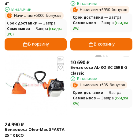
В наличии
4T
В наличии
Начислим +
3950
бонусов
Начислим +
5000
бонусов
Cрок доставки
— Завтра
Самовывоз
— Завтра
(скидка
Cрок доставки
— Завтра
3%)
Самовывоз
— Завтра
(скидка
3%)
В корзину
В корзину
10 690
₽
Бензокоса AL-KO BC 260 B-S
Classic
В наличии
Начислим +
535
бонусов
Cрок доставки
— Завтра
Самовывоз
— Завтра
(скидка
3%)
24 990
₽
Бензокоса Oleo-Mac SPARTA
25 TR ECO