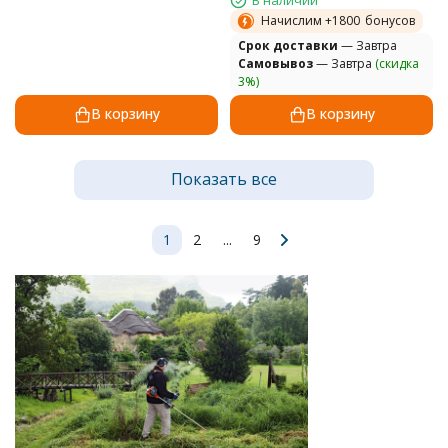
Начислим +
1800
бонусов
Cрок доставки
— Завтра
Самовывоз
— Завтра
(скидка
3%)
В корзину
В корзину
Показать все
1
2
...
9