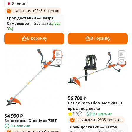
Япония
Начислим +
2745
бонусов
Cрок доставки
— Завтра
Самовывоз
— Завтра
(скидка
3%)
В корзину
В корзину
56 700
₽
Бензокоса Oleo-Mac 740T +
проф. подвеска
5.0
1
В наличии
54 990
₽
Начислим +
2835
бонусов
Бензокосы Oleo-Mac 735T
В наличии
Cрок доставки
— Завтра
Начислим +
2750
бонусов