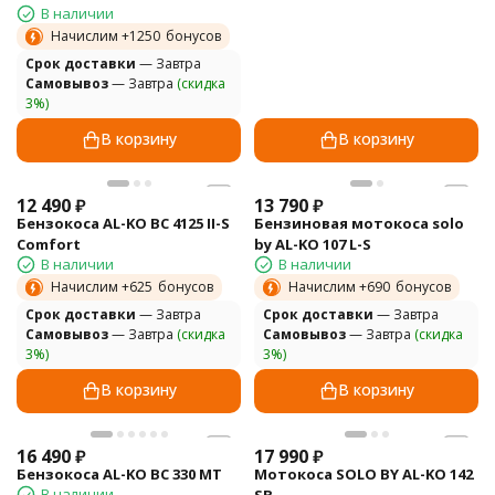
В наличии
Начислим +
1250
бонусов
Cрок доставки
— Завтра
Самовывоз
— Завтра
(скидка
3%)
В корзину
В корзину
12 490
₽
13 790
₽
Бензокоса AL-KO BC 4125 II-S
Бензиновая мотокоса solo
Comfort
by AL-KO 107 L-S
В наличии
В наличии
Начислим +
625
бонусов
Начислим +
690
бонусов
Cрок доставки
— Завтра
Cрок доставки
— Завтра
Самовывоз
— Завтра
(скидка
Самовывоз
— Завтра
(скидка
3%)
3%)
В корзину
В корзину
16 490
₽
17 990
₽
Бензокоса AL-KO BC 330 МT
Мотокоса SOLO BY AL-KO 142
В наличии
SB