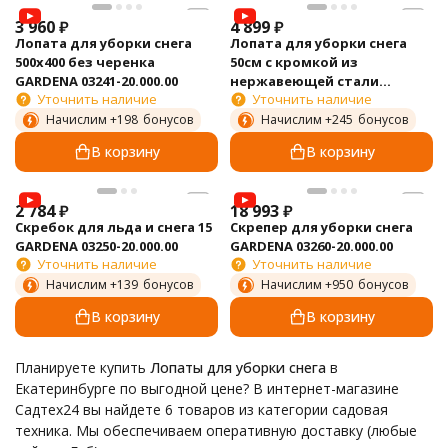
3 960
₽
4 899
₽
Лопата для уборки снега
Лопата для уборки снега
500х400 без черенка
50см с кромкой из
GARDENA 03241-20.000.00
нержавеющей стали
Уточнить наличие
Уточнить наличие
GARDENA 03243-20.000.00
Начислим +
198
бонусов
Начислим +
245
бонусов
В корзину
В корзину
2 784
₽
18 993
₽
Скребок для льда и снега 15
Скрепер для уборки снега
GARDENA 03250-20.000.00
GARDENA 03260-20.000.00
Уточнить наличие
Уточнить наличие
Начислим +
139
бонусов
Начислим +
950
бонусов
В корзину
В корзину
Планируете купить
Лопаты для уборки снега
в
Екатеринбурге по выгодной цене? В интернет-магазине
Садтех24 вы найдете 6 товаров из категории садовая
техника. Мы обеспечиваем оперативную доставку (любые