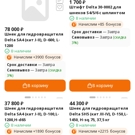
1 700
₽
Штифт Delta 30-0002 для
шнеков S4/5/6 с шплинтом
В наличии
Начислим +
85
бонусов
78 000
₽
Cрок доставки
— Завтра
Шнек для гидровращателя
Самовывоз
— Завтра
(скидка
Delta SA4 (кат.I-II), D-600, L-
3%)
1200
В наличии
Начислим +
3900
бонусов
Cрок доставки
— Завтра
Самовывоз
— Завтра
(скидка
3%)
В корзину
В корзину
37 800
₽
44 300
₽
Шнек для гидровращателя
Шнек для гидровращателя
Delta SA4 (кат.I-II), D-100,L-
Delta SH5 (кат.III-IV), D-150,L-
1200,H-d65
1450, H-sq.75, 37,5 кг
В наличии
В наличии
Начислим +
1890
бонусов
Начислим +
2215
бонусов