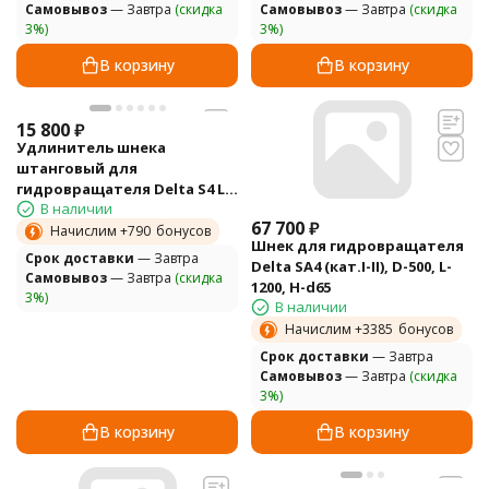
Самовывоз
— Завтра
(скидка
Самовывоз
— Завтра
(скидка
3%)
3%)
В корзину
В корзину
15 800
₽
Удлинитель шнека
штанговый для
гидровращателя Delta S4 L-
В наличии
1000 17,5 кг
67 700
₽
Начислим +
790
бонусов
Шнек для гидровращателя
Cрок доставки
— Завтра
Delta SA4 (кат.I-II), D-500, L-
Самовывоз
— Завтра
(скидка
1200, H-d65
3%)
В наличии
Начислим +
3385
бонусов
Cрок доставки
— Завтра
Самовывоз
— Завтра
(скидка
3%)
В корзину
В корзину