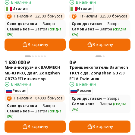
В наличии
В наличии
Италия
Италия
Начислим +
32500
бонусов
Начислим +
32500
бонусов
Cрок доставки
— Завтра
Cрок доставки
— Завтра
Самовывоз
— Завтра
(скидка
Самовывоз
— Завтра
(скидка
3%)
3%)
В корзину
В корзину
1 680 000
₽
0
₽
Мини-погрузчик BAUMECH
Траншеекопатель Baumech
ML-03 PRO, двиг. Zongshen
ТКС1 с дв. Zongshen GB750
GB750 EFI инжектор
EFI V-Twin инж
В наличии
В наличии
Россия
Россия
Начислим +
84000
бонусов
Cрок доставки
— Завтра
Самовывоз
— Завтра
(скидка
Cрок доставки
— Завтра
3%)
Самовывоз
— Завтра
(скидка
3%)
В корзину
В корзину