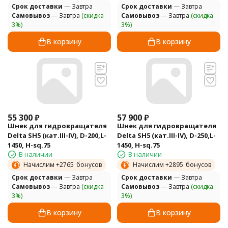
Cрок доставки
— Завтра
Cрок доставки
— Завтра
Самовывоз
— Завтра
(скидка
Самовывоз
— Завтра
(скидка
3%)
3%)
В корзину
В корзину
55 300
₽
57 900
₽
Шнек для гидровращателя
Шнек для гидровращателя
Delta SH5 (кат.III-IV), D-200,L-
Delta SH5 (кат.III-IV), D-250,L-
1450, H-sq.75
1450, H-sq.75
В наличии
В наличии
Начислим +
2765
бонусов
Начислим +
2895
бонусов
Cрок доставки
— Завтра
Cрок доставки
— Завтра
Самовывоз
— Завтра
(скидка
Самовывоз
— Завтра
(скидка
3%)
3%)
В корзину
В корзину