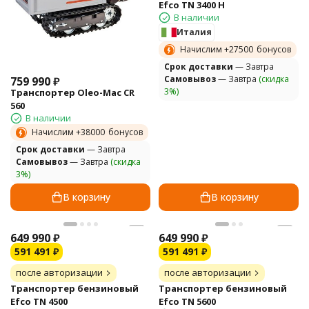
Efco TN 3400 H
В наличии
Италия
Начислим +
27500
бонусов
Cрок доставки
— Завтра
Самовывоз
— Завтра
(скидка
759 990
₽
3%)
Транспортер Oleo-Mac CR
560
В наличии
Начислим +
38000
бонусов
Cрок доставки
— Завтра
Самовывоз
— Завтра
(скидка
3%)
В корзину
В корзину
649 990
₽
649 990
₽
591 491
₽
591 491
₽
после авторизации
после авторизации
Транспортер бензиновый
Транспортер бензиновый
Efco TN 4500
Efco TN 5600