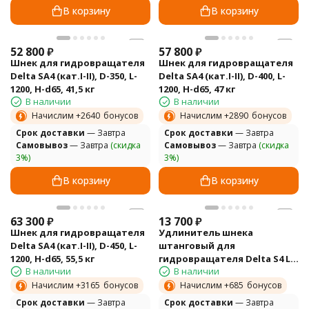
В корзину
В корзину
52 800
₽
57 800
₽
Шнек для гидровращателя
Шнек для гидровращателя
Delta SA4 (кат.I-II), D-350, L-
Delta SA4 (кат.I-II), D-400, L-
1200, H-d65, 41,5 кг
1200, H-d65, 47 кг
В наличии
В наличии
Начислим +
2640
бонусов
Начислим +
2890
бонусов
Cрок доставки
— Завтра
Cрок доставки
— Завтра
Самовывоз
— Завтра
(скидка
Самовывоз
— Завтра
(скидка
3%)
3%)
В корзину
В корзину
63 300
₽
13 700
₽
Шнек для гидровращателя
Удлинитель шнека
Delta SA4 (кат.I-II), D-450, L-
штанговый для
1200, H-d65, 55,5 кг
гидровращателя Delta S4 L-
В наличии
В наличии
500 12 кг
Начислим +
3165
бонусов
Начислим +
685
бонусов
Cрок доставки
— Завтра
Cрок доставки
— Завтра