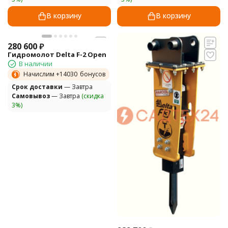
В корзину
В корзину
280 600
₽
Гидромолот Delta F-2 Open
В наличии
Начислим +
14030
бонусов
Cрок доставки
— Завтра
Самовывоз
— Завтра
(скидка
3%)