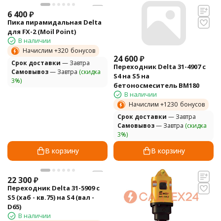
6 400
₽
Пика пирамидальная Delta
для FX-2 (Moil Point)
В наличии
Начислим +
320
бонусов
24 600
₽
Cрок доставки
— Завтра
Переходник Delta 31-4907 с
Самовывоз
— Завтра
(скидка
S4 на S5 на
3%)
бетоносмеситель BM180
В наличии
Начислим +
1230
бонусов
Cрок доставки
— Завтра
Самовывоз
— Завтра
(скидка
3%)
В корзину
В корзину
22 300
₽
Переходник Delta 31-5909 с
S5 (хаб - кв.75) на S4 (вал -
D65)
В наличии