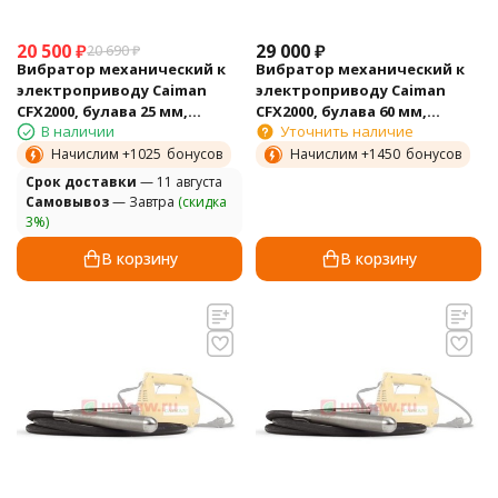
20 500
₽
29 000
₽
20 690
₽
Вибратор механический к
Вибратор механический к
электроприводу Caiman
электроприводу Caiman
CFX2000, булава 25 мм,
CFX2000, булава 60 мм,
В наличии
Уточнить наличие
гибкий вал 4 м
гибкий вал 4 м
Начислим +
1025
бонусов
Начислим +
1450
бонусов
Cрок доставки
— 11 августа
Самовывоз
— Завтра
(скидка
3%)
В корзину
В корзину