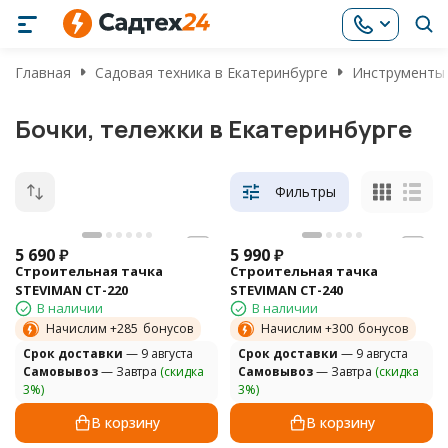
Главная
Садовая техника в Екатеринбурге
Инструменты 
Бочки, тележки в Екатеринбурге
Фильтры
5 690
₽
5 990
₽
Строительная тачка
Строительная тачка
STEVIMAN CT-220
STEVIMAN CT-240
В наличии
В наличии
Начислим +
285
бонусов
Начислим +
300
бонусов
Cрок доставки
— 9 августа
Cрок доставки
— 9 августа
Самовывоз
— Завтра
(скидка
Самовывоз
— Завтра
(скидка
3%)
3%)
В корзину
В корзину