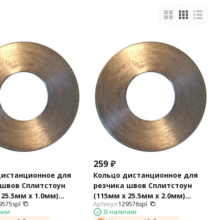
259
₽
дистанционное для
Кольцо дистанционное для
 швов Сплитстоун
резчика швов Сплитстоун
 25.5мм х 1.0мм)
(115мм х 25.5мм х 2.0мм)
9575spl
Артикул:
129576spl
l
129576spl
чии
В наличии