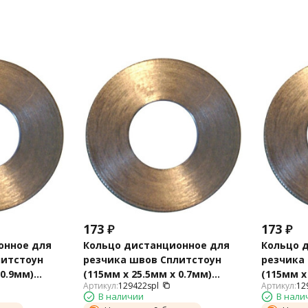
173
₽
173
₽
онное для
Кольцо дистанционное для
Кольцо 
литстоун
резчика швов Сплитстоун
резчика
 0.9мм)
(115мм х 25.5мм х 0.7мм)
(115мм х
Артикул:
129422spl
Артикул:
12
129422spl
129575sp
В наличии
В нали