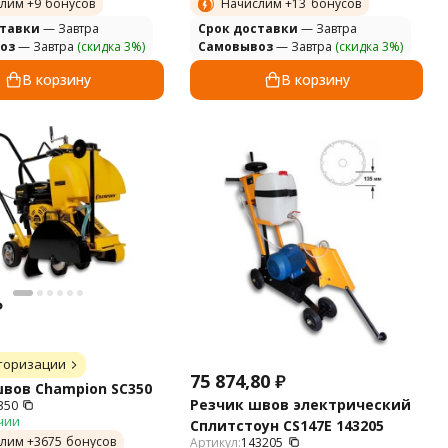
лим +
9
бонусов
Начислим +
13
бонусов
ставки
— Завтра
Cрок доставки
— Завтра
оз
— Завтра
(скидка 3%)
Самовывоз
— Завтра
(скидка 3%)
В корзину
В корзину
₽
торизации
75 874,80
₽
вов Champion SC350
Резчик швов электрический
350
чии
Сплитстоун CS147E 143205
лим +
3675
бонусов
Артикул:
143205