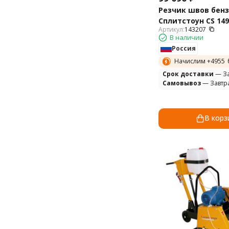
Резчик швов бен
Сплитстоун CS 149
Артикул:
143207
В наличии
Россия
Начислим +
4955
Cрок доставки
— За
Самовывоз
— Завтр
В корз