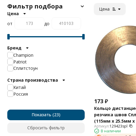
Фильтр подбора
Цена
Цена
от
до
Бренд
Champion
Patriot
Сплитстоун
Страна производства
Китай
Россия
173
₽
Кольцо дистанци
Показать
резчика швов Сп
(115мм х 25.5мм х
Артикул:
129423spl
129423spl
Сбросить фильтр
В наличии