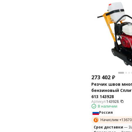
273 402
₽
Резчик швов мно
бензиновый Спли
613 143928
Артикул:
143928
В наличии
Россия
Начислим +
13670
Cрок доставки
— За