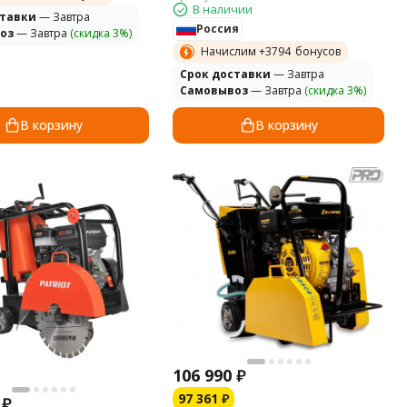
В наличии
ставки
— Завтра
Россия
оз
— Завтра
(скидка 3%)
Начислим +
3794
бонусов
Cрок доставки
— Завтра
Самовывоз
— Завтра
(скидка 3%)
В корзину
В корзину
106 990
₽
97 361
₽
₽