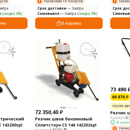
усов
Начислим +
9
бонусов
Начис
втра
Cрок доставки
— Завтра
Cрок до
а
(скидка 3%)
Самовывоз
— Завтра
(скидка 3%)
Самовыв
ину
В корзину
73 490
66 876
₽
после ав
72 350,40
₽
Резчик ш
Артикул:
SC
ктрический
Резчик швов бензиновый
В нали
 143200spl
Сплитстоун CS 146 143202spl
Начис
Артикул:
143202