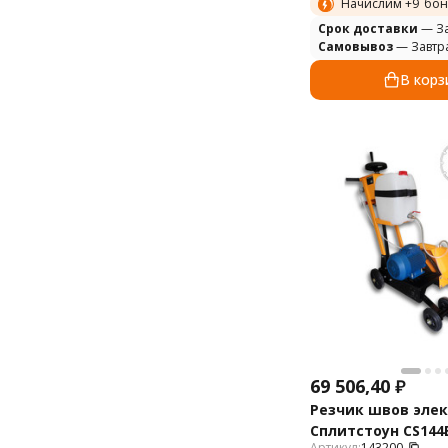
Начислим +
9
бон
Cрок доставки
— За
Самовывоз
— Завтр
В корз
69 506,40
₽
Резчик швов эле
Сплитстоун CS144E
Артикул:
143200