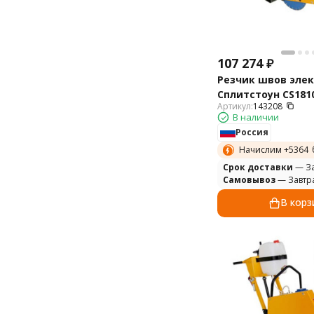
107 274
₽
Резчик швов эле
Сплитстоун CS1810
Артикул:
143208
В наличии
Россия
Начислим +
5364
Cрок доставки
— За
Самовывоз
— Завтр
В корз