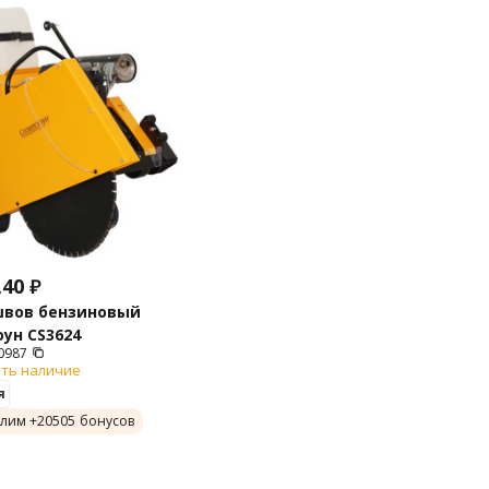
,40
₽
швов бензиновый
ун CS3624
0987
ть наличие
я
лим +
20505
бонусов