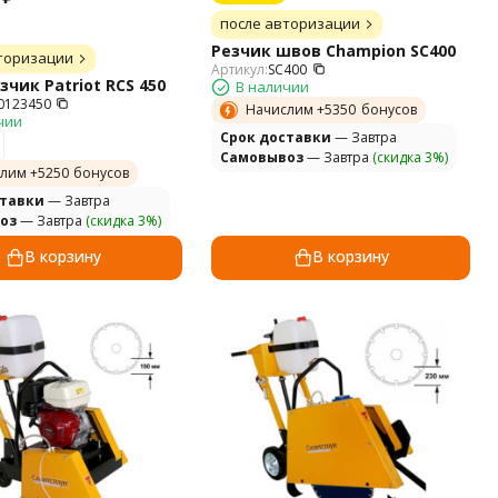
после авторизации
Резчик швов Champion SC400
торизации
Артикул:
SC400
чик Patriot RCS 450
В наличии
0123450
Начислим +
5350
бонусов
чии
Cрок доставки
— Завтра
Самовывоз
— Завтра
(скидка 3%)
лим +
5250
бонусов
ставки
— Завтра
оз
— Завтра
(скидка 3%)
В корзину
В корзину