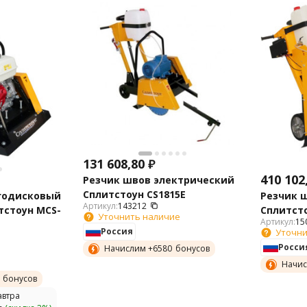
131 608,80
₽
410 102
Резчик швов электрический
Сплитстоун CS1815Е
Резчик 
годисковый
Артикул:
143212
Сплитсто
тстоун MCS-
Уточнить наличие
Артикул:
15
Россия
Уточни
Росси
Начислим +
6580
бонусов
Начис
бонусов
втра