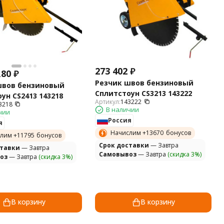
273 402
₽
,80
₽
Резчик швов бензиновый
швов бензиновый
Сплитстоун CS3213 143222
ун CS2413 143218
Артикул:
143222
3218
В наличии
чии
Россия
я
Начислим +
13670
бонусов
лим +
11795
бонусов
Cрок доставки
— Завтра
ставки
— Завтра
Самовывоз
— Завтра
(скидка 3%)
оз
— Завтра
(скидка 3%)
В корзину
В корзину