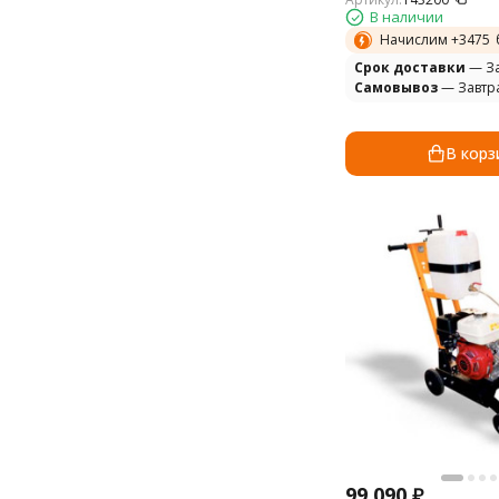
В наличии
Начислим +
3475
Cрок доставки
— За
Самовывоз
— Завтр
В корз
99 090
₽