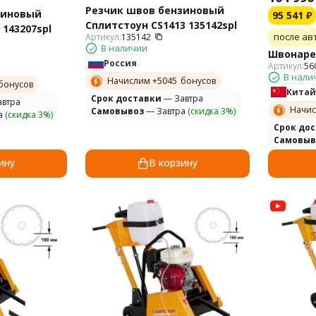
Резчик швов бензиновый
зиновый
95 541
₽
Сплитстоун CS1413 135142spl
 143207spl
после ав
Артикул:
135142
В наличии
Швонарез
Россия
Артикул:
56
В нали
Начислим +
5045
бонусов
бонусов
Китай
Cрок доставки
— Завтра
втра
Начис
Самовывоз
— Завтра
(скидка 3%)
а
(скидка 3%)
Cрок до
Самовыв
ину
В корзину