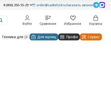
8 (800) 350-55-29
order@sadteh24.ru
Заказать звонок
Войти
Сравнение
Избранное
Корзина
Техника для уборки
Для юрлиц
Строительная техника
Профи
Водоснабже
Сервис