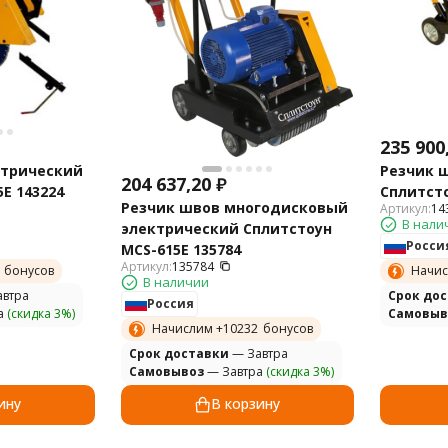
235 900
ктрический
Резчик 
204 637,20
₽
E 143224
Сплитсто
Резчик швов многодисковый
Артикул:
14
В нали
электрический Сплитстоун
Росси
MCS-615E 135784
Артикул:
135784
бонусов
Начис
В наличии
втра
Cрок до
Россия
а
(скидка 3%)
Самовыв
Начислим +
10232
бонусов
Cрок доставки
— Завтра
Самовывоз
— Завтра
(скидка 3%)
ину
В корзину