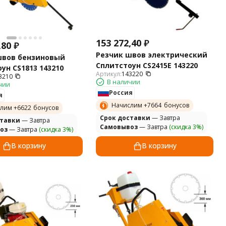
153 272,40
₽
,80
₽
Резчик швов электрический
швов бензиновый
Сплитстоун CS2415E 143220
ун CS1813 143210
Артикул:
143220
3210
В наличии
чии
Россия
я
Начислим +
7664
бонусов
лим +
6622
бонусов
Cрок доставки
— Завтра
ставки
— Завтра
Самовывоз
— Завтра
(скидка 3%)
оз
— Завтра
(скидка 3%)
В корзину
В корзину