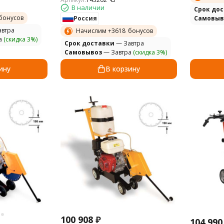
В наличии
Cрок до
бонусов
Россия
Самовыв
втра
Начислим +
3618
бонусов
а
(скидка 3%)
Cрок доставки
— Завтра
Самовывоз
— Завтра
(скидка 3%)
ину
В корзину
100 908
₽
104 990