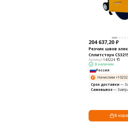
204 637,20
₽
Резчик швов эле
Сплитстоун CS3215
Артикул:
143224
В наличии
Россия
Начислим +
10232
Cрок доставки
— За
Самовывоз
— Завтр
В корз