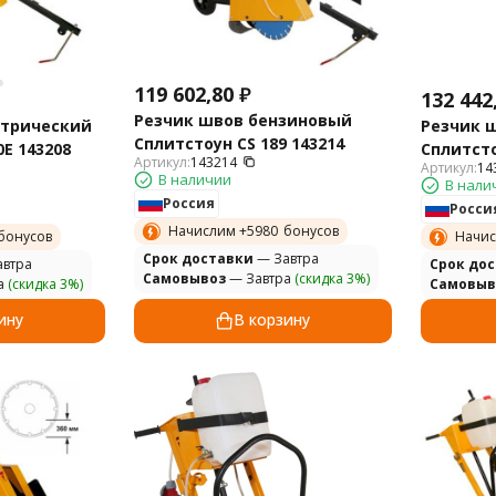
119 602,80
₽
132 442
Резчик швов бензиновый
ктрический
Резчик 
Сплитстоун CS 189 143214
E 143208
Сплитсто
Артикул:
143214
Артикул:
14
В наличии
В нали
Россия
Росси
Начислим +
5980
бонусов
бонусов
Начис
Cрок доставки
— Завтра
втра
Cрок до
Самовывоз
— Завтра
(скидка 3%)
а
(скидка 3%)
Самовыв
ину
В корзину