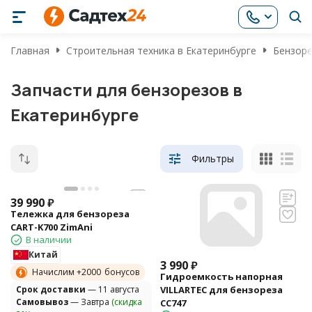
Главная
Строительная техника в Екатеринбурге
Бензоре
Запчасти для бензорезов в
Екатеринбурге
Фильтры
39 990
₽
Тележка для бензореза
CART-K700 ZimAni
В наличии
Китай
3 990
₽
Начислим +
2000
бонусов
Гидроемкость напорная
Cрок доставки
— 11 августа
VILLARTEC для бензореза
Самовывоз
— Завтра
(скидка
CC747