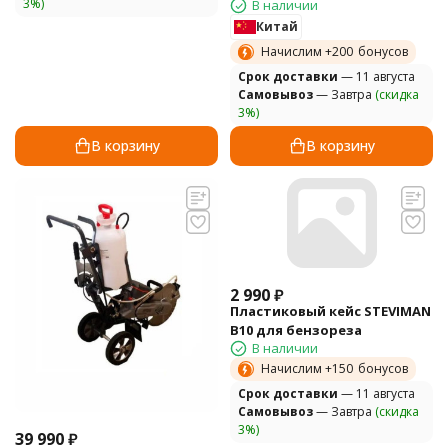
3%)
В наличии
Китай
Начислим +
200
бонусов
Cрок доставки
— 11 августа
Самовывоз
— Завтра
(скидка
3%)
В корзину
В корзину
2 990
₽
Пластиковый кейс STEVIMAN
B10 для бензореза
В наличии
Начислим +
150
бонусов
Cрок доставки
— 11 августа
Самовывоз
— Завтра
(скидка
3%)
39 990
₽