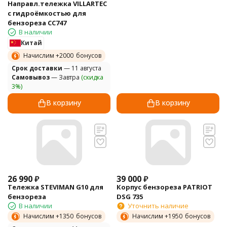
Направл.тележка VILLARTEC
с гидроёмкостью для
бензореза CC747
В наличии
Китай
Начислим +
2000
бонусов
Cрок доставки
— 11 августа
Самовывоз
— Завтра
(скидка
3%)
В корзину
В корзину
26 990
₽
39 000
₽
Тележка STEVIMAN G10 для
Корпус бензореза PATRIOT
бензореза
DSG 735
В наличии
Уточнить наличие
Начислим +
1350
бонусов
Начислим +
1950
бонусов