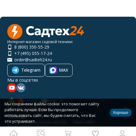
Интернет-магазин садовой техники
8 (800) 350-55-29
+7 (495) 055-17-24
order@sadteh24.ru
Telegram
MAX
Мы в соцсетях
RUB
Мы сохраняем файлы cookie: это помогает сайту
Каталог товаров
работать лучше. Если Вы продолжите
Хорошо
использовать сайт, мы будем считать, что Вас
Помощь
это устраивает.
Политика персональных данных
Карта сайта
© 2001-2026 САДТЕХ24
Разработано в
bodysite.ru