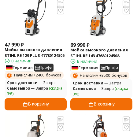
47 990
₽
69 990
₽
Мойка высокого давления
Мойка высокого давления
STIHL RE 129 PLUS 47780124505
STIHL RE 143 47680124508
В наличии
В наличии
Германия
Профи
Германия
Профи
Начислим +
2400
бонусов
Начислим +
3500
бонусов
Cрок доставки
— Завтра
Cрок доставки
— Завтра
Самовывоз
— Завтра
(скидка
Самовывоз
— Завтра
(скидка
3%)
3%)
В корзину
В корзину