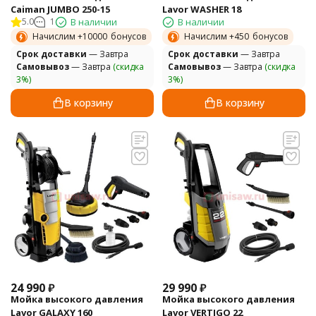
Сaiman JUMBO 250-15
Lavor WASHER 18
5.0
1
В наличии
В наличии
Начислим +
10000
бонусов
Начислим +
450
бонусов
Cрок доставки
— Завтра
Cрок доставки
— Завтра
Самовывоз
— Завтра
(скидка
Самовывоз
— Завтра
(скидка
3%)
3%)
В корзину
В корзину
24 990
₽
29 990
₽
Мойка высокого давления
Мойка высокого давления
Lavor GALAXY 160
Lavor VERTIGO 22