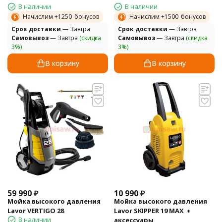
В наличии
В наличии
Начислим +
1250
бонусов
Начислим +
1500
бонусов
Cрок доставки
— Завтра
Cрок доставки
— Завтра
Самовывоз
— Завтра
(скидка
Самовывоз
— Завтра
(скидка
3%)
3%)
В корзину
В корзину
59 990
₽
10 990
₽
Мойка высокого давления
Мойка высокого давления
Lavor VERTIGO 28
Lavor SKIPPER 19 MAX +
В наличии
аксессуары