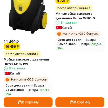
4 723
₽
после авторизации
Минимойка высокого
давления Huter W105-G
В наличии
Китай
Начислим +
260
бонусов
Cрок доставки
— Завтра
11 490
₽
Самовывоз
— Завтра
(скидка
10 456
₽
3%)
после авторизации
Мойка высокого давления
Huter M165-PW
В наличии
Китай
Начислим +
575
бонусов
Cрок доставки
— Завтра
Самовывоз
— Завтра
(скидка
3%)
В корзину
В корзину