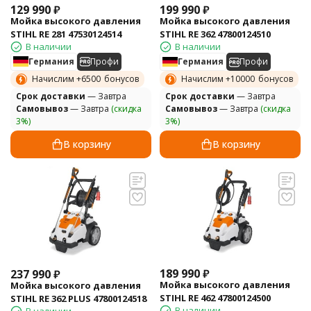
129 990
₽
199 990
₽
Мойка высокого давления
Мойка высокого давления
STIHL RE 281 47530124514
STIHL RE 362 47800124510
В наличии
В наличии
Германия
Профи
Германия
Профи
Начислим +
6500
бонусов
Начислим +
10000
бонусов
Cрок доставки
— Завтра
Cрок доставки
— Завтра
Самовывоз
— Завтра
(скидка
Самовывоз
— Завтра
(скидка
3%)
3%)
В корзину
В корзину
189 990
₽
237 990
₽
Мойка высокого давления
Мойка высокого давления
STIHL RE 462 47800124500
STIHL RE 362 PLUS 47800124518
В наличии
В наличии