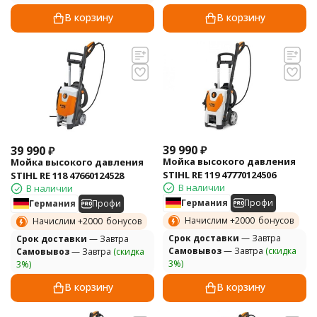
В корзину
В корзину
39 990
₽
39 990
₽
Мойка высокого давления
Мойка высокого давления
STIHL RE 119 47770124506
STIHL RE 118 47660124528
В наличии
В наличии
Германия
Профи
Германия
Профи
Начислим +
2000
бонусов
Начислим +
2000
бонусов
Cрок доставки
— Завтра
Cрок доставки
— Завтра
Самовывоз
— Завтра
(скидка
Самовывоз
— Завтра
(скидка
3%)
3%)
В корзину
В корзину