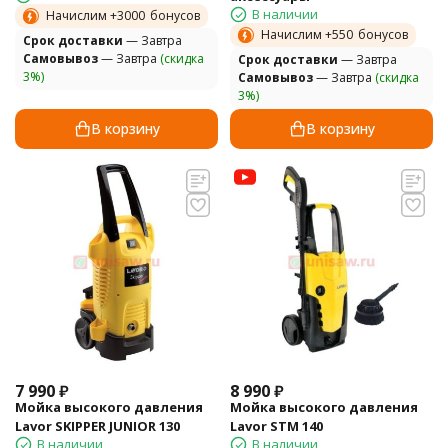
В наличии
Начислим +
3000
бонусов
Начислим +
550
бонусов
Cрок доставки
— Завтра
Самовывоз
— Завтра
(скидка
Cрок доставки
— Завтра
3%)
Самовывоз
— Завтра
(скидка
3%)
В корзину
В корзину
7 990
₽
8 990
₽
Мойка высокого давления
Мойка высокого давления
Lavor SKIPPER JUNIOR 130
Lavor STM 140
В наличии
В наличии