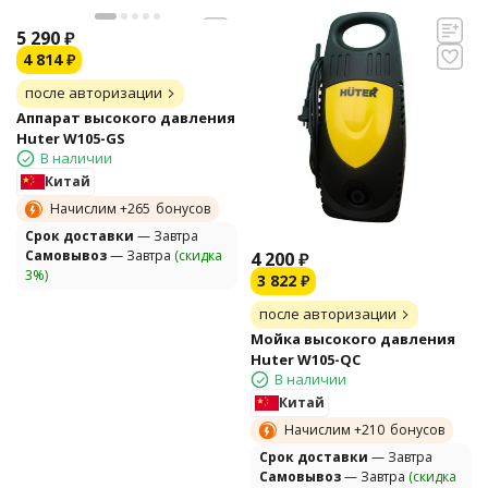
5 290
₽
4 814
₽
после авторизации
Аппарат высокого давления
Huter W105-GS
В наличии
Китай
Начислим +
265
бонусов
Cрок доставки
— Завтра
Самовывоз
— Завтра
(скидка
4 200
₽
3%)
3 822
₽
после авторизации
Мойка высокого давления
Huter W105-QC
В наличии
Китай
Начислим +
210
бонусов
Cрок доставки
— Завтра
Самовывоз
— Завтра
(скидка