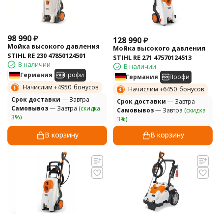
98 990
₽
128 990
₽
Мойка высокого давления
Мойка высокого давления
STIHL RE 230 47850124501
STIHL RE 271 47570124513
В наличии
В наличии
Германия
Профи
Германия
Профи
Начислим +
4950
бонусов
Начислим +
6450
бонусов
Cрок доставки
— Завтра
Cрок доставки
— Завтра
Самовывоз
— Завтра
(скидка
Самовывоз
— Завтра
(скидка
3%)
3%)
В корзину
В корзину