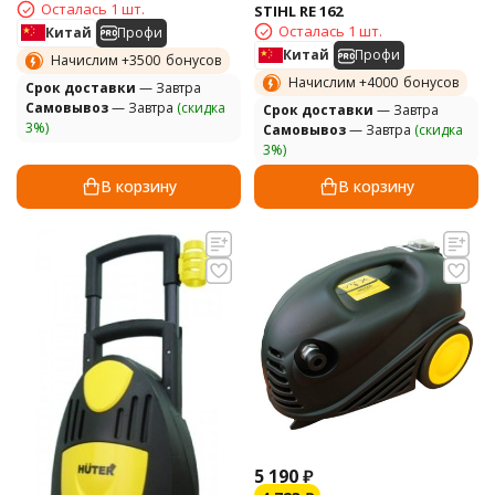
Осталась 1 шт.
STIHL RE 162
Осталась 1 шт.
Китай
Профи
Китай
Профи
Начислим +
3500
бонусов
Начислим +
4000
бонусов
Cрок доставки
— Завтра
Самовывоз
— Завтра
(скидка
Cрок доставки
— Завтра
3%)
Самовывоз
— Завтра
(скидка
3%)
В корзину
В корзину
5 190
₽