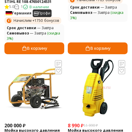
STIHL RE 108 47650124531
5.0
1
В наличии
Cрок доставки
— Завтра
Самовывоз
— Завтра
(скидка
Германия
Профи
3%)
Начислим +
1750
бонусов
Cрок доставки
— Завтра
Самовывоз
— Завтра
(скидка
3%)
В корзину
В корзину
200 000
₽
8 990
₽
11 990
₽
Мойка высокого давления
Мойка высокого давления