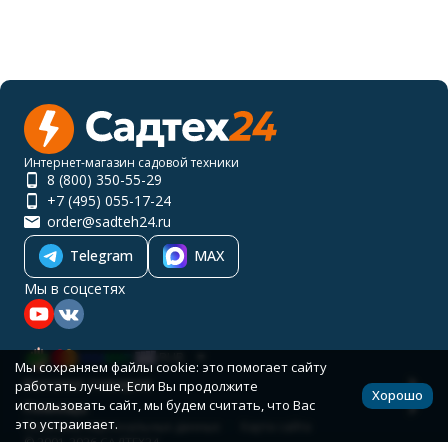
Интернет-магазин садовой техники
8 (800) 350-55-29
+7 (495) 055-17-24
order@sadteh24.ru
Telegram
MAX
Мы в соцсетях
RUB
Мы сохраняем файлы cookie: это помогает сайту
Каталог товаров
работать лучше. Если Вы продолжите
Хорошо
использовать сайт, мы будем считать, что Вас
Помощь
это устраивает.
Политика персональных данных
Карта сайта
© 2001-2026 САДТЕХ24