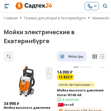
Главная
Техника для уборки в Екатеринбурге
Минимойки
Мойки электрические в
Екатеринбурге
Фильтры
14 090
₽
12 822
₽
после авторизации
Мойка высокого давления
Huter W165-AR
В наличии
34 990
₽
Китай
Мойка высокого давления
Начислим +
705
бонусов