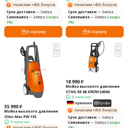
Начислим +
400
бонусов
Начислим +
450
бонусов
Cрок доставки
— Завтра
Cрок доставки
— Завтра
Самовывоз
— Завтра
(скидка
Самовывоз
— Завтра
(скидка
3%)
3%)
В корзину
В корзину
18 990
₽
Мойка высокого давления
STIHL RE 88 47870124506
В наличии
Германия
Профи
55 990
₽
Начислим +
950
бонусов
Мойка высокого давления
Oleo-Mac PW 155
Cрок доставки
— Завтра
В наличии
Самовывоз
— Завтра
(скидка
3%)
Начислим +
2800
бонусов