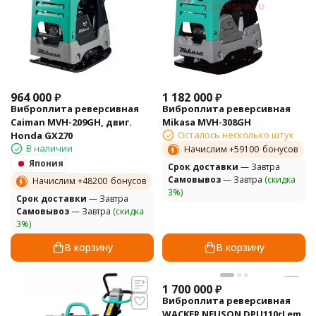
964 000
₽
1 182 000
₽
Виброплита реверсивная
Виброплита реверсивная
Caiman MVH-209GH, двиг.
Mikasa MVH-308GH
Осталось несколько штук
Honda GX270
В наличии
Начислим +
59100
бонусов
Япония
Cрок доставки
— Завтра
Самовывоз
— Завтра
(скидка
Начислим +
48200
бонусов
3%)
Cрок доставки
— Завтра
Самовывоз
— Завтра
(скидка
3%)
В корзину
В корзину
1 700 000
₽
Виброплита реверсивная
WACKER NEUSON DPU110rLem