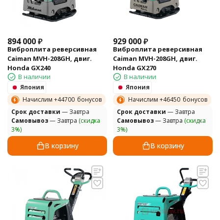
894 000
₽
929 000
₽
Виброплита реверсивная
Виброплита реверсивная
Caiman MVH-208GH, двиг.
Caiman MVH-208GH, двиг.
Honda GX240
Honda GX270
В наличии
В наличии
Япония
Япония
Начислим +
44700
бонусов
Начислим +
46450
бонусов
Cрок доставки
— Завтра
Cрок доставки
— Завтра
Самовывоз
— Завтра
(скидка
Самовывоз
— Завтра
(скидка
3%)
3%)
В корзину
В корзину