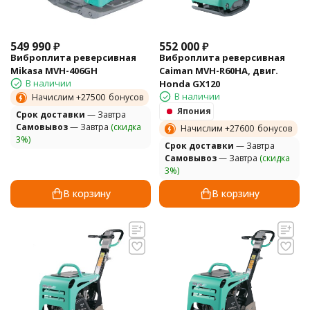
549 990
₽
552 000
₽
Виброплита реверсивная
Виброплита реверсивная
Mikasa MVH-406GH
Caiman MVH-R60HA, двиг.
В наличии
Honda GX120
В наличии
Начислим +
27500
бонусов
Япония
Cрок доставки
— Завтра
Самовывоз
— Завтра
(скидка
Начислим +
27600
бонусов
3%)
Cрок доставки
— Завтра
Самовывоз
— Завтра
(скидка
3%)
В корзину
В корзину