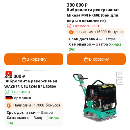
300 000
₽
Виброплита реверсивная
Mikasa MVH-R60E (бак для
воды в комплекте)
Осталось 2 шт.
Начислим +
15000
бонусов
Cрок доставки
— Завтра
Самовывоз
— Завтра
(скидка
3%)
В корзину
В корзину
340 000
₽
Виброплита реверсивная
WACKER NEUSON BPU3050A
В наличии
Германия
Начислим +
17000
бонусов
Cрок доставки
— Завтра
Самовывоз
— Завтра
(скидка
3%)