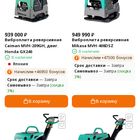
939 000
₽
949 990
₽
Виброплита реверсивная
Виброплита реверсивная
Caiman MVH-209GH, двиг.
Mikasa MVH-408DSZ
В наличии
Honda GX240
В наличии
Начислим +
47500
бонусов
Япония
Cрок доставки
— Завтра
Самовывоз
— Завтра
(скидка
Начислим +
46950
бонусов
3%)
Cрок доставки
— Завтра
Самовывоз
— Завтра
(скидка
3%)
В корзину
В корзину