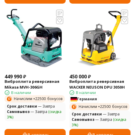
449 990
₽
450 000
₽
Виброплита реверсивная
Виброплита реверсивная
Mikasa MVH-306GH
WACKER NEUSON DPU 3050H
В наличии
В наличии
Начислим +
22500
бонусов
Германия
Cрок доставки
— Завтра
Начислим +
22500
бонусов
Самовывоз
— Завтра
(скидка
Cрок доставки
— Завтра
3%)
Самовывоз
— Завтра
(скидка
3%)
В корзину
В корзину