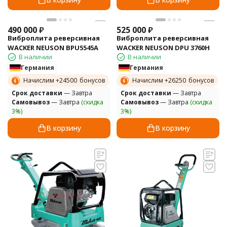
490 000
₽
525 000
₽
Виброплита реверсивная
Виброплита реверсивная
WACKER NEUSON BPU5545A
WACKER NEUSON DPU 3760H
В наличии
В наличии
Германия
Германия
Начислим +
24500
бонусов
Начислим +
26250
бонусов
Cрок доставки
— Завтра
Cрок доставки
— Завтра
Самовывоз
— Завтра
(скидка
Самовывоз
— Завтра
(скидка
3%)
3%)
В корзину
В корзину