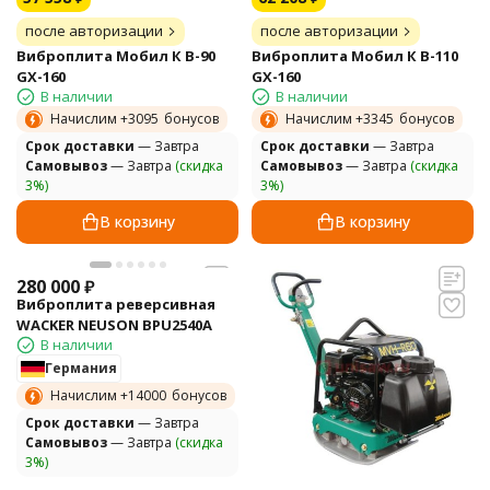
после авторизации
после авторизации
Виброплита Мобил К В-90
Виброплита Мобил К В-110
GX-160
GX-160
В наличии
В наличии
Начислим +
3095
бонусов
Начислим +
3345
бонусов
Cрок доставки
— Завтра
Cрок доставки
— Завтра
Самовывоз
— Завтра
(скидка
Самовывоз
— Завтра
(скидка
3%)
3%)
В корзину
В корзину
280 000
₽
Виброплита реверсивная
WACKER NEUSON BPU2540A
В наличии
Германия
Начислим +
14000
бонусов
Cрок доставки
— Завтра
Самовывоз
— Завтра
(скидка
3%)