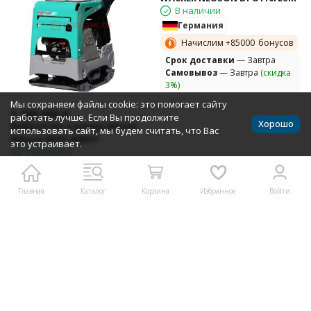
В наличии
Германия
Начислим +
85000
бонусов
Cрок доставки
— Завтра
Самовывоз
— Завтра
(скидка
3%)
Мы сохраняем файлы cookie: это помогает сайту
1 399 000
₽
работать лучше. Если Вы продолжите
Хорошо
Виброплита реверсивная
использовать сайт, мы будем считать, что Вас
Mikasa MVH-408GH
это устраивает.
В наличии
Начислим +
69950
бонусов
Cрок доставки
— Завтра
Главная
Каталог
Корзина
Избранное
Войти
Самовывоз
— Завтра
(скидка
3%)
В корзину
В корзину
Показать все