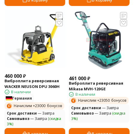
460 000
₽
461 000
₽
Виброплита реверсивная
Виброплита реверсивная
WACKER NEUSON DPU 3060H
Mikasa MVH-120GE
В наличии
В наличии
Германия
Начислим +
23050
бонусов
Начислим +
23000
бонусов
Cрок доставки
— Завтра
Cрок доставки
— Завтра
Самовывоз
— Завтра
(скидка
Самовывоз
— Завтра
(скидка
3%)
3%)
В корзину
В корзину