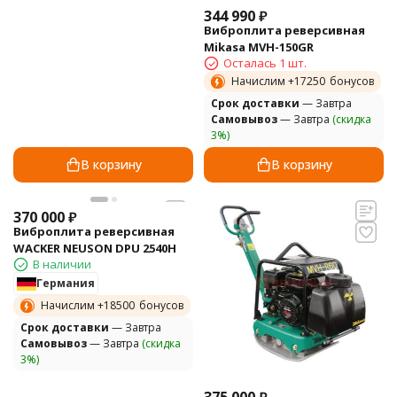
344 990
₽
Виброплита реверсивная
Mikasa MVH-150GR
Осталась 1 шт.
Начислим +
17250
бонусов
Cрок доставки
— Завтра
Самовывоз
— Завтра
(скидка
3%)
В корзину
В корзину
370 000
₽
Виброплита реверсивная
WACKER NEUSON DPU 2540H
В наличии
Германия
Начислим +
18500
бонусов
Cрок доставки
— Завтра
Самовывоз
— Завтра
(скидка
3%)