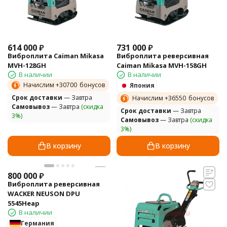
614 000
₽
731 000
₽
Виброплита Caiman Mikasa
Виброплита реверсивная
MVH-128GH
Caiman Mikasa MVH-158GH
В наличии
В наличии
Начислим +
30700
бонусов
Япония
Cрок доставки
— Завтра
Начислим +
36550
бонусов
Самовывоз
— Завтра
(скидка
Cрок доставки
— Завтра
3%)
Самовывоз
— Завтра
(скидка
3%)
В корзину
В корзину
800 000
₽
Виброплита реверсивная
WACKER NEUSON DPU
5545Heap
В наличии
Германия