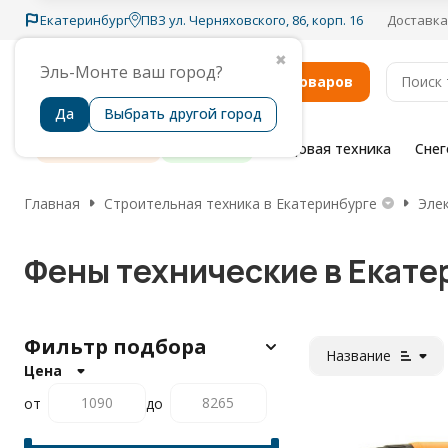
Екатеринбург
ПВЗ ул. Черняховского, 86, корп. 16
Доставка
✖
Эль-Монте ваш город?
Каталог товаров
Да
Выбрать другой город
Распродажа
Бренды
Садовая техника
Сне
Главная
Строительная техника в Екатеринбурге
Эле
Фены технические в Екате
Фильтр подбора
Название
Цена
от
до