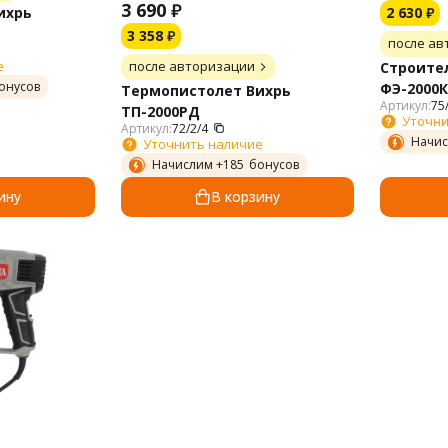
3 690
₽
2 630
₽
ихрь
3 358
₽
после ав
после авторизации
е
Строите
онусов
ФЭ-2000К
Термопистолет Вихрь
Артикул:
75
ТП-2000РД
Уточни
Артикул:
72/2/4
Начис
Уточнить наличие
Начислим +
185
бонусов
ину
В корзину