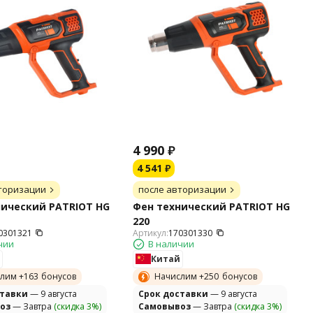
4 990
₽
4 541
₽
торизации
после авторизации
нический PATRIOT HG
Фен технический PATRIOT HG
220
0301321
Артикул:
170301330
чии
В наличии
Китай
лим +
163
бонусов
Начислим +
250
бонусов
ставки
— 9 августа
Cрок доставки
— 9 августа
оз
— Завтра
(скидка 3%)
Самовывоз
— Завтра
(скидка 3%)