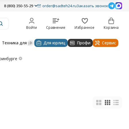
8 (800) 350-55-29
order@sadteh24.ru
Заказать звонок
Войти
Сравнение
Избранное
Корзина
Техника для уборки
Для юрлиц
Строительная техника
Профи
Водоснабже
Сервис
ринбурге