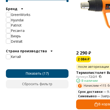
Бренд
GreenWorks
Hyundai
Patriot
Ресанта
Вихрь
DeWalt
Страна производства
2 290
₽
Китай
2 084
₽
после авторизации
Термопистолет Ви
Показать
Артикул:
72/2/1
В наличии
Сбросить фильтр
Начислим +
115
б
Cрок доставки
— 9 
Самовывоз
— Завтр
В корз