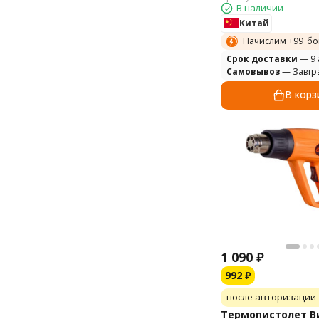
В наличии
Китай
Начислим +
99
бо
Cрок доставки
— 9 
Самовывоз
— Завтр
В корз
1 090
₽
992
₽
после авторизации
Термопистолет В