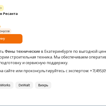
н Ресанта
е
онусов
ину
ить
Фены технические
в Екатеринбурге по выгодной цен
гории строительная техника. Мы обеспечиваем операти
одготовку и сервисную поддержку.
а сайте или проконсультируйтесь с экспертом: +7(495)05
nWorks
DeWalt
Вихрь