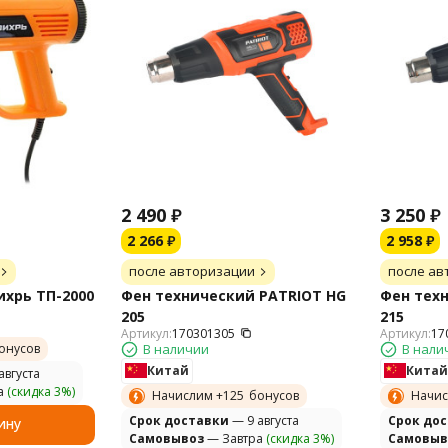
2 490
₽
3 250
₽
2 266
₽
2 958
₽
после авторизации
после ав
хрь ТП-2000
Фен технический PATRIOT HG
Фен тех
205
215
Артикул:
170301305
Артикул:
17
онусов
В наличии
В нали
Китай
Китай
августа
а
(скидка 3%)
Начислим +
125
бонусов
Начис
Cрок доставки
— 9 августа
Cрок до
ину
Самовывоз
— Завтра
(скидка 3%)
Самовыв