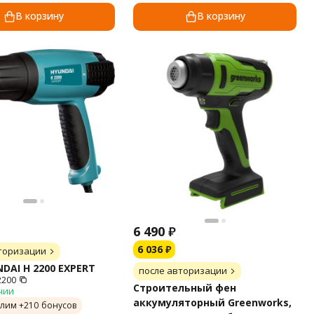
В корзину
В корзину
6 490
₽
6 036
₽
торизации
DAI H 2200 EXPERT
после авторизации
2200
Строительный фен
чии
аккумуляторный Greenworks,
лим +
210
бонусов