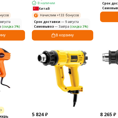
В наличии
Cрок до
Самовыв
Китай
нусов
Начислим +
133
бонусов
августа
Cрок доставки
— 9 августа
а
(скидка 3%)
Самовывоз
— Завтра
(скидка 3%)
ину
В корзину
5 824
₽
8 265
₽
ихрь