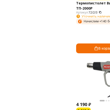
Термопистолет В
ТП-2000Р
Артикул:
72/2/3
Уточнить наличи
Начислим +
140
б
В корз
4 190
₽