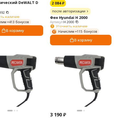
нический DeWALT D
2 084
₽
после авторизации
392
ть наличие
Фен Hyundai H 2000
лим +
413
бонусов
Артикул:
H 2000
Уточнить наличие
В корзину
Начислим +
115
бонусов
В корзину
3 190
₽