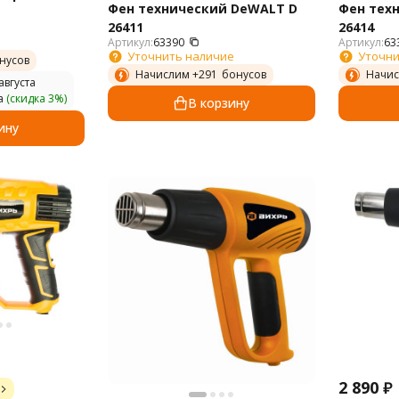
Фен технический DeWALT D
Фен тех
26411
26414
Артикул:
63390
Артикул:
63
Уточнить наличие
Уточни
нусов
Начислим +
291
бонусов
Начис
августа
а
(скидка 3%)
В корзину
ину
2 890
₽