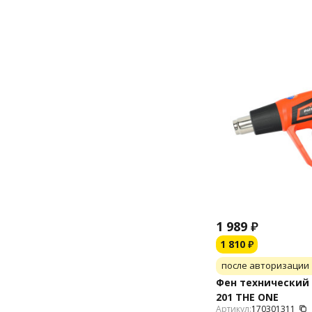
1 989
₽
1 810
₽
после авторизации
Фен технический
201 THE ONE
Артикул:
170301311