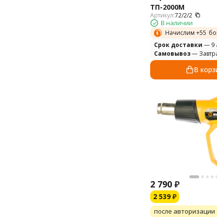
ТП-2000М
Артикул:
72/2/2
В наличии
Начислим +
55
бо
Cрок доставки
— 9 
Самовывоз
— Завтр
В корз
2 790
₽
2 539
₽
после авторизации