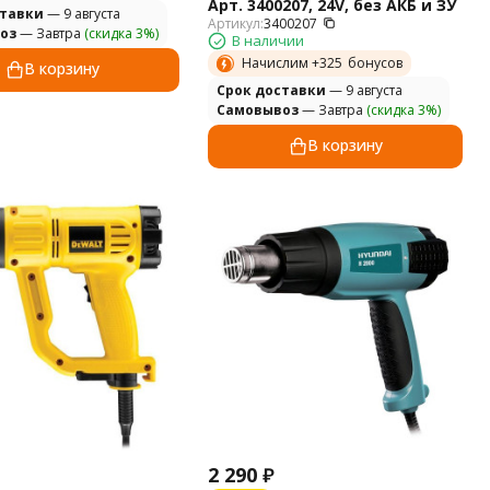
Арт. 3400207, 24V, без АКБ и ЗУ
ставки
— 9 августа
Артикул:
3400207
оз
— Завтра
(скидка 3%)
В наличии
Начислим +
325
бонусов
В корзину
Cрок доставки
— 9 августа
Самовывоз
— Завтра
(скидка 3%)
В корзину
2 290
₽