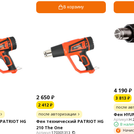
В корзину
4 190
₽
2 650
₽
3 813
₽
2 412
₽
после ав
после авторизации
Фен HYUN
Артикул:
H 
 PATRIOT HG
Фен технический PATRIOT HG
В нали
210 The One
Начис
Артикул:
170301313