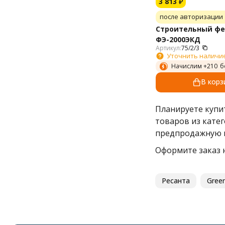
3 813
₽
после авторизации
Строительный фе
ФЭ-2000ЭКД
Артикул:
75/2/3
Уточнить наличи
Начислим +
210
б
В корз
Планируете куп
товаров из кате
предпродажную п
Оформите заказ н
Ресанта
Gree