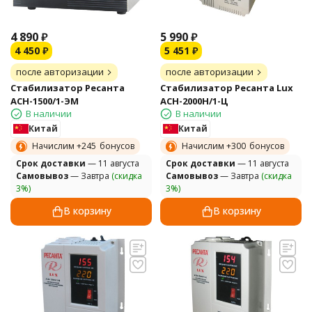
4 890
₽
5 990
₽
4 450
₽
5 451
₽
после авторизации
после авторизации
Стабилизатор Ресанта
Стабилизатор Ресанта Lux
АСН-1500/1-ЭМ
АСН-2000Н/1-Ц
В наличии
В наличии
Китай
Китай
Начислим +
245
бонусов
Начислим +
300
бонусов
Cрок доставки
— 11 августа
Cрок доставки
— 11 августа
Самовывоз
— Завтра
(скидка
Самовывоз
— Завтра
(скидка
3%)
3%)
В корзину
В корзину