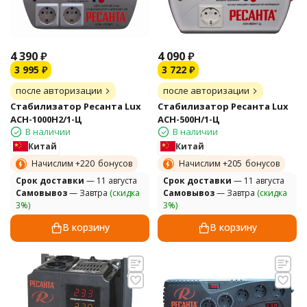
4 390
₽
4 090
₽
3 995
₽
3 722
₽
после авторизации
после авторизации
Стабилизатор Ресанта Lux
Стабилизатор Ресанта Lux
АСН-1000Н2/1-Ц
АСН-500Н/1-Ц
В наличии
В наличии
Китай
Китай
Начислим +
220
бонусов
Начислим +
205
бонусов
Cрок доставки
— 11 августа
Cрок доставки
— 11 августа
Самовывоз
— Завтра
(скидка
Самовывоз
— Завтра
(скидка
3%)
3%)
В корзину
В корзину