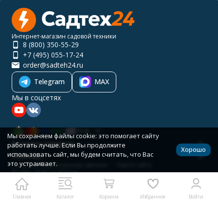
Интернет-магазин садовой техники
8 (800) 350-55-29
+7 (495) 055-17-24
order@sadteh24.ru
Telegram
MAX
Мы в соцсетях
RUB
Мы сохраняем файлы cookie: это помогает сайту
Каталог товаров
работать лучше. Если Вы продолжите
Хорошо
использовать сайт, мы будем считать, что Вас
Помощь
это устраивает.
Политика персональных данных
Карта сайта
© 2001-2026 САДТЕХ24
Разработано в
bodysite.ru
Главная
Каталог
Корзина
Избранное
Войти