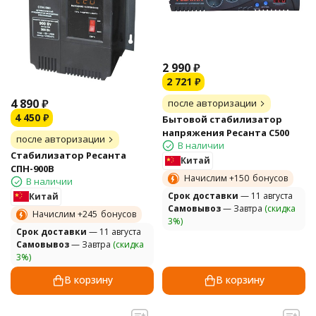
2 990
₽
2 721
₽
4 890
₽
после авторизации
4 450
₽
Бытовой стабилизатор
напряжения Ресанта С500
после авторизации
В наличии
Стабилизатор Ресанта
Китай
СПН-900В
Начислим +
150
бонусов
В наличии
Cрок доставки
— 11 августа
Китай
Самовывоз
— Завтра
(скидка
Начислим +
245
бонусов
3%)
Cрок доставки
— 11 августа
Самовывоз
— Завтра
(скидка
3%)
В корзину
В корзину