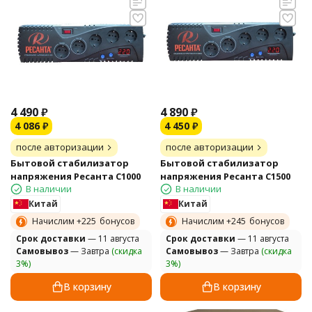
4 490
₽
4 890
₽
4 086
₽
4 450
₽
после авторизации
после авторизации
Бытовой стабилизатор
Бытовой стабилизатор
напряжения Ресанта С1000
напряжения Ресанта С1500
В наличии
В наличии
Китай
Китай
Начислим +
225
бонусов
Начислим +
245
бонусов
Cрок доставки
— 11 августа
Cрок доставки
— 11 августа
Самовывоз
— Завтра
(скидка
Самовывоз
— Завтра
(скидка
3%)
3%)
В корзину
В корзину