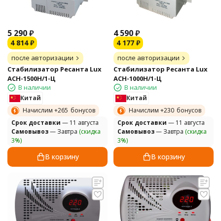
5 290
₽
4 590
₽
4 814
₽
4 177
₽
после авторизации
после авторизации
Стабилизатор Ресанта Lux
Стабилизатор Ресанта Lux
АСН-1500Н/1-Ц
АСН-1000Н/1-Ц
В наличии
В наличии
Китай
Китай
Начислим +
265
бонусов
Начислим +
230
бонусов
Cрок доставки
— 11 августа
Cрок доставки
— 11 августа
Самовывоз
— Завтра
(скидка
Самовывоз
— Завтра
(скидка
3%)
3%)
В корзину
В корзину