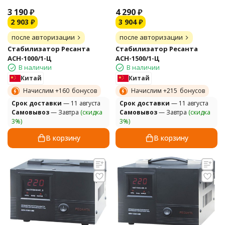
3 190
₽
4 290
₽
2 903
₽
3 904
₽
после авторизации
после авторизации
Стабилизатор Ресанта
Стабилизатор Ресанта
АСН-1000/1-Ц
АСН-1500/1-Ц
В наличии
В наличии
Китай
Китай
Начислим +
160
бонусов
Начислим +
215
бонусов
Cрок доставки
— 11 августа
Cрок доставки
— 11 августа
Самовывоз
— Завтра
(скидка
Самовывоз
— Завтра
(скидка
3%)
3%)
В корзину
В корзину