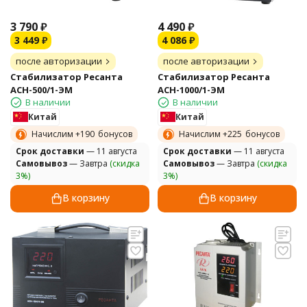
3 790
₽
4 490
₽
3 449
₽
4 086
₽
после авторизации
после авторизации
Стабилизатор Ресанта
Стабилизатор Ресанта
АСН-500/1-ЭМ
АСН-1000/1-ЭМ
В наличии
В наличии
Китай
Китай
Начислим +
190
бонусов
Начислим +
225
бонусов
Cрок доставки
— 11 августа
Cрок доставки
— 11 августа
Самовывоз
— Завтра
(скидка
Самовывоз
— Завтра
(скидка
3%)
3%)
В корзину
В корзину