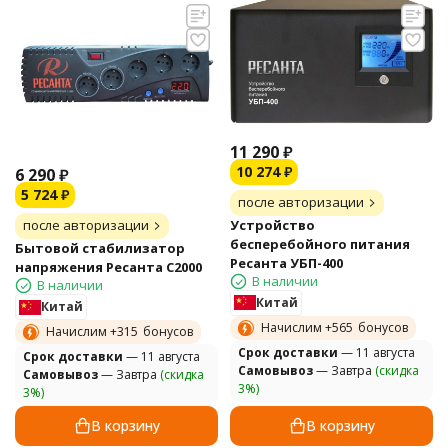
11 290
₽
10 274
₽
6 290
₽
5 724
₽
после авторизации
Устройство
после авторизации
бесперебойного питания
Бытовой стабилизатор
Ресанта УБП-400
напряжения Ресанта С2000
В наличии
В наличии
Китай
Китай
Начислим +
565
бонусов
Начислим +
315
бонусов
Cрок доставки
— 11 августа
Cрок доставки
— 11 августа
Самовывоз
— Завтра
(скидка
Самовывоз
— Завтра
(скидка
3%)
3%)
В корзину
В корзину