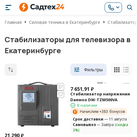
Главная
Силовая техника в Екатеринбурге
Стабилизатор
Стабилизаторы для телевизора в
Екатеринбурге
Фильтры
7 651,91
₽
Стабилизатор напряжения
Daewoo DW-TZM500VA
В наличии
Начислим +
383
бонусов
Cрок доставки
— 11 августа
Самовывоз
— Завтра
(скидка
3%)
21 290
₽