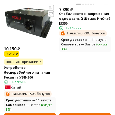
7 890
₽
Стабилизатор напряжения
однофазный Штиль ИнСтаб
IS350
В наличии
Начислим +
395
бонусов
Cрок доставки
— 11 августа
Самовывоз
— Завтра
(скидка
10 150
₽
3%)
9 237
₽
после авторизации
Устройство
бесперебойного питания
Ресанта УБП-300
В наличии
Китай
Начислим +
508
бонусов
Cрок доставки
— 11 августа
Самовывоз
— Завтра
(скидка
3%)