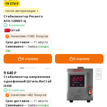
19 374
₽
после авторизации
Стабилизатор Ресанта
АСН-12000/1-Ц
В наличии
Китай
Начислим +
1065
бонусов
Cрок доставки
— 11 августа
Самовывоз
— Завтра
(скидка
3%)
В корзину
В корзину
9 640
₽
Стабилизатор напряжения
однофазный Штиль ИнСтаб
IS550
В наличии
Начислим +
482
бонусов
Cрок доставки
— 11 августа
Самовывоз
— Завтра
(скидка