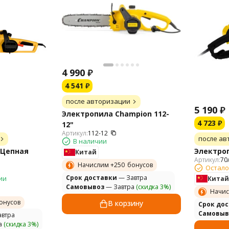
4 990
₽
4 541
₽
после авторизации
5 190
₽
Электропила Champion 112-
4 723
₽
12"
Артикул:
112-12
после ав
В наличии
Электроп
Китай
Артикул:
70
Начислим +
250
бонусов
Остало
Cрок доставки
— Завтра
ии
Китай
Самовывоз
— Завтра
(скидка 3%)
Начис
онусов
В корзину
Cрок до
Самовыв
втра
а
(скидка 3%)