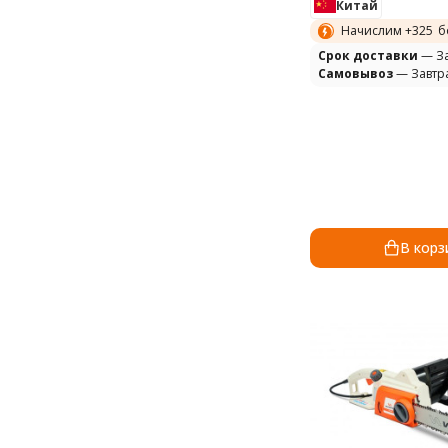
Китай
Начислим +
325
б
Cрок доставки
— За
Самовывоз
— Завтр
В корз