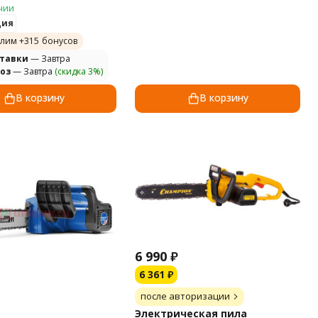
чии
ция
лим +
315
бонусов
ставки
— Завтра
оз
— Завтра
(скидка 3%)
В корзину
В корзину
6 990
₽
6 361
₽
после авторизации
Электрическая пила