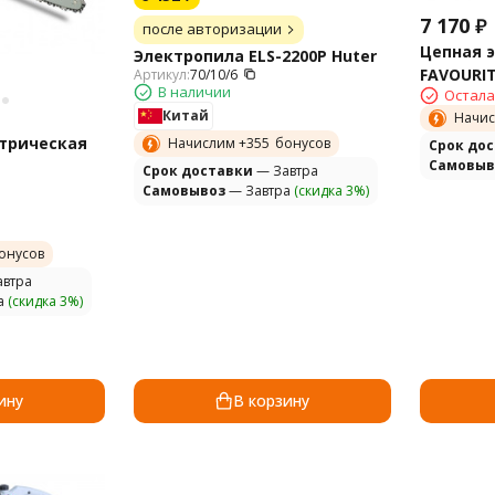
7 170
₽
после авторизации
Цепная 
Электропила ELS-2200P Huter
FAVOURIT
Артикул:
70/10/6
В наличии
Остала
Китай
Начис
ктрическая
Начислим +
355
бонусов
Cрок до
Самовыв
Cрок доставки
— Завтра
Самовывоз
— Завтра
(скидка 3%)
онусов
втра
а
(скидка 3%)
ину
В корзину