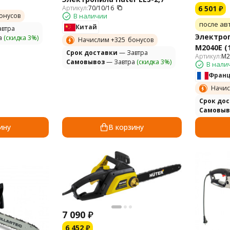
6 501
₽
Артикул:
70/10/16
онусов
В наличии
после ав
Китай
втра
Электроп
а
(скидка 3%)
Начислим +
325
бонусов
M2040E (16
Cрок доставки
— Завтра
Артикул:
M2
Самовывоз
— Завтра
(скидка 3%)
В нали
Фран
Начис
Cрок до
Самовыв
ину
В корзину
7 090
₽
6 452
₽