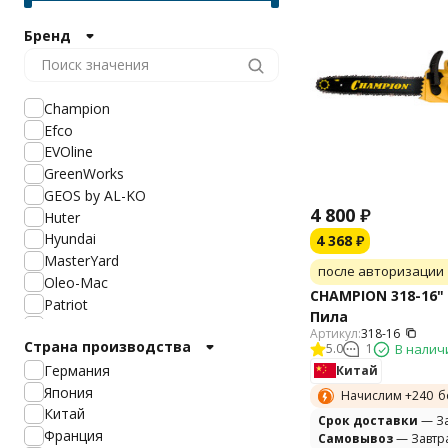
Бренд
Champion
Efco
EVOline
GreenWorks
GEOS by AL-KO
4 800
₽
Huter
Hyundai
4 368
₽
MasterYard
после авторизации
Oleo-Mac
CHAMPION 318-16" Цепная
Patriot
Пила
Stihl
Артикул:
318-16
Страна производства
Villartec
5.0
1
В налич
Ресанта
Германия
Китай
Интерскол
Япония
Начислим +
240
б
AL-KO
Китай
Cрок доставки
— За
Daewoo
Франция
Самовывоз
— Завтр