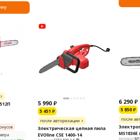
ину
6 290
₽
5 990
₽
512П
5 850
₽
5 451
₽
после ав
после авторизации
Электроп
онусов
Электрическая цепная пила
MS1836E (1
EVOline CSE 1400-14
втра
Артикул:
M1