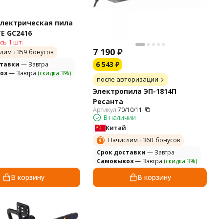
электрическая пила
E GC2416
сь 1 шт.
7 190
₽
лим +
359
бонусов
6 543
₽
ставки
— Завтра
оз
— Завтра
(скидка 3%)
после авторизации
Электропила ЭП-1814П
Ресанта
Артикул:
70/10/11
В наличии
Китай
Начислим +
360
бонусов
Cрок доставки
— Завтра
Самовывоз
— Завтра
(скидка 3%)
В корзину
В корзину