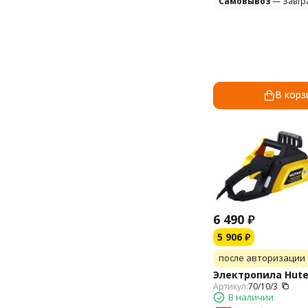
Самовывоз
— Завтр
В корз
6 490
₽
5 906
₽
после авторизации
Электропила Hute
Артикул:
70/10/3
В наличии