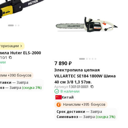
торизации
ила Huter ELS-2000
/10/1
чии
7 890
₽
Электропила цепная
лим +
390
бонусов
VILLARTEC SE184 1800W Шина
40 см 3/8 1,3 57зв.
ставки
— Завтра
Артикул:
1301010001
оз
— Завтра
(скидка 3%)
В наличии
Китай
Начислим +
395
бонусов
Cрок доставки
— Завтра
Самовывоз
— Завтра
(скидка 3%)