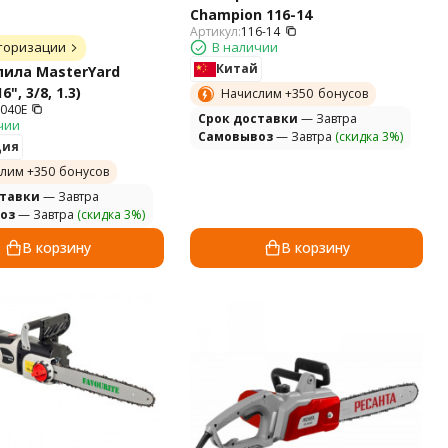
Champion 116-14
Артикул:
116-14
торизации
В наличии
Китай
ила MasterYard
", 3/8, 1.3)
Начислим +
350
бонусов
040E
Cрок доставки
— Завтра
чии
Самовывоз
— Завтра
(скидка 3%)
ция
лим +
350
бонусов
ставки
— Завтра
оз
— Завтра
(скидка 3%)
В корзину
В корзину