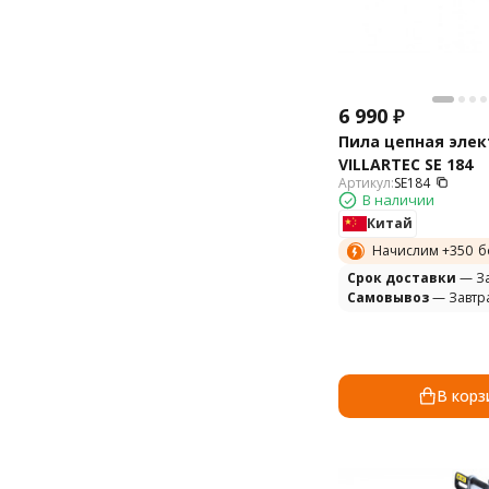
6 990
₽
Пила цепная эле
VILLARTEC SE 184
Артикул:
SE184
В наличии
Китай
Начислим +
350
б
Cрок доставки
— За
Самовывоз
— Завтр
В корз