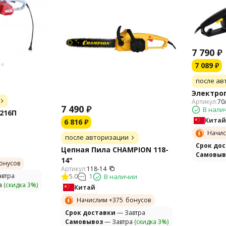
7 790
₽
7 089
₽
после ав
Электроп
Артикул:
70
7 490
₽
В нали
216П
Китай
6 816
₽
Начис
после авторизации
Cрок до
Цепная Пила CHAMPION 118-
Самовыв
14"
онусов
Артикул:
118-14
втра
5.0
1
В наличии
а
(скидка 3%)
Китай
Начислим +
375
бонусов
Cрок доставки
— Завтра
Самовывоз
— Завтра
(скидка 3%)