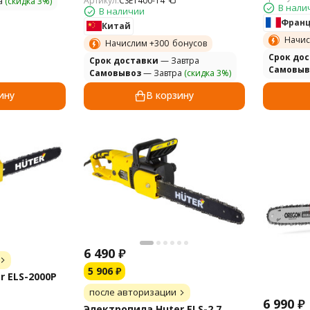
Артикул:
CSE1400-14
а
(скидка 3%)
В нали
В наличии
Фран
Китай
Начис
Начислим +
300
бонусов
Cрок до
Cрок доставки
— Завтра
Самовыв
Самовывоз
— Завтра
(скидка 3%)
ину
В корзину
6 490
₽
5 906
₽
r ELS-2000P
после авторизации
6 990
₽
Электропила Huter ELS-2,7