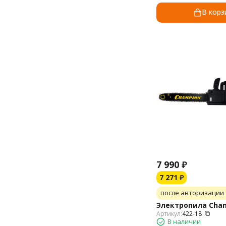
В корз
7 990
₽
7 271
₽
после авторизации
Электропила Cham
Артикул:
422-18
В наличии