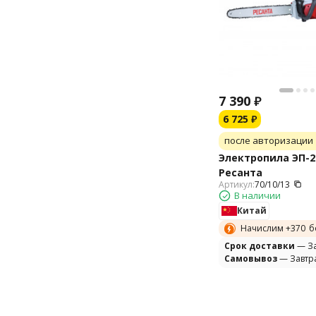
7 390
₽
6 725
₽
после авторизации
Электропила ЭП-2
Ресанта
Артикул:
70/10/13
В наличии
Китай
Начислим +
370
б
Cрок доставки
— За
Самовывоз
— Завтр