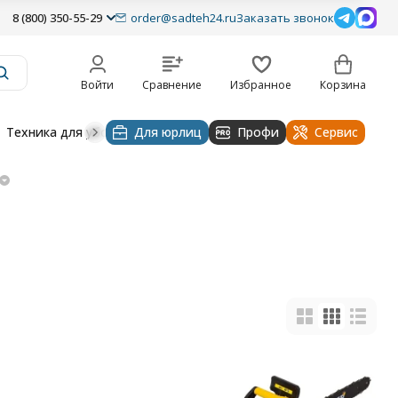
8 (800) 350-55-29
order@sadteh24.ru
Заказать звонок
Войти
Сравнение
Избранное
Корзина
Техника для уборки
Для юрлиц
Строительная техника
Профи
Водоснабже
Сервис