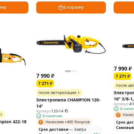
ину
В корзину
7 990
₽
7 990
₽
7 271
₽
7 271
₽
после ав
после авторизации
Электро
16" 3/8-1
Электропила CHAMPION 120-
Артикул:
41
14"
В нали
Артикул:
120-14
Начис
В наличии
pion 422-18
Начислим +
400
бонусов
Cрок до
Самовыв
Cрок доставки
— Завтра