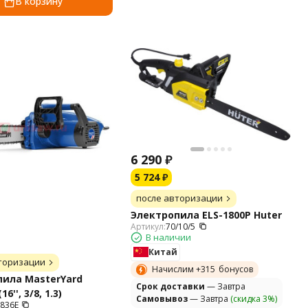
В корзину
6 290
₽
5 724
₽
после авторизации
Электропила ELS-1800P Huter
Артикул:
70/10/5
В наличии
Китай
торизации
Начислим +
315
бонусов
ила MasterYard
Cрок доставки
— Завтра
6'', 3/8, 1.3)
Самовывоз
— Завтра
(скидка 3%)
836E