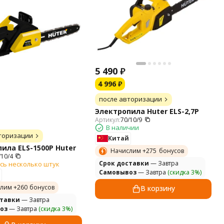
5 490
₽
4 996
₽
после авторизации
Электропила Huter ELS-2,7P
Артикул:
70/10/9
В наличии
торизации
Китай
ила ELS-1500P Huter
Начислим +
275
бонусов
/10/4
Cрок доставки
— Завтра
сь несколько штук
Самовывоз
— Завтра
(скидка 3%)
лим +
260
бонусов
В корзину
ставки
— Завтра
оз
— Завтра
(скидка 3%)