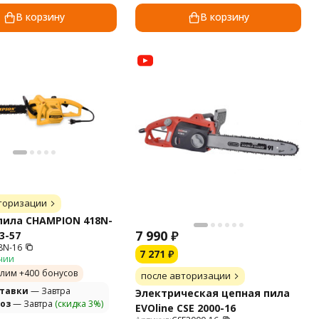
В корзину
В корзину
торизации
пила CHAMPION 418N-
7 990
₽
,3-57
8N-16
7 271
₽
чии
лим +
400
бонусов
после авторизации
ставки
— Завтра
Электрическая цепная пила
оз
— Завтра
(скидка 3%)
EVOline CSE 2000-16