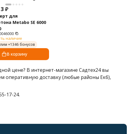
13
₽
ерт для
тона Metabo SE 6000
0
0046000
ть наличие
лим +
1346
бонусов
В корзину
дной цене? В интернет-магазине Садтех24 вы
ем оперативную доставку (любые районы Екб),
5-17-24.