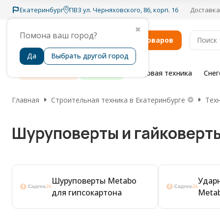
Екатеринбург
ПВЗ ул. Черняховского, 86, корп. 16
Доставка
✖
Помона ваш город?
Каталог товаров
Да
Выбрать другой город
Распродажа
Бренды
Садовая техника
Сне
Главная
Строительная техника в Екатеринбурге
Тех
Шуруповерты и гайковерты
Шуруповерты Metabo
Удар
для гипсокартона
Meta