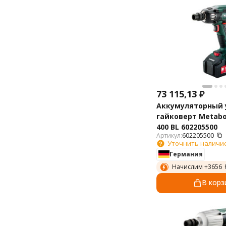
73 115,13
₽
Аккумуляторный
гайковерт Metabo
400 BL 602205500
Артикул:
602205500
Уточнить наличи
Германия
Начислим +
3656
В корз