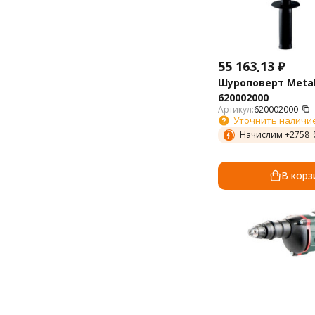
55 163,13
₽
Шуроповерт Metab
620002000
Артикул:
620002000
Уточнить наличи
Начислим +
2758
В корз