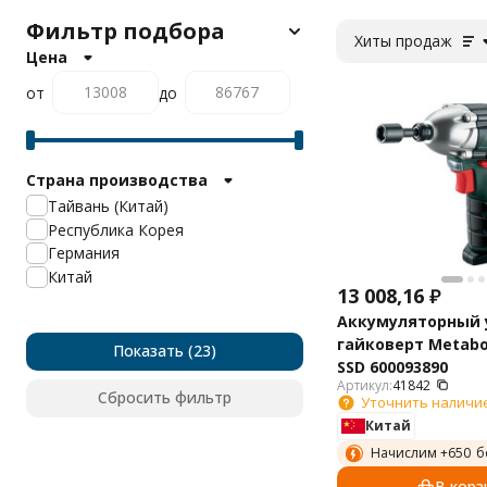
Фильтр подбора
Хиты продаж
Цена
от
до
Страна производства
Тайвань (Китай)
Республика Корея
Германия
Китай
13 008,16
₽
Аккумуляторный
гайковерт Metab
Показать
SSD 600093890
Артикул:
41842
Сбросить фильтр
Уточнить наличи
Китай
Начислим +
650
б
В корз