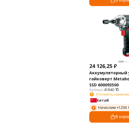
24 126,25
₽
Аккумуляторный
гайковерт Metab
SSD 600093500
Артикул:
41840
Уточнить наличи
Китай
Начислим +
1206
В корз