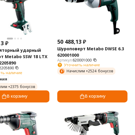
50 488,13
₽
13
₽
Шуроповерт Metabo DWSE 6.3
яторный ударный
620001000
т Metabo SSW 18 LTX
Артикул:
620001000
2205890
Уточнить наличие
2205890
Начислим +
2524
бонусов
ть наличие
ния
лим +
2375
бонусов
В корзину
В корзину