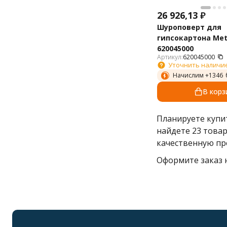
26 926,13
₽
Шуроповерт для
гипсокартона Met
620045000
Артикул:
620045000
Уточнить наличи
Начислим +
1346
В корз
Планируете куп
найдете 23 това
качественную пр
Оформите заказ н