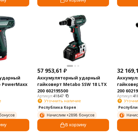
57 953,61
₽
32 169,
 ударный
Аккумуляторный ударный
Аккумул
o PowerMaxx
гайковерт Metabo SSW 18 LTX
гайковер
200 602195500
200 6021
Артикул:
41847
Артикул:
41
е
Уточнить наличие
Уточни
Республика Корея
Республи
бонусов
Начислим +
2898
бонусов
Начис
ину
В корзину