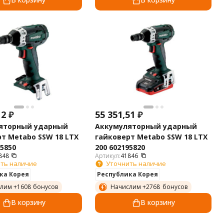
12
₽
55 351,51
₽
яторный ударный
Аккумуляторный ударный
т Metabo SSW 18 LTX
гайковерт Metabo SSW 18 LTX
95850
200 602195820
848
Артикул:
41846
ть наличие
Уточнить наличие
ка Корея
Республика Корея
лим +
1608
бонусов
Начислим +
2768
бонусов
В корзину
В корзину