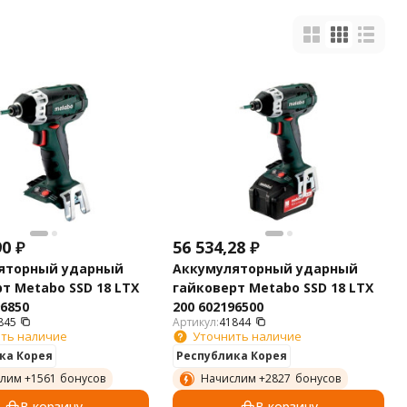
90
₽
56 534,28
₽
яторный ударный
Аккумуляторный ударный
т Metabo SSD 18 LTX
гайковерт Metabo SSD 18 LTX
96850
200 602196500
845
Артикул:
41844
ть наличие
Уточнить наличие
ка Корея
Республика Корея
лим +
1561
бонусов
Начислим +
2827
бонусов
В корзину
В корзину