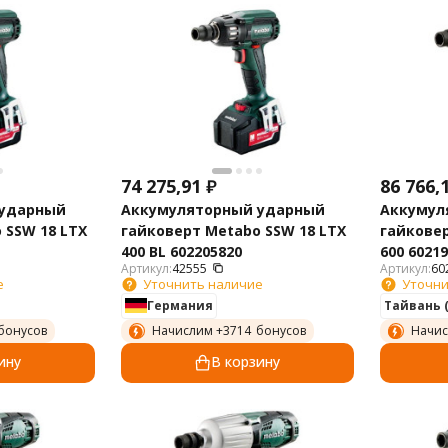
74 275,91
₽
86 766,
 ударный
Аккумуляторный ударный
Аккумул
 SSW 18 LTX
гайковерт Metabo SSW 18 LTX
гайковер
400 BL 602205820
600 6021
Артикул:
42555
Артикул:
60
е
Уточнить наличие
Уточни
Германия
Тайвань 
бонусов
Начислим +
3714
бонусов
Начис
ину
В корзину