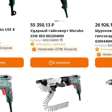
55 350,13
₽
26 926,
o USE 8
Ударный гайковерт Metabo
Шуропов
SSW 650 602204000
гипсокар
Артикул:
602204000
62004400
е
Уточнить наличие
Артикул:
62
бонусов
Начислим +
2768
бонусов
Уточни
Начис
ину
В корзину