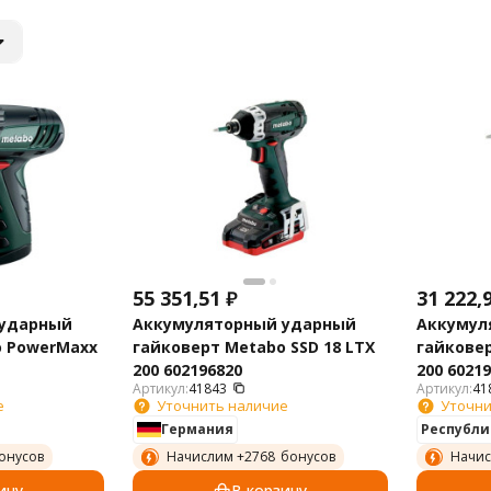
55 351,51
₽
31 222,
 ударный
Аккумуляторный ударный
Аккумул
o PowerMaxx
гайковерт Metabo SSD 18 LTX
гайковер
200 602196820
200 6021
Артикул:
41843
Артикул:
41
е
Уточнить наличие
Уточни
Германия
Республи
онусов
Начислим +
2768
бонусов
Начис
ину
В корзину