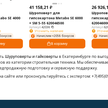
41 158,21
₽
26 926,
Шуроповерт для
Шуропов
abo SE 4000
гипсокартона Metabo SE 6000
гипсокар
+ SM 5-55 620046500
62004600
Артикул:
42036
Артикул:
62
е
Уточнить наличие
Уточни
бонусов
Начислим +
2058
бонусов
Начис
ину
В корзину
ить
Шуруповерты и гайковерты
в Екатеринбурге по выго
ров из категории строительная техника. Мы обеспечива
едпродажную подготовку и сервисную поддержку.
а сайте или проконсультируйтесь с экспертом: +7(495)05