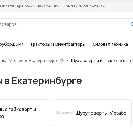
Оплата
Сервисный центр
Акции
О компании
Контакты
гоуборщики
Тракторы и минитракторы
Силовая техника
ника Metabo в Екатеринбурге
Шуруповерты и гайковерты в 
 в Екатеринбурге
ные гайковерты
Шуруповерты Metabo
bo