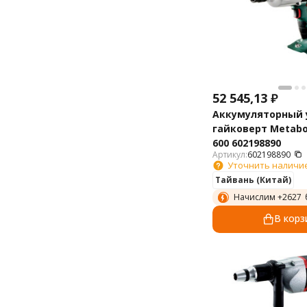
52 545,13
₽
Аккумуляторный
гайковерт Metabo
600 602198890
Артикул:
602198890
Уточнить наличи
Тайвань (Китай)
Начислим +
2627
В корз