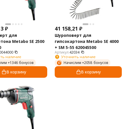
13
₽
41 158,21
₽
ерт для
Шуроповерт для
тона Metabo SE 2500
гипсокартона Metabo SE 4000
0
+ SM 5-55 620045500
0044000
Артикул:
42034
ть наличие
Уточнить наличие
лим +
1346
бонусов
Начислим +
2058
бонусов
В корзину
В корзину