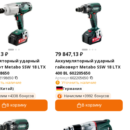
13
₽
79 847,13
₽
яторный ударный
Аккумуляторный ударный
т Metabo SSW 18 LTX
гайковерт Metabo SSW 18 LTX
98650
400 BL 602205650
2198650
Артикул:
602205650
ть наличие
Уточнить наличие
(Китай)
Германия
лим +
4338
бонусов
Начислим +
3992
бонусов
В корзину
В корзину