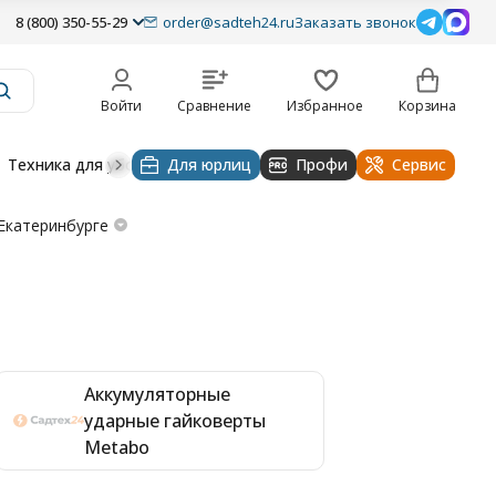
8 (800) 350-55-29
order@sadteh24.ru
Заказать звонок
Войти
Сравнение
Избранное
Корзина
Техника для уборки
Для юрлиц
Строительная техника
Профи
Водоснабже
Сервис
Екатеринбурге
Аккумуляторные
ударные гайковерты
Metabo