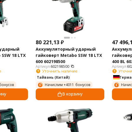
80 221,13
₽
47 496,
 ударный
Аккумуляторный ударный
Аккумул
 SSW 18 LTX
гайковерт Metabo SSW 18 LTX
гайковер
600 602198500
400 BL 60
Артикул:
602198500
Артикул:
60
е
Уточнить наличие
Уточни
Тайвань (Китай)
Герма
бонусов
Начислим +
4011
бонусов
Начис
ину
В корзину