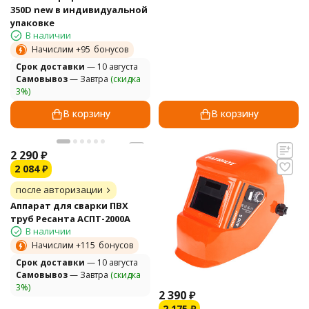
350D new в индивидуальной
упаковке
В наличии
Начислим +
95
бонусов
Cрок доставки
— 10 августа
Самовывоз
— Завтра
(скидка
3%)
В корзину
В корзину
2 290
₽
2 084
₽
после авторизации
Аппарат для сварки ПВХ
труб Ресанта АСПТ-2000А
В наличии
Начислим +
115
бонусов
Cрок доставки
— 10 августа
Самовывоз
— Завтра
(скидка
3%)
2 390
₽
2 175
₽