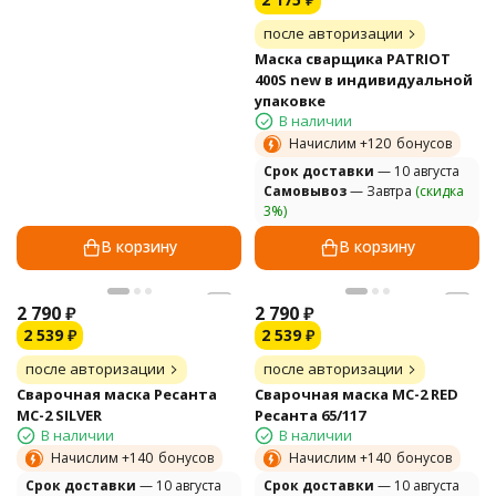
после авторизации
Маска сварщика PATRIOT
400S new в индивидуальной
упаковке
В наличии
Начислим +
120
бонусов
Cрок доставки
— 10 августа
Самовывоз
— Завтра
(скидка
3%)
В корзину
В корзину
2 790
₽
2 790
₽
2 539
₽
2 539
₽
после авторизации
после авторизации
Сварочная маска Ресанта
Сварочная маска МС-2 RED
МС-2 SILVER
Ресанта 65/117
В наличии
В наличии
Начислим +
140
бонусов
Начислим +
140
бонусов
Cрок доставки
— 10 августа
Cрок доставки
— 10 августа