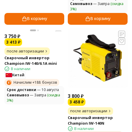
Самовывоз
— Завтра
(скидка
3%)
В корзину
В корзину
3 750
₽
3 413
₽
после авторизации
Сварочный инвертор
Champion IW-140/6.1A mini
В наличии
Китай
Начислим +
188
бонусов
Cрок доставки
— 10 августа
Самовывоз
— Завтра
(скидка
3 800
₽
3%)
3 458
₽
после авторизации
Сварочный инвертор
Champion IW-140N
В наличии