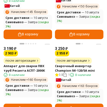
Китай
В наличии
Китай
Начислим +
150
бонусов
Начислим +
145
бонусов
Cрок доставки
— 10 августа
Самовывоз
— Завтра
(скидка
Cрок доставки
— 10 августа
3%)
Самовывоз
— Завтра
(скидка
3%)
В корзину
В корзину
3 190
₽
3 250
₽
2 903
₽
2 958
₽
после авторизации
после авторизации
Аппарат для сварки ПВХ
Сварочный инвертор
труб Ресанта АСПТ-2000К
Champion IW-120/5A mini
В наличии
3.0
1
В наличии
Начислим +
160
бонусов
Китай
Cрок доставки
— 10 августа
Начислим +
163
бонусов
Самовывоз
— Завтра
(скидка
Cрок доставки
— 10 августа
3%)
Самовывоз
— Завтра
(скидка
3%)