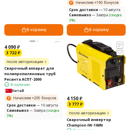
Начислим +
190
бонусов
Cрок доставки
— 10 августа
Самовывоз
— Завтра
(скидка
3%)
В корзину
В корзину
4 090
₽
3 722
₽
после авторизации
Сварочный аппарат для
полипропиленовых труб
Ресанта АСПТ-2000
В наличии
Китай
4 150
₽
Начислим +
205
бонусов
3 777
₽
Cрок доставки
— 10 августа
Самовывоз
— Завтра
(скидка
после авторизации
3%)
Сварочный инвертор
Champion IW-160N