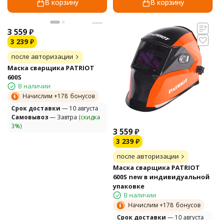
В корзину
В корзину
3 559
₽
3 239
₽
после авторизации
Маска сварщика PATRIOT
600S
В наличии
Начислим +
178
бонусов
Cрок доставки
— 10 августа
Самовывоз
— Завтра
(скидка
3%)
3 559
₽
3 239
₽
после авторизации
Маска сварщика PATRIOT
600S new в индивидуальной
упаковке
В наличии
Начислим +
178
бонусов
Cрок доставки
— 10 августа