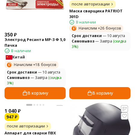
после авторизации
Маска сварщика PATRIOT
301D
В наличии
Начислим +
26
бонусов
350
₽
Cрок доставки
— 10 августа
Электрод Ресанта МР-3 Ф 5,0
Самовывоз
— Завтра
(скидка
Пачка
3%)
В наличии
Китай
Начислим +
18
бонусов
Cрок доставки
— 10 августа
Самовывоз
— Завтра
(скидка
3%)
В корзину
В корзину
1 040
₽
947
₽
после авторизации
Аппарат для сварки ПВХ