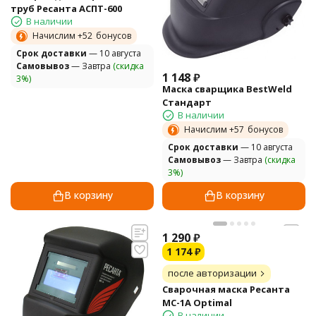
труб Ресанта АСПТ-600
В наличии
Начислим +
52
бонусов
Cрок доставки
— 10 августа
Самовывоз
— Завтра
(скидка
1 148
₽
3%)
Маска сварщика BestWeld
Стандарт
В наличии
Начислим +
57
бонусов
Cрок доставки
— 10 августа
Самовывоз
— Завтра
(скидка
3%)
В корзину
В корзину
1 290
₽
1 174
₽
после авторизации
Сварочная маска Ресанта
МС-1А Optimal
В наличии