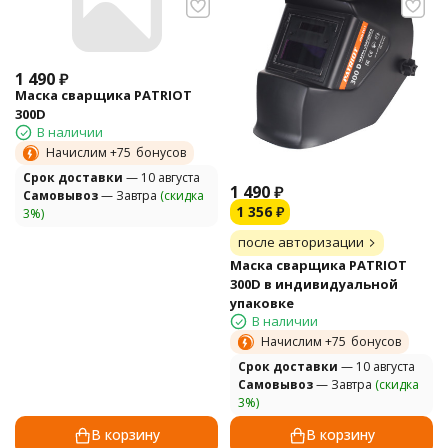
1 490
₽
Маска сварщика PATRIOT
300D
В наличии
Начислим +
75
бонусов
Cрок доставки
— 10 августа
1 490
₽
Самовывоз
— Завтра
(скидка
1 356
₽
3%)
после авторизации
Маска сварщика PATRIOT
300D в индивидуальной
упаковке
В наличии
Начислим +
75
бонусов
Cрок доставки
— 10 августа
Самовывоз
— Завтра
(скидка
3%)
В корзину
В корзину