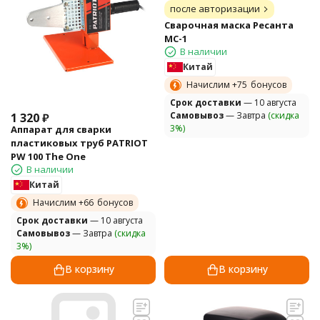
после авторизации
Сварочная маска Ресанта
МС-1
В наличии
Китай
Начислим +
75
бонусов
Cрок доставки
— 10 августа
Самовывоз
— Завтра
(скидка
1 320
₽
3%)
Аппарат для сварки
пластиковых труб PATRIOT
PW 100 The One
В наличии
Китай
Начислим +
66
бонусов
Cрок доставки
— 10 августа
Самовывоз
— Завтра
(скидка
3%)
В корзину
В корзину