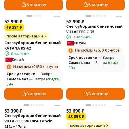
В корзину
В корзину
52 990
₽
52 990
₽
Снегоуборщик бензиновый
49 281
₽
VILLARTEC C-75
после авторизации
В наличии
Снегоуборщик бензиновый
Китай
KATANA KS-62
Начислим +
2650
бонусов
В наличии
Cрок доставки
— Завтра
Китай
Самовывоз
— Завтра
(скидка
Начислим +
2650
бонусов
3%)
Cрок доставки
— Завтра
Самовывоз
— Завтра
(скидка
3%)
В корзину
В корзину
53 390
₽
53 690
₽
Снегоуборщик бензиновый
48 858
₽
VILLARTEC WB7056 Loncin
после авторизации
212см³ 7л.с