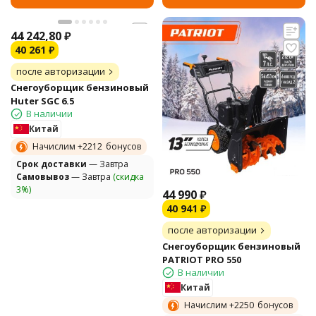
44 242,80
₽
40 261
₽
после авторизации
Снегоуборщик бензиновый
Huter SGC 6.5
В наличии
Китай
Начислим +
2212
бонусов
Cрок доставки
— Завтра
Самовывоз
— Завтра
(скидка
3%)
44 990
₽
40 941
₽
после авторизации
Снегоуборщик бензиновый
PATRIOT PRO 550
В наличии
Китай
Начислим +
2250
бонусов