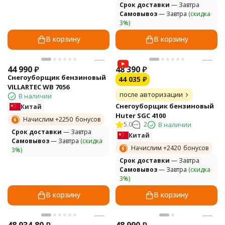
Cрок доставки
— Завтра
Самовывоз
— Завтра
(скидка
3%)
В корзину
В корзину
44 990
₽
48 390
₽
Снегоуборщик бензиновый
44 035
₽
VILLARTEC WB 7056
после авторизации
В наличии
Снегоуборщик бензиновый
Китай
Huter SGC 4100
Начислим +
2250
бонусов
5.0
2
В наличии
Cрок доставки
— Завтра
Китай
Самовывоз
— Завтра
(скидка
Начислим +
2420
бонусов
3%)
Cрок доставки
— Завтра
Самовывоз
— Завтра
(скидка
3%)
В корзину
В корзину
48 934,80
₽
48 990
₽