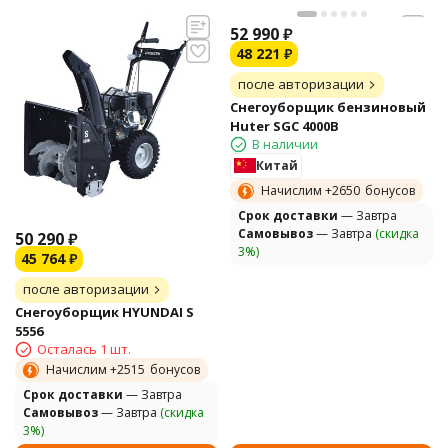
52 990
₽
48 221
₽
после авторизации
Снегоуборщик бензиновый
Huter SGC 4000B
В наличии
Китай
Начислим +
2650
бонусов
Cрок доставки
— Завтра
Самовывоз
— Завтра
(скидка
50 290
₽
3%)
45 764
₽
после авторизации
Снегоуборщик HYUNDAI S
5556
Осталась 1 шт.
Начислим +
2515
бонусов
Cрок доставки
— Завтра
Самовывоз
— Завтра
(скидка
3%)