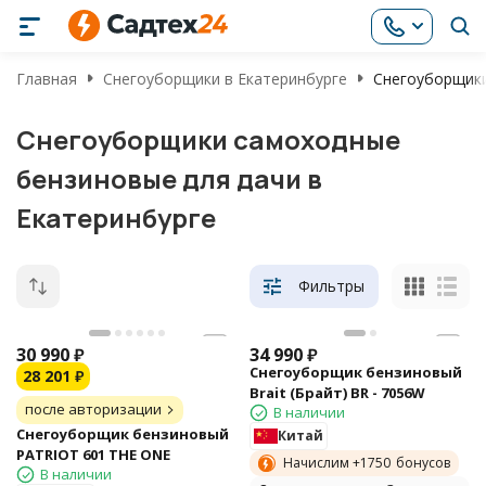
Главная
Снегоуборщики в Екатеринбурге
Cнегоуборщики
Cнегоуборщики самоходные
бензиновые для дачи в
Екатеринбурге
Фильтры
30 990
₽
34 990
₽
Снегоуборщик бензиновый
28 201
₽
Brait (Брайт) BR - 7056W
после авторизации
В наличии
Снегоуборщик бензиновый
Китай
PATRIOT 601 THE ONE
Начислим +
1750
бонусов
В наличии