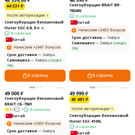
Снегоуборщик BRAIT BR-
44 531
₽
7856W
после авторизации
В наличии
Снегоуборщик бензиновый
Китай
Huter SGC 6.8, 8 л. с.
Начислим +
2450
бонусов
В наличии
Cрок доставки
— Завтра
Китай
Самовывоз
— Завтра
(скидка
Начислим +
2447
бонусов
3%)
Cрок доставки
— Завтра
Самовывоз
— Завтра
(скидка
3%)
В корзину
В корзину
49 000
₽
49 990
₽
Снегоуборщик бензиновый
45 491
₽
BRAIT СБ-7861
после авторизации
5.0
1
В наличии
Снегоуборщик бензиновый
Китай
Huter SGC 4100L
Начислим +
2450
бонусов
В наличии
Cрок доставки
— Завтра
Китай