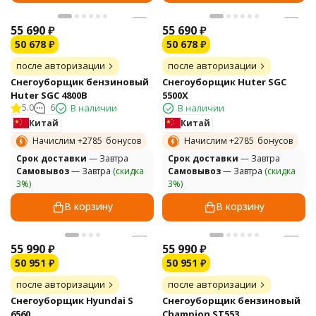
55 690
₽
55 690
₽
50 678
₽
50 678
₽
после авторизации
после авторизации
Снегоуборщик бензиновый
Снегоуборщик Huter SGC
Huter SGC 4800B
5500Х
5.0
6
В наличии
В наличии
Китай
Китай
Начислим +
2785
бонусов
Начислим +
2785
бонусов
Cрок доставки
— Завтра
Cрок доставки
— Завтра
Самовывоз
— Завтра
(скидка
Самовывоз
— Завтра
(скидка
3%)
3%)
В корзину
В корзину
55 990
₽
55 990
₽
50 951
₽
50 951
₽
после авторизации
после авторизации
Снегоуборщик Hyundai S
Снегоуборщик бензиновый
6560
Champion ST553