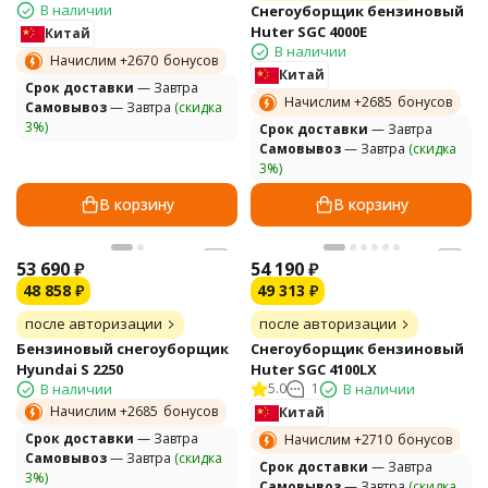
В наличии
Снегоуборщик бензиновый
Huter SGC 4000E
Китай
В наличии
Начислим +
2670
бонусов
Китай
Cрок доставки
— Завтра
Начислим +
2685
бонусов
Самовывоз
— Завтра
(скидка
3%)
Cрок доставки
— Завтра
Самовывоз
— Завтра
(скидка
3%)
В корзину
В корзину
53 690
₽
54 190
₽
48 858
₽
49 313
₽
после авторизации
после авторизации
Бензиновый снегоуборщик
Снегоуборщик бензиновый
Hyundai S 2250
Huter SGC 4100LX
В наличии
5.0
1
В наличии
Начислим +
2685
бонусов
Китай
Cрок доставки
— Завтра
Начислим +
2710
бонусов
Самовывоз
— Завтра
(скидка
Cрок доставки
— Завтра
3%)
Самовывоз
— Завтра
(скидка