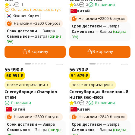
5.0
1
5.0
2
В наличии
Осталось несколько штук
Китай
Южная Корея
Начислим +
2800
бонусов
Начислим +
2800
бонусов
Cрок доставки
— Завтра
Cрок доставки
— Завтра
Самовывоз
— Завтра
(скидка
Самовывоз
— Завтра
(скидка
3%)
3%)
В корзину
В корзину
55 990
₽
56 790
₽
50 951
₽
51 679
₽
после авторизации
после авторизации
Снегоуборщик Champion
Снегоуборщик бензиновый
ST654
HUTER SGC-4800E
В наличии
5.0
2
В наличии
Китай
Китай
Начислим +
2800
бонусов
Начислим +
2840
бонусов
Cрок доставки
— Завтра
Cрок доставки
— Завтра
Самовывоз
— Завтра
(скидка
Самовывоз
— Завтра
(скидка