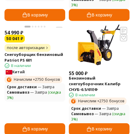
3%)
В корзину
В корзину
54 990
₽
50 041
₽
после авторизации
Снегоуборщик бензиновый
Patriot PS 601
В наличии
Китай
55 000
₽
Бензиновый
Начислим +
2750
бонусов
снегоуборочник Калибр
Cрок доставки
— Завтра
СНУБ-6.5/61EФ
Самовывоз
— Завтра
(скидка
В наличии
3%)
Начислим +
2750
бонусов
Cрок доставки
— Завтра
Самовывоз
— Завтра
(скидка
3%)
В корзину
В корзину