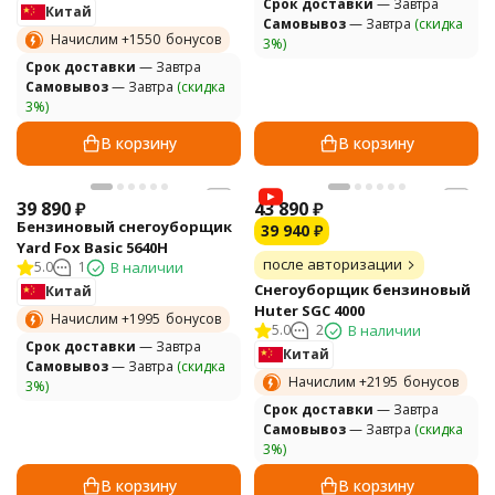
Cрок доставки
— Завтра
Китай
Самовывоз
— Завтра
(скидка
Начислим +
1550
бонусов
3%)
Cрок доставки
— Завтра
Самовывоз
— Завтра
(скидка
3%)
В корзину
В корзину
39 890
₽
43 890
₽
Бензиновый снегоуборщик
39 940
₽
Yard Fox Basic 5640H
после авторизации
5.0
1
В наличии
Снегоуборщик бензиновый
Китай
Huter SGC 4000
Начислим +
1995
бонусов
5.0
2
В наличии
Cрок доставки
— Завтра
Китай
Самовывоз
— Завтра
(скидка
Начислим +
2195
бонусов
3%)
Cрок доставки
— Завтра
Самовывоз
— Завтра
(скидка
3%)
В корзину
В корзину