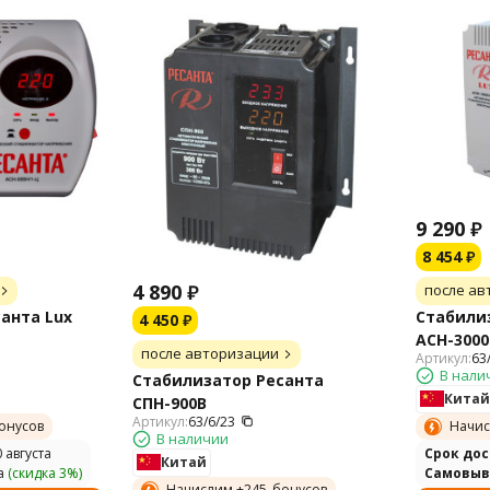
9 290
₽
8 454
₽
4 890
₽
после ав
анта Lux
Стабилиз
4 450
₽
АСН-3000
после авторизации
Артикул:
63
В нали
Стабилизатор Ресанта
Китай
СПН-900В
Артикул:
63/6/23
онусов
Начис
В наличии
 августа
Cрок до
Китай
а
(скидка 3%)
Самовыв
Начислим +
245
бонусов