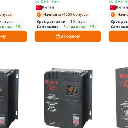
В наличии
В нали
Китай
Китай
онусов
Начислим +
1200
бонусов
Начис
 августа
Cрок доставки
— 10 августа
Cрок до
а
(скидка 3%)
Самовывоз
— Завтра
(скидка 3%)
Самовыв
ину
В корзину