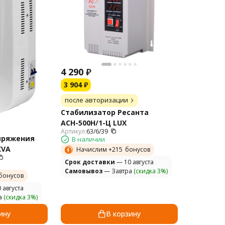
4 290
₽
3 904
₽
после авторизации
Стабилизатор Ресанта
АСН-500Н/1-Ц LUX
Артикул:
63/6/39
пряжения
В наличии
KVA
Начислим +
215
бонусов
Cрок доставки
— 10 августа
Самовывоз
— Завтра
(скидка 3%)
бонусов
 августа
а
(скидка 3%)
ину
В корзину