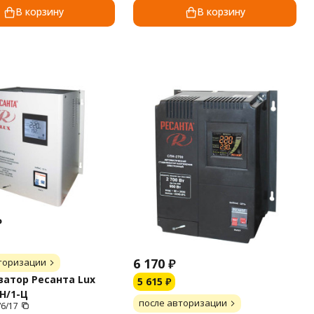
В корзину
В корзину
₽
6 170
₽
торизации
атор Ресанта Lux
5 615
₽
Н/1-Ц
после авторизации
/6/17