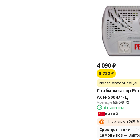
4 090
₽
3 722
₽
после авторизации
Стабилизатор Рес
АСН-500Н/1-Ц
Артикул:
63/6/9
В наличии
Китай
Начислим +
205
б
Cрок доставки
— 10
Самовывоз
— Завтр