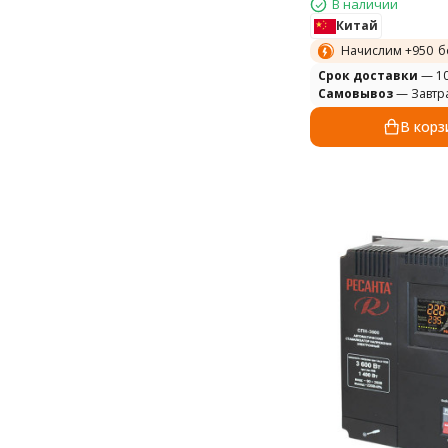
В наличии
Китай
Начислим +
950
б
Cрок доставки
— 10
Самовывоз
— Завтр
В корз