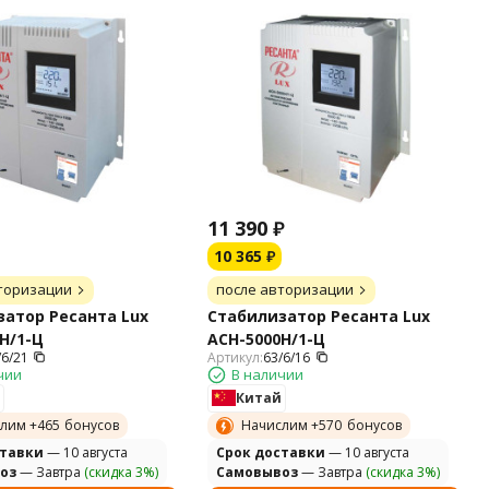
11 390
₽
10 365
₽
торизации
после авторизации
атор Ресанта Lux
Стабилизатор Ресанта Lux
Н/1-Ц
АСН-5000Н/1-Ц
/6/21
Артикул:
63/6/16
чии
В наличии
Китай
лим +
465
бонусов
Начислим +
570
бонусов
ставки
— 10 августа
Cрок доставки
— 10 августа
оз
— Завтра
(скидка 3%)
Самовывоз
— Завтра
(скидка 3%)