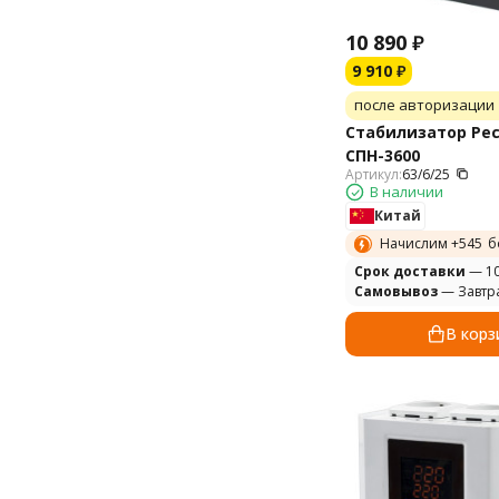
10 890
₽
9 910
₽
после авторизации
Стабилизатор Ре
СПН-3600
Артикул:
63/6/25
В наличии
Китай
Начислим +
545
б
Cрок доставки
— 10
Самовывоз
— Завтр
В корз