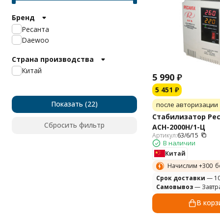
Бренд
Ресанта
Daewoo
Страна производства
Китай
5 990
₽
5 451
₽
Показать
после авторизации
Стабилизатор Рес
Сбросить фильтр
АСН-2000Н/1-Ц
Артикул:
63/6/15
В наличии
Китай
Начислим +
300
б
Cрок доставки
— 10
Самовывоз
— Завтр
В корз