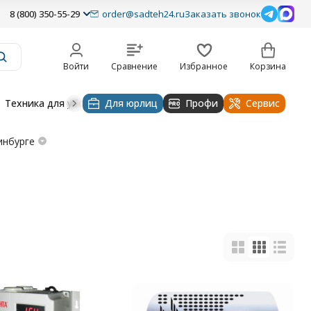
8 (800) 350-55-29
order@sadteh24.ru
Заказать звонок
Войти
Сравнение
Избранное
Корзина
Техника для уборки
Для юрлиц
Строительная техника
Профи
Водоснабже
Сервис
инбурге