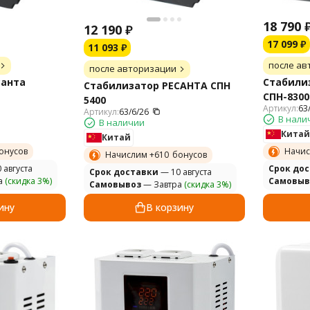
18 790
12 190
₽
17 099
₽
11 093
₽
после ав
после авторизации
санта
Стабили
Стабилизатор РЕСАНТА СПН
СПН-8300
5400
Артикул:
63
Артикул:
63/6/26
В нали
В наличии
Китай
Китай
онусов
Начис
Начислим +
610
бонусов
 августа
Cрок до
Cрок доставки
— 10 августа
а
(скидка 3%)
Самовыв
Самовывоз
— Завтра
(скидка 3%)
ину
В корзину