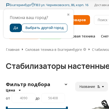
Екатеринбург
ПВЗ ул. Черняховского, 86, корп. 16
Доставка
✖
Помона ваш город?
Каталог товаров
Да
Выбрать другой город
Распродажа
Бренды
Садовая техника
Сне
Главная
Силовая техника в Екатеринбурге
Стабилиза
Стабилизаторы настенные
Фильтр подбора
Название
Цена
от
до