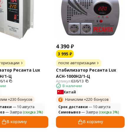
4 390
₽
3 995
₽
торизации
после авторизации
атор Ресанта Lux
Стабилизатор Ресанта Lux
Н/1-Ц
АСН-1000Н2/1-Ц
/6/14
Артикул:
63/6/13
чии
В наличии
Китай
лим +
230
бонусов
Начислим +
220
бонусов
ставки
— 10 августа
Cрок доставки
— 10 августа
оз
— Завтра
(скидка 3%)
Самовывоз
— Завтра
(скидка 3%)
В корзину
В корзину