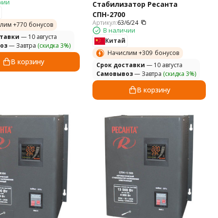
чии
Стабилизатор Ресанта
СПН-2700
Артикул:
63/6/24
лим +
770
бонусов
В наличии
ставки
— 10 августа
Китай
оз
— Завтра
(скидка 3%)
Начислим +
309
бонусов
В корзину
Cрок доставки
— 10 августа
Самовывоз
— Завтра
(скидка 3%)
В корзину