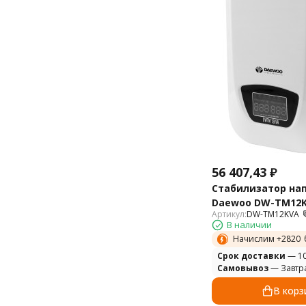
56 407,43
₽
Стабилизатор на
Daewoo DW-TM12
Артикул:
DW-TM12KVA
В наличии
Начислим +
2820
Cрок доставки
— 10
Самовывоз
— Завтр
В корз