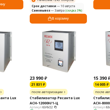
ину
Cрок доставки
— 10 августа
Самовывоз
— Завтра
(скидка 3%)
В корзину
23 990
₽
15 390
21 831
₽
14 005
₽
после авторизации
после ав
анта Lux
Стабилизатор Ресанта Lux
Стабилиз
АСН-12000Н/1-Ц
АСН-8000
Артикул:
63/6/22
Артикул:
63