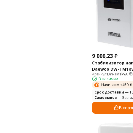
9 006,23
₽
Стабилизатор на
Daewoo DW-TM1K
Артикул:
DW-TM1kVA
В наличии
Начислим +
450
б
Cрок доставки
— 10
Самовывоз
— Завтр
В корз