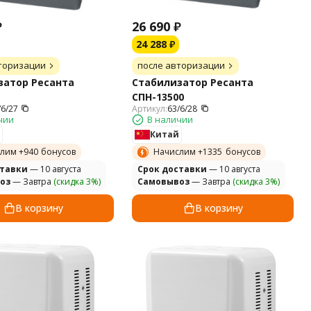
₽
26 690
₽
24 288
₽
торизации
после авторизации
затор Ресанта
Стабилизатор Ресанта
СПН-13500
/6/27
Артикул:
63/6/28
чии
В наличии
Китай
лим +
940
бонусов
Начислим +
1335
бонусов
ставки
— 10 августа
Cрок доставки
— 10 августа
оз
— Завтра
(скидка 3%)
Самовывоз
— Завтра
(скидка 3%)
В корзину
В корзину