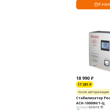
В корз
18 990
₽
17 281
₽
после авторизации
Стабилизатор Рес
АСН-10000Н/1-Ц
Артикул:
63/6/18