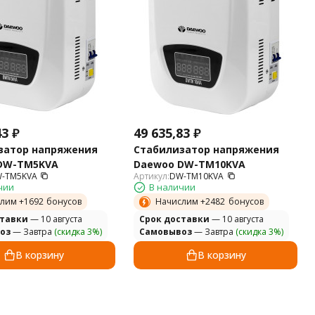
43
₽
49 635,83
₽
затор напряжения
Стабилизатор напряжения
DW-TM5KVA
Daewoo DW-TM10KVA
-TM5KVA
Артикул:
DW-TM10KVA
чии
В наличии
лим +
1692
бонусов
Начислим +
2482
бонусов
ставки
— 10 августа
Cрок доставки
— 10 августа
оз
— Завтра
(скидка 3%)
Самовывоз
— Завтра
(скидка 3%)
В корзину
В корзину