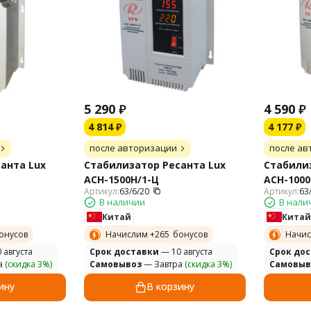
5 290
₽
4 590
₽
4 814
₽
4 177
₽
после авторизации
после ав
анта Lux
Стабилизатор Ресанта Lux
Стабилиз
АСН-1500Н/1-Ц
АСН-1000
Артикул:
63/6/20
Артикул:
63
В наличии
В нали
Китай
Китай
онусов
Начислим +
265
бонусов
Начис
 августа
Cрок доставки
— 10 августа
Cрок до
а
(скидка 3%)
Самовывоз
— Завтра
(скидка 3%)
Самовыв
ину
В корзину