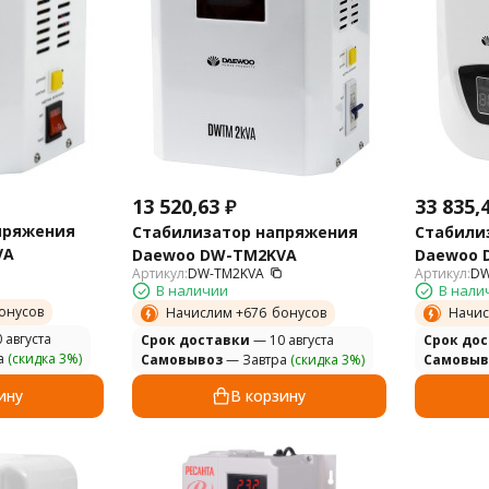
13 520,63
₽
33 835,
пряжения
Стабилизатор напряжения
Стабили
VA
Daewoo DW-TM2KVA
Daewoo 
Артикул:
DW-TM2KVA
Артикул:
DW
В наличии
В нали
онусов
Начислим +
676
бонусов
Начис
 августа
Cрок доставки
— 10 августа
Cрок до
а
(скидка 3%)
Самовывоз
— Завтра
(скидка 3%)
Самовыв
ину
В корзину