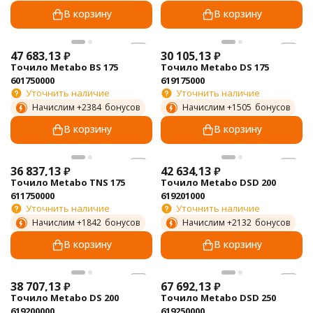
В корзину
В корзину
47 683,13
₽
30 105,13
₽
Точило Metabo BS 175
Точило Metabo DS 175
601750000
619175000
Уточнить наличие
Уточнить наличие
Начислим +
2384
бонусов
Начислим +
1505
бонусов
В корзину
В корзину
36 837,13
₽
42 634,13
₽
Точило Metabo TNS 175
Точило Metabo DSD 200
611750000
619201000
Уточнить наличие
Уточнить наличие
Начислим +
1842
бонусов
Начислим +
2132
бонусов
В корзину
В корзину
38 707,13
₽
67 692,13
₽
Точило Metabo DS 200
Точило Metabo DSD 250
619200000
619250000