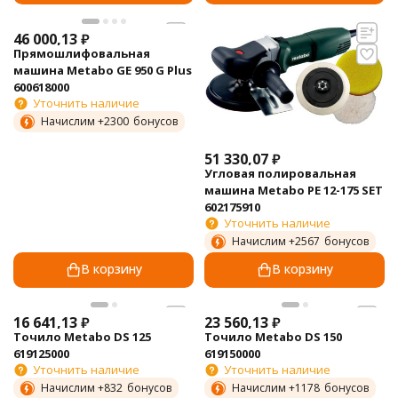
46 000,13
₽
Прямошлифовальная
машина Metabo GE 950 G Plus
600618000
Уточнить наличие
Начислим +
2300
бонусов
51 330,07
₽
Угловая полировальная
машина Metabo PE 12-175 SET
602175910
Уточнить наличие
Начислим +
2567
бонусов
В корзину
В корзину
16 641,13
₽
23 560,13
₽
Точило Metabo DS 125
Точило Metabo DS 150
619125000
619150000
Уточнить наличие
Уточнить наличие
Начислим +
832
бонусов
Начислим +
1178
бонусов