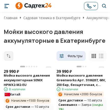
Главная
Садовая техника в Екатеринбурге
Аккумуляторн
Мойки высокого давления
аккумуляторные в Екатеринбурге
Фильтры
29 990
₽
39 990
₽
Мойка высокого давления
Мойка высокого давления
аккумуляторная SENIX
Greenworks Арт. 5106207, 60V,
HPWX2-M2-EU
250 бар, бесщеточная, с
В наличии
В наличии
портом на 2 АКБ
Начислим +
2000
бонусов
Китай
Cрок доставки
— 10 августа
Начислим +
1500
бонусов
Самовывоз
— Завтра
(скидка
Cрок доставки
— 10 августа
3%)