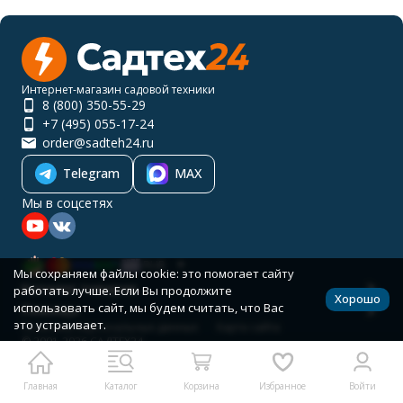
Интернет-магазин садовой техники
8 (800) 350-55-29
+7 (495) 055-17-24
order@sadteh24.ru
Telegram
MAX
Мы в соцсетях
RUB
Мы сохраняем файлы cookie: это помогает сайту
Каталог товаров
работать лучше. Если Вы продолжите
Хорошо
использовать сайт, мы будем считать, что Вас
Помощь
это устраивает.
Политика персональных данных
Карта сайта
© 2001-2026 САДТЕХ24
Разработано в
bodysite.ru
Главная
Каталог
Корзина
Избранное
Войти