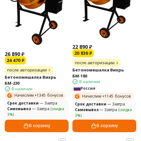
22 890
₽
20 830
₽
26 890
₽
24 470
₽
после авторизации
после авторизации
Бетономешалка Вихрь
БМ-180
Бетономешалка Вихрь
В наличии
БМ-230
Россия
В наличии
Начислим +
1345
бонусов
Начислим +
1145
бонусов
Cрок доставки
— Завтра
Cрок доставки
— Завтра
Самовывоз
— Завтра
(скидка
Самовывоз
— Завтра
(скидка
3%)
3%)
В корзину
В корзину