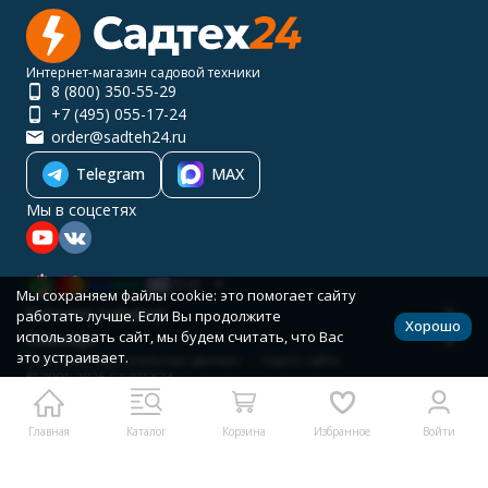
Интернет-магазин садовой техники
8 (800) 350-55-29
+7 (495) 055-17-24
order@sadteh24.ru
Telegram
MAX
Мы в соцсетях
RUB
Мы сохраняем файлы cookie: это помогает сайту
Каталог товаров
работать лучше. Если Вы продолжите
Хорошо
использовать сайт, мы будем считать, что Вас
Помощь
это устраивает.
Политика персональных данных
Карта сайта
© 2001-2026 САДТЕХ24
Разработано в
bodysite.ru
Главная
Каталог
Корзина
Избранное
Войти