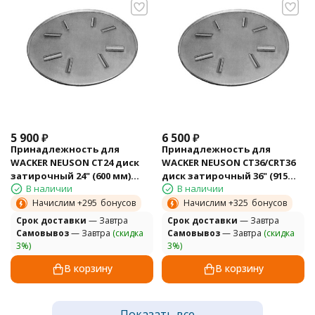
5 900
₽
6 500
₽
Принадлежность для
Принадлежность для
WACKER NEUSON CT24 диск
WACKER NEUSON CT36/CRT36
затирочный 24" (600 мм)
диск затирочный 36" (915
В наличии
В наличии
5000174107
мм) 5000200951
Начислим +
295
бонусов
Начислим +
325
бонусов
Cрок доставки
— Завтра
Cрок доставки
— Завтра
Самовывоз
— Завтра
(скидка
Самовывоз
— Завтра
(скидка
3%)
3%)
В корзину
В корзину
Показать все