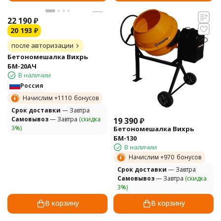
22 190
₽
20 193
₽
после авторизации
Бетономешалка Вихрь
БМ-20АЧ
В наличии
Россия
Начислим +
1110
бонусов
Cрок доставки
— Завтра
Самовывоз
— Завтра
(скидка
19 390
₽
3%)
Бетономешалка Вихрь
БМ-130
В наличии
Начислим +
970
бонусов
Cрок доставки
— Завтра
Самовывоз
— Завтра
(скидка
3%)
В корзину
В корзину