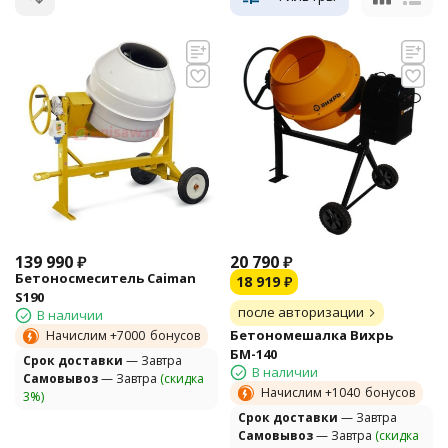
139 990
₽
20 790
₽
Бетоносмеситель Caiman
18 919
₽
S190
после авторизации
В наличии
Бетономешалка Вихрь
Начислим +
7000
бонусов
БМ-140
Cрок доставки
— Завтра
В наличии
Самовывоз
— Завтра
(скидка
Начислим +
1040
бонусов
3%)
Cрок доставки
— Завтра
Самовывоз
— Завтра
(скидка