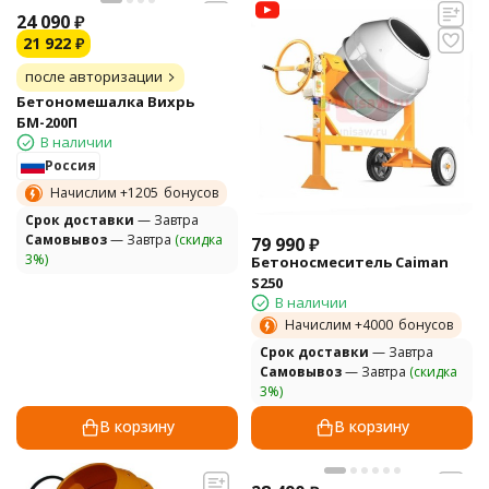
24 090
₽
21 922
₽
после авторизации
Бетономешалка Вихрь
БМ-200П
В наличии
Россия
Начислим +
1205
бонусов
Cрок доставки
— Завтра
Самовывоз
— Завтра
(скидка
79 990
₽
3%)
Бетоносмеситель Caiman
S250
В наличии
Начислим +
4000
бонусов
Cрок доставки
— Завтра
Самовывоз
— Завтра
(скидка
3%)
В корзину
В корзину