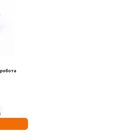
 робота
)