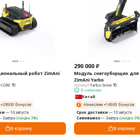
290 000
₽
иональный робот ZimAni
Модуль снегоуборщик для
ZimAni Yarbo
-CORE
Артикул:
Yarbo-Snow
В наличии
Китай
 +
29500
бонусов
Начислим +
14500
бонусов
ки
— 10 августа
Cрок доставки
— 10 августа
 Завтра
(скидка 3%)
Самовывоз
— Завтра
(скидка 3%
В корзину
В корзину