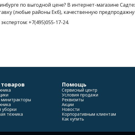
инбурге по выгодной цене? В интернет-магазине Садтех
авку (любые районы Екб), качественную предпродажну
экспертом: +7(495)055-17-24.
 товаров
Помощь
хника
Сервисный центр
щики
Условия продажи
 минитракторы
Реквизиты
хника
Акции
я уборки
Новости
ая техника
Корпоративным клиентам
Как купить