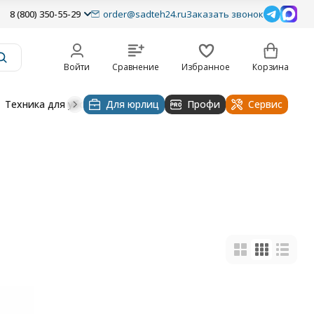
8 (800) 350-55-29
order@sadteh24.ru
Заказать звонок
Войти
Сравнение
Избранное
Корзина
Техника для уборки
Для юрлиц
Строительная техника
Профи
Водоснабже
Сервис