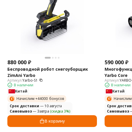
880 000
₽
590 000
₽
Беспроводной робот снегоуборщик
Многофункц
ZimAni Yarbo
Yarbo Core
Артикул:
Yarbo-S1
Артикул:
YARBO
В наличии
В наличии
Китай
Китай
Начислим +
44000
бонусов
Начислим
Cрок доставки
— 10 августа
Cрок достав
Самовывоз
— Завтра
(скидка 3%)
Самовывоз
—
В корзину