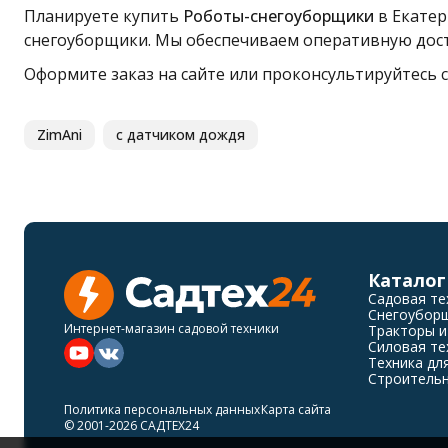
Планируете купить
Роботы-снегоуборщики
в Екатер
снегоуборщики. Мы обеспечиваем оперативную дост
Оформите заказ на сайте или проконсультируйтесь с 
ZimAni
с датчиком дождя
Каталог
Садовая те
Снегоубор
Интернет-магазин садовой техники
Тракторы и
Силовая те
Техника дл
Строительн
Политика персональных данных
Карта сайта
© 2001-2026 САДТЕХ24