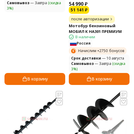
Самовывоз
— Завтра
(скидка
54 990
₽
3%)
51 141
₽
после авторизации
Мотобур бензиновый
МОБИЛ К HA301 ПРЕМИУМ
В наличии
Россия
Начислим +
2750
бонусов
Cрок доставки
— 10 августа
Самовывоз
— Завтра
(скидка
3%)
В корзину
В корзину