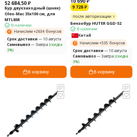
10 690
₽
52 684,50
₽
9 728
₽
Бур двухзаходный (шнек)
Oleo-Mac 35х100 см, для
после авторизации
MTL85R
Бензобур HUTER GGD-52
В наличии
В наличии
Начислим +
2634
бонусов
Китай
Cрок доставки
— 10 августа
Начислим +
535
бонусов
Самовывоз
— Завтра
(скидка
3%)
Cрок доставки
— 10 августа
Самовывоз
— Завтра
(скидка
3%)
В корзину
В корзину