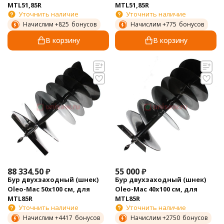
MTL51,85R
MTL51,85R
Уточнить наличие
Уточнить наличие
Начислим +
825
бонусов
Начислим +
775
бонусов
В корзину
В корзину
88 334,50
₽
55 000
₽
Бур двухзаходный (шнек)
Бур двухзаходный (шнек)
Oleo-Mac 50х100 см, для
Oleo-Mac 40х100 см, для
MTL85R
MTL85R
Уточнить наличие
Уточнить наличие
Начислим +
4417
бонусов
Начислим +
2750
бонусов