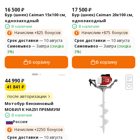
16 500
₽
17 500
₽
Бур (шнек) Caiman 15х100 см,
Бур (шнек) Caiman 20х100 см,
однозаходный
однозаходный
В наличии
В наличии
Начислим +
825
бонусов
Начислим +
875
бонусов
Cрок доставки
— 10 августа
Cрок доставки
— 10 августа
Самовывоз
— Завтра
(скидка
Самовывоз
— Завтра
(скидка
3%)
3%)
В корзину
В корзину
44 990
₽
41 841
₽
после авторизации
Мотобур бензиновый
МОБИЛ К HA251 ПРЕМИУМ
В наличии
Россия
Начислим +
2250
бонусов
Cрок доставки
— 10 августа