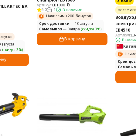
3 686
₽
Артикул:
EB1000
ILLARTEC BA
после ав
5.0
1
В наличии
Начислим +
200
бонусов
Воздухо
электри
Cрок доставки
— 10 августа
Самовывоз
— Завтра
(скидка 3%)
EB4510
Артикул:
EB
онусов
В корзину
В нали
 августа
Китай
а
(скидка 3%)
Начис
ину
Cрок до
Самовыв