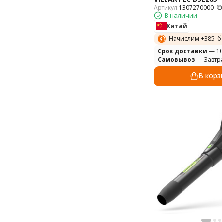
Артикул:
1307270000
В наличии
Китай
Начислим +
385
б
Cрок доставки
— 10
Самовывоз
— Завтр
В корз