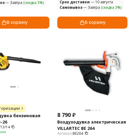
Cрок доставки
— 10 августа
оз
— Завтра
(скидка 3%)
Самовывоз
— Завтра
(скидка 3%)
В корзину
В корзину
торизации
8 790
₽
дувка бензиновая
Воздуходувка электрическая
-26
/13/14
VILLARTEC BE 264
чии
Артикул:
BE264