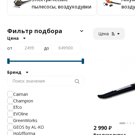
пылесосы, воздуходувки
возд
Фильтр подбора
Цена
Цена
от
до
Бренд
Caiman
Champion
Efco
EVOline
GreenWorks
GEOS by AL-KO
2 990
₽
Holzfforma
Воздуходувка