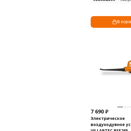
В корз
7 690
₽
Электрическое
воздуходувное у
VILLARTEC BSE265