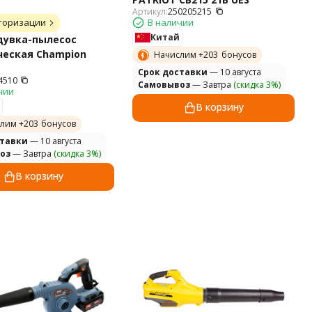
Артикул:
250205215
торизации
В наличии
Китай
дувка-пылесос
ческая Champion
Начислим +
203
бонусов
Cрок доставки
— 10 августа
4510
Самовывоз
— Завтра
(скидка 3%)
чии
В корзину
лим +
203
бонусов
ставки
— 10 августа
оз
— Завтра
(скидка 3%)
В корзину