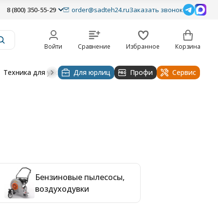
8 (800) 350-55-29
order@sadteh24.ru
Заказать звонок
Войти
Сравнение
Избранное
Корзина
Техника для уборки
Для юрлиц
Строительная техника
Профи
Водоснабже
Сервис
Бензиновые пылесосы,
воздуходувки