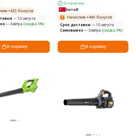
В наличии
Китай
лим +
425
бонусов
Начислим +
440
бонусов
ставки
— 10 августа
оз
— Завтра
(скидка 3%)
Cрок доставки
— 10 августа
Самовывоз
— Завтра
(скидка 3%)
В корзину
В корзину