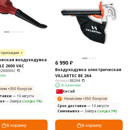
торизации
ческая воздуходувка
6 990
₽
LE 2600 VAC
Воздуходувка электрическая
E2600VAC
чии
VILLARTEC BЕ 264
Артикул:
BЕ264
В наличии
лим +
350
бонусов
Китай
ставки
— 10 августа
Начислим +
350
бонусов
оз
— Завтра
(скидка 3%)
Cрок доставки
— 10 августа
Самовывоз
— Завтра
(скидка 3%)
В корзину
В корзину