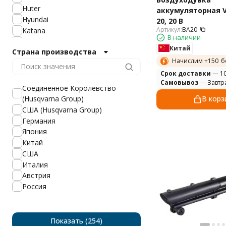
Huter
аккумуляторная V
Hyundai
20, 20 В
Артикул:
BA20
Katana
В наличии
ZimAni
Китай
Страна производства
Oleo-Mac
Начислим +
150
б
Patriot
Cрок доставки
— 10
Stihl
Самовывоз
— Завтр
Villartec
Соединенное Королевство
Yard Fox
(Husqvarna Group)
В корз
Мобил К
США (Husqvarna Group)
Интерскол
Германия
AL-KO
Япония
Cub Cadet
Китай
Daewoo
США
Echo
Италия
Honda
Австрия
Husqvarna
Россия
MTD
Craftsman
KAAZ
Показать