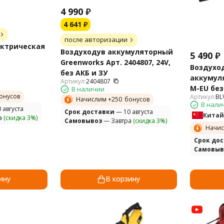
4 990
₽
4 641
₽
после авторизации
ектрическая
Воздуходув аккумуляторный
5 490
₽
Greenworks Арт. 2404807, 24V,
Воздухо
без АКБ и ЗУ
аккумуля
Артикул:
2404807
M-EU без
В наличии
онусов
Артикул:
BL
Начислим +
250
бонусов
В нали
 августа
Cрок доставки
— 10 августа
Китай
а
(скидка 3%)
Самовывоз
— Завтра
(скидка 3%)
Начис
Cрок до
Самовыв
ину
В корзину