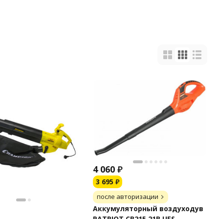
4 060
₽
3 695
₽
после авторизации
Аккумуляторный воздуходув
PATRIOT CB215 21В UES