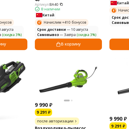
Китай
Артикул:
BA40
В наличии
Начис
Китай
Cрок до
онусов
Начислим +
410
бонусов
Самовыв
 августа
Cрок доставки
— 10 августа
а
(скидка 3%)
Самовывоз
— Завтра
(скидка 3%)
ину
В корзину
9 990
₽
9 291
₽
9 990
₽
после авторизации
9 291
₽
Воздуходувка-пылесос