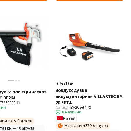
7 570
₽
Воздуходувка
дувка электрическая
аккумуляторная VILLARTEC BA
C BE264
20 SET4
07260000
чии
Артикул:
BA20Set4
В наличии
Китай
лим +
375
бонусов
Начислим +
379
бонусов
ставки
— 10 августа