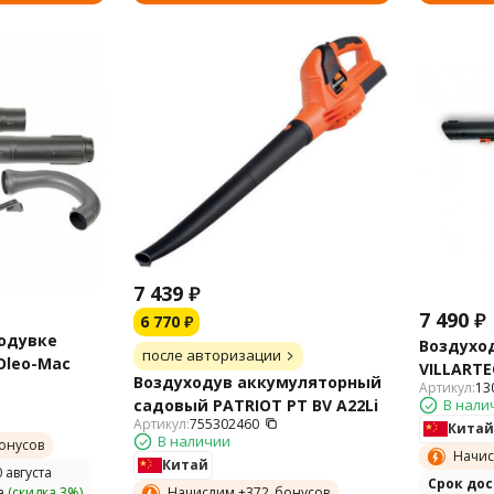
7 439
₽
7 490
₽
6 770
₽
ходувке
Воздухо
после авторизации
Oleo-Mac
VILLARTE
Воздуходув аккумуляторный
Артикул:
13
садовый PATRIOT PT BV A22Li
В нали
Артикул:
755302460
Китай
В наличии
онусов
Начис
Китай
 августа
Cрок до
Начислим +
372
бонусов
а
(скидка 3%)