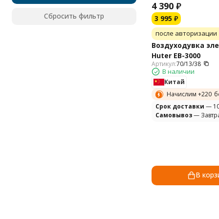
Maruyama
4 390
₽
Monferme
Сбросить фильтр
3 995
₽
Parton
после авторизации
Poulan
Ryobi
Воздуходувка эл
Snapper
Huter EB-3000
Артикул:
70/13/38
Stiga
В наличии
Texas
Китай
Worx
Начислим +
220
б
Yard-Man
Cрок доставки
— 10
Gardena
Самовывоз
— Завтр
Flymo
Wolf-Garten
Billy Goat
Laski
STEVIMAN
Remarc
В корз
SENIX