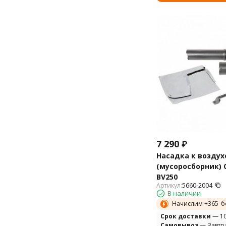
7 290
₽
Насадка к возду
(мусоросборник) 
BV250
Артикул:
5660-2004
В наличии
Начислим +
365
б
Cрок доставки
— 10
Самовывоз
— Завтр