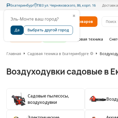
Екатеринбург
ПВЗ ул. Черняховского, 86, корп. 16
Доставка
✖
Эль-Монте ваш город?
Каталог товаров
Да
Выбрать другой город
Распродажа
Бренды
Садовая техника
Сне
Главная
Садовая техника в Екатеринбурге
Воздуходу
Воздуходувки садовые в Е
Садовые пылесосы,
Возд
воздуходувки
Электрические
Акку