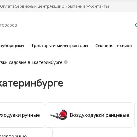
Оплата
Сервисный центр
Акции
О компании
Контакты
гоуборщики
Тракторы и минитракторы
Силовая техника
вки садовые в Екатеринбурге
катеринбурге
уходувки ручные
Воздуходувки ранцевые
муляторные