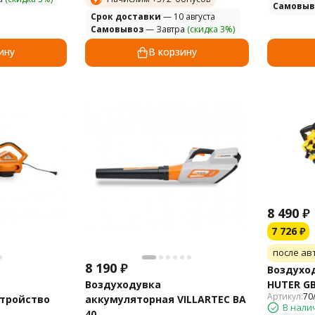
Самовыв
Cрок доставки
— 10 августа
Самовывоз
— Завтра
(скидка 3%)
ину
В корзину
8 490
₽
7 726
₽
после ав
8 190
₽
Воздухо
Воздуходувка
HUTER GB
Артикул:
70
стройство
аккумуляторная VILLARTEC BA
В нали
40