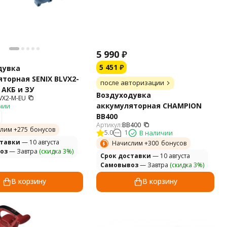
5 990
₽
5 451
₽
дувка
торная SENIX BLVX2-
после авторизации
 АКБ и ЗУ
Воздуходувка
VX2-M-EU
аккумуляторная CHAMPION
чии
BB400
Артикул:
BB400
лим +
275
бонусов
5.0
1
В наличии
ставки
— 10 августа
Начислим +
300
бонусов
оз
— Завтра
(скидка 3%)
Cрок доставки
— 10 августа
Самовывоз
— Завтра
(скидка 3%)
В корзину
В корзину