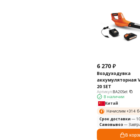
6 270
₽
Воздуходувка
аккумуляторная V
20 SET
Артикул:
BA20Set
В наличии
Китай
Начислим +
314
б
Cрок доставки
— 10
Самовывоз
— Завтр
В корз