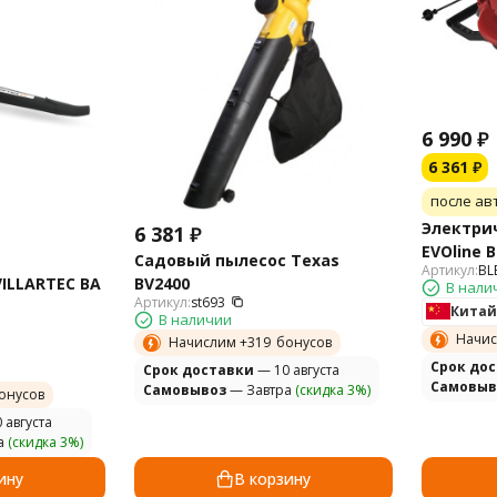
6 990
₽
6 361
₽
после ав
Электри
6 381
₽
EVOline B
Садовый пылесос Texas
Артикул:
BL
ILLARTEC BA
BV2400
В нали
Артикул:
st693
Китай
В наличии
Начис
Начислим +
319
бонусов
Cрок до
Cрок доставки
— 10 августа
Самовыв
Самовывоз
— Завтра
(скидка 3%)
онусов
 августа
а
(скидка 3%)
ину
В корзину