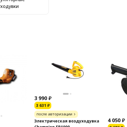
уходувки
3 990
₽
3 631
₽
после авторизации
4 050
₽
Электрическая воздуходувка
Champion EB1000