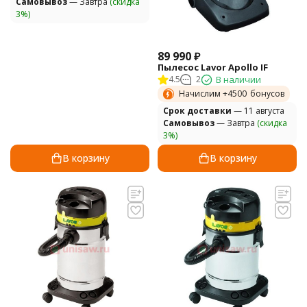
Самовывоз
— Завтра
(скидка
3%)
89 990
₽
Пылесос Lavor Apollo IF
4.5
2
В наличии
Начислим +
4500
бонусов
Cрок доставки
— 11 августа
Самовывоз
— Завтра
(скидка
3%)
В корзину
В корзину