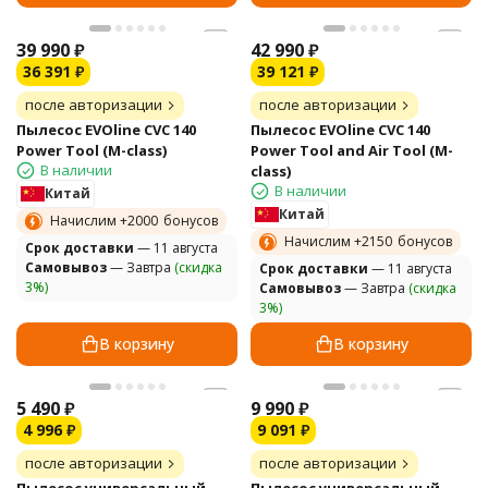
39 990
₽
42 990
₽
36 391
₽
39 121
₽
после авторизации
после авторизации
Пылесос EVOline CVC 140
Пылесос EVOline CVC 140
Power Tool (M-class)
Power Tool and Air Tool (M-
В наличии
class)
В наличии
Китай
Китай
Начислим +
2000
бонусов
Начислим +
2150
бонусов
Cрок доставки
— 11 августа
Самовывоз
— Завтра
(скидка
Cрок доставки
— 11 августа
3%)
Самовывоз
— Завтра
(скидка
3%)
В корзину
В корзину
5 490
₽
9 990
₽
4 996
₽
9 091
₽
после авторизации
после авторизации