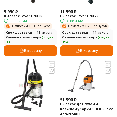
9 990
₽
11 990
₽
Пылесос Lavor GNX32
Пылесос Lavor GNX22
В наличии
В наличии
Начислим +
500
бонусов
Начислим +
600
бонусов
Cрок доставки
— 11 августа
Cрок доставки
— 11 августа
Самовывоз
— Завтра
(скидка
Самовывоз
— Завтра
(скидка
3%)
3%)
В корзину
В корзину
51 990
₽
Пылесос для сухой и
влажной уборки STIHL SE 122
47740124400