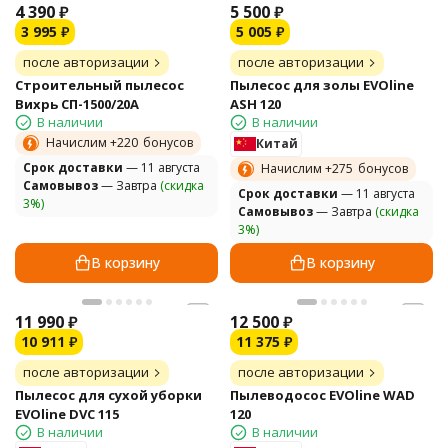
4 390
₽
5 500
₽
3 995
₽
5 005
₽
после авторизации
после авторизации
Строительный пылесос
Пылесос для золы EVOline
Вихрь СП-1500/20А
ASH 120
В наличии
В наличии
Начислим +
220
бонусов
Китай
Cрок доставки
— 11 августа
Начислим +
275
бонусов
Самовывоз
— Завтра
(скидка
Cрок доставки
— 11 августа
3%)
Самовывоз
— Завтра
(скидка
3%)
В корзину
В корзину
11 990
₽
12 500
₽
10 911
₽
11 375
₽
после авторизации
после авторизации
Пылесос для сухой уборки
Пылеводосос EVOline WAD
EVOline DVC 115
120
В наличии
В наличии