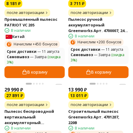
8 181
₽
3 711
₽
после авторизации
после авторизации
Промышленный пылесос
Пылесос ручной
PATRIOT VC 205
аккумуляторный
В наличии
Greenworks Арт. 4700007, 24V,
В наличии
без АКБ и ЗУ
Китай
Начислим +
200
бонусов
Начислим +
450
бонусов
Cрок доставки
— 11 августа
Cрок доставки
— 11 августа
Самовывоз
— Завтра
(скидка
Самовывоз
— Завтра
(скидка
3%)
3%)
В корзину
В корзину
29 990
₽
13 990
₽
27 891
₽
13 011
₽
после авторизации
после авторизации
Пылесос беспроводной
Строительный пылесос
вертикальный
Greenworks Арт. 4701207,
аккумуляторный
220В
В наличии
В наличии
Greenworks Арт. 4700607UB,