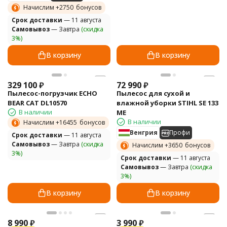
Начислим +
2750
бонусов
Cрок доставки
— 11 августа
Самовывоз
— Завтра
(скидка
3%)
В корзину
В корзину
329 100
₽
72 990
₽
Пылесос-погрузчик ECHO
Пылесос для сухой и
BEAR CAT DL10570
влажной уборки STIHL SE 133
В наличии
ME
В наличии
Начислим +
16455
бонусов
Венгрия
Профи
Cрок доставки
— 11 августа
Самовывоз
— Завтра
(скидка
Начислим +
3650
бонусов
3%)
Cрок доставки
— 11 августа
Самовывоз
— Завтра
(скидка
3%)
В корзину
В корзину
8 990
₽
3 990
₽