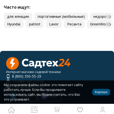
Часто ищут:
для женщин
портативные (мобильные)
недорого
Hyundai
patriot
Lavor
Ресанта
GreenWorks
Интернет-магазин садовой техники
8 (800) 350-55-29
+7 (495) 055-17-24
Мы сохраняем файлы cookie: это помогает сайту
order@sadteh24.ru
работать лучше. Если Вы продолжите
Хорошо
использовать сайт, мы будем считать, что Вас
Telegram
MAX
это устраивает.
Мы в соцсетях