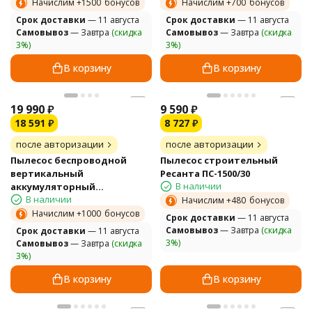
24V, с 1хАКБ 4 Ач и ЗУ
Начислим +
1500
бонусов
Начислим +
700
бонусов
Cрок доставки
— 11 августа
Cрок доставки
— 11 августа
Самовывоз
— Завтра
(скидка
Самовывоз
— Завтра
(скидка
3%)
3%)
В корзину
В корзину
19 990
₽
9 590
₽
18 591
₽
8 727
₽
после авторизации
после авторизации
Пылесос беспроводной
Пылесос строительный
вертикальный
Ресанта ПС-1500/30
В наличии
аккумуляторный
В наличии
Greenworks Арт. 4701407UB,
Начислим +
480
бонусов
24V, с 1хАКБ 4 Ач и ЗУ
Начислим +
1000
бонусов
Cрок доставки
— 11 августа
Самовывоз
— Завтра
(скидка
Cрок доставки
— 11 августа
3%)
Самовывоз
— Завтра
(скидка
3%)
В корзину
В корзину