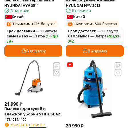
Пылесос универсальный
Пылесос универсальный
HYUNDAI HYV 2511
HYUNDAI HYV 3013
В наличии
В наличии
Китай
Китай
Начислим +
275
бонусов
Начислим +
500
бонусов
Cрок доставки
— 11 августа
Cрок доставки
— 11 августа
Самовывоз
— Завтра
(скидка
Самовывоз
— Завтра
(скидка
3%)
3%)
В корзину
В корзину
21 990
₽
Пылесос для сухой и
влажной уборки STIHL SE 62
47840124400
Уточнить наличие
29 990
₽