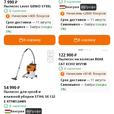
7 990
₽
В наличии
Пылесос Lavor GENIO STEEL
Венгрия
Профи
В наличии
Начислим +
2600
бонусов
Начислим +
400
бонусов
Cрок доставки
— 11 августа
Cрок доставки
— 11 августа
Самовывоз
— Завтра
(скидка
Самовывоз
— Завтра
(скидка
3%)
3%)
В корзину
В корзину
122 900
₽
Пылесос на колесах BEAR
CAT ECHO WV190
В наличии
Начислим +
6145
бонусов
Cрок доставки
— 11 августа
Самовывоз
— Завтра
(скидка
54 990
₽
3%)
Пылесос для сухой и
влажной уборки STIHL SE 122
E 47740124405
В наличии
Венгрия
Профи