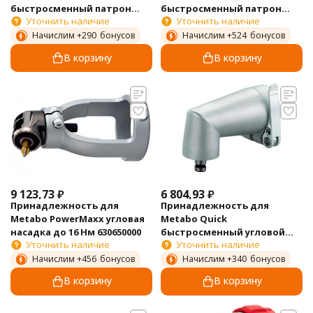
быстросменный патрон
быстросменный патрон
Уточнить наличие
Уточнить наличие
Futuro Plus H1 R+L 1-10мм
Futuro Plus S1 M 1,5-13мм
627259000
627240000
Начислим +
290
бонусов
Начислим +
524
бонусов
В корзину
В корзину
9 123,73
₽
6 804,93
₽
Принадлежность для
Принадлежность для
Metabo PowerMaxx угловая
Metabo Quick
насадка до 16 Нм 630650000
быстросменный угловой
Уточнить наличие
Уточнить наличие
переходник для LTX до 110
Нм 627242000
Начислим +
456
бонусов
Начислим +
340
бонусов
В корзину
В корзину