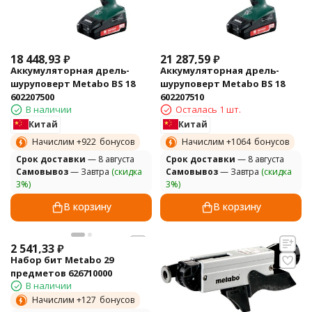
18 448,93
₽
21 287,59
₽
Аккумуляторная дрель-
Аккумуляторная дрель-
шуруповерт Metabo BS 18
шуруповерт Metabo BS 18
602207500
602207510
В наличии
Осталась 1 шт.
Китай
Китай
Начислим +
922
бонусов
Начислим +
1064
бонусов
Cрок доставки
— 8 августа
Cрок доставки
— 8 августа
Самовывоз
— Завтра
(скидка
Самовывоз
— Завтра
(скидка
3%)
3%)
В корзину
В корзину
2 541,33
₽
Набор бит Metabo 29
предметов 626710000
В наличии
Начислим +
127
бонусов