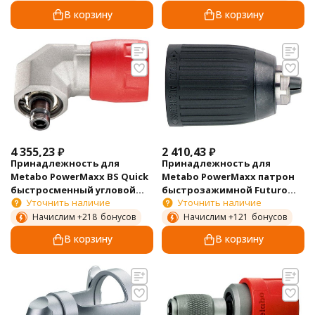
В корзину
В корзину
4 355,23
₽
2 410,43
₽
Принадлежность для
Принадлежность для
Metabo PowerMaxx BS Quick
Metabo PowerMaxx патрон
быстросменный угловой
быстрозажимной Futuro
Уточнить наличие
Уточнить наличие
переходник до 28 Нм
Plus H1 R+L 1-10мм 1/2"
627261000
636219000
Начислим +
218
бонусов
Начислим +
121
бонусов
В корзину
В корзину