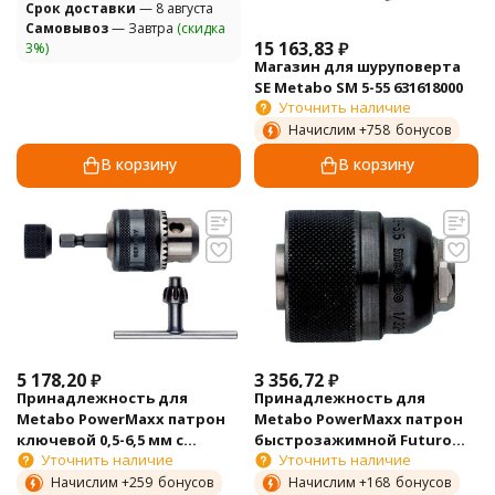
Cрок доставки
— 8 августа
Самовывоз
— Завтра
(скидка
15 163,83
₽
3%)
Магазин для шуруповерта
SE Metabo SM 5-55 631618000
Уточнить наличие
Начислим +
758
бонусов
В корзину
В корзину
5 178,20
₽
3 356,72
₽
Принадлежность для
Принадлежность для
Metabo PowerMaxx патрон
Metabo PowerMaxx патрон
ключевой 0,5-6,5 мм с
быстрозажимной Futuro
Уточнить наличие
Уточнить наличие
хвостовиком 1/4" 635100000
Plus H1 M 0,8-6,5мм 1/2"
636623000
Начислим +
259
бонусов
Начислим +
168
бонусов