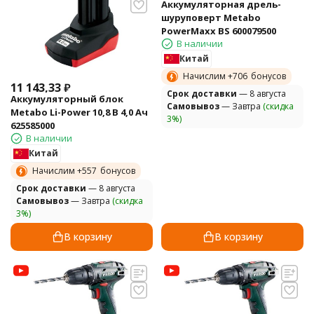
Аккумуляторная дрель-
шуруповерт Metabo
PowerMaxx BS 600079500
В наличии
Китай
Начислим +
706
бонусов
11 143,33
₽
Cрок доставки
— 8 августа
Аккумуляторный блок
Самовывоз
— Завтра
(скидка
Metabo Li-Power 10,8 В 4,0 Ач
3%)
625585000
В наличии
Китай
Начислим +
557
бонусов
Cрок доставки
— 8 августа
Самовывоз
— Завтра
(скидка
3%)
В корзину
В корзину