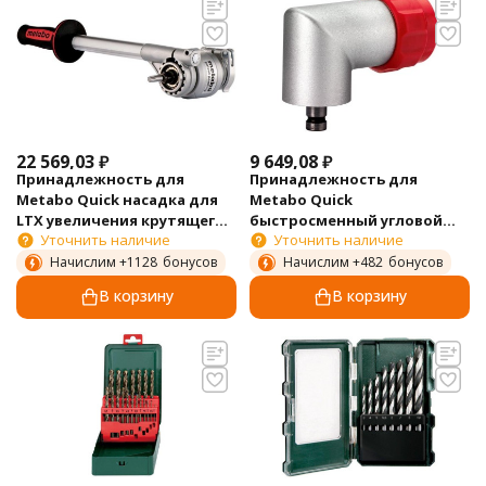
22 569,03
₽
9 649,08
₽
Принадлежность для
Принадлежность для
Metabo Quick насадка для
Metabo Quick
LTX увеличения крутящего
быстросменный угловой
Уточнить наличие
Уточнить наличие
момента PowerX3 627256000
переходник до 100 Нм
627077000
Начислим +
1128
бонусов
Начислим +
482
бонусов
В корзину
В корзину