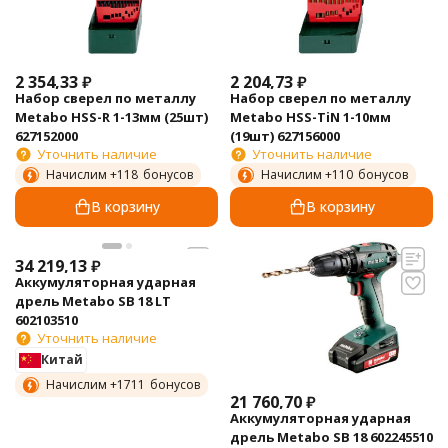
2 354,33
₽
2 204,73
₽
Набор сверел по металлу
Набор сверел по металлу
Metabo HSS-R 1-13мм (25шт)
Metabo HSS-TiN 1-10мм
627152000
(19шт) 627156000
Уточнить наличие
Уточнить наличие
Начислим +
118
бонусов
Начислим +
110
бонусов
В корзину
В корзину
34 219,13
₽
Аккумуляторная ударная
дрель Metabo SB 18 LT
602103510
Уточнить наличие
Китай
Начислим +
1711
бонусов
21 760,70
₽
Аккумуляторная ударная
дрель Metabo SB 18 602245510