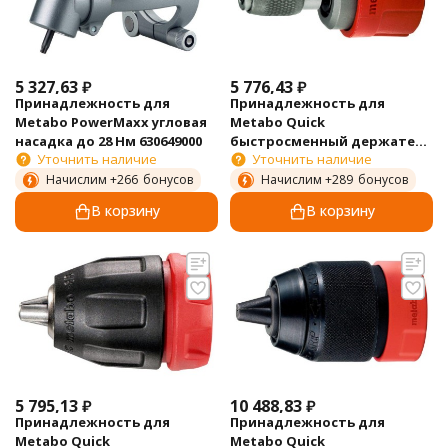
5 327,63
₽
5 776,43
₽
Принадлежность для
Принадлежность для
Metabo PowerMaxx угловая
Metabo Quick
насадка до 28 Нм 630649000
быстросменный держатель
Уточнить наличие
Уточнить наличие
бит 627241000
Начислим +
266
бонусов
Начислим +
289
бонусов
В корзину
В корзину
5 795,13
₽
10 488,83
₽
Принадлежность для
Принадлежность для
Metabo Quick
Metabo Quick