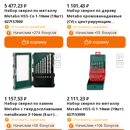
5 477,23
₽
1 101,43
₽
Набор сверел по металлу
Набор сверел по дереву
Metabo HSS-Co 1-10мм (19шт)
Metabo хромованадиевые
627157000
(CV) с центрирующим
Уточнить наличие
Уточнить наличие
острием 3-10мм (8 шт)
626705000
Начислим +
274
бонусов
Начислим +
55
бонусов
В корзину
В корзину
1 157,53
₽
2 111,23
₽
Набор сверел по камню
Набор сверел по металлу
Metabo с твердосплавными
Metabo HSS-G 1-10мм (19шт)
напайками 3-10мм (8 шт)
627153000
Уточнить наличие
Уточнить наличие
626706000
Начислим +
58
бонусов
Начислим +
106
бонусов