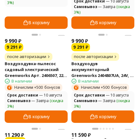
Cрок доставки
— 10 августа
3%)
Самовывоз
— Завтра
(скидка
3%)
В корзину
В корзину
9 990
₽
9 990
₽
9 291
₽
9 291
₽
после авторизации
после авторизации
Воздуходувка-пылесос
Воздуходув
садовый электрический
аккумуляторный
Greenworks Арт. 2406507, 220
Greenworks 2404807UA, 24V, с
В наличии
В наличии
В, 3000 Вт
АКБ 2 А*ч и ЗУ
Начислим +
500
бонусов
Начислим +
500
бонусов
Cрок доставки
— 10 августа
Cрок доставки
— 10 августа
Самовывоз
— Завтра
(скидка
Самовывоз
— Завтра
(скидка
3%)
3%)
В корзину
В корзину
11 290
₽
11 590
₽