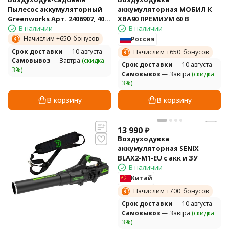
Пылесос аккумуляторный
аккумуляторная МОБИЛ К
Greenworks Арт. 2406907, 40V,
XBA90 ПРЕМИУМ 60 В
В наличии
В наличии
бесщеточный, без АКБ и ЗУ
Начислим +
650
бонусов
Россия
Cрок доставки
— 10 августа
Начислим +
650
бонусов
Самовывоз
— Завтра
(скидка
Cрок доставки
— 10 августа
3%)
Самовывоз
— Завтра
(скидка
3%)
В корзину
В корзину
13 990
₽
Воздуходувка
аккумуляторная SENIX
BLAX2-M1-EU с акк и ЗУ
В наличии
Китай
Начислим +
700
бонусов
Cрок доставки
— 10 августа
Самовывоз
— Завтра
(скидка
3%)