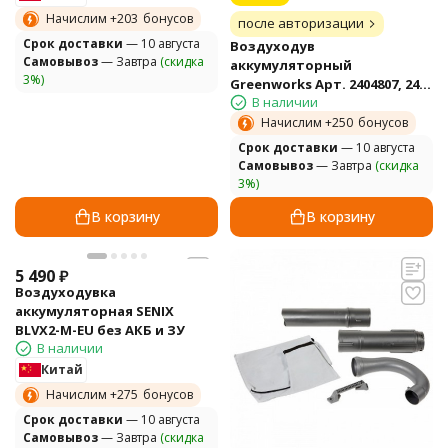
Начислим +
203
бонусов
после авторизации
Cрок доставки
— 10 августа
Воздуходув
Самовывоз
— Завтра
(скидка
аккумуляторный
3%)
Greenworks Арт. 2404807, 24V,
В наличии
без АКБ и ЗУ
Начислим +
250
бонусов
Cрок доставки
— 10 августа
Самовывоз
— Завтра
(скидка
3%)
В корзину
В корзину
5 490
₽
Воздуходувка
аккумуляторная SENIX
BLVX2-M-EU без АКБ и ЗУ
В наличии
Китай
Начислим +
275
бонусов
Cрок доставки
— 10 августа
Самовывоз
— Завтра
(скидка