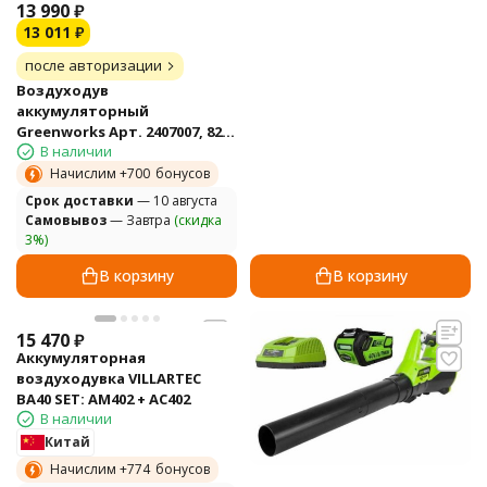
13 990
₽
13 011
₽
после авторизации
Воздуходув
аккумуляторный
Greenworks Арт. 2407007, 82V,
В наличии
бесщеточный, без АКБ и ЗУ
Начислим +
700
бонусов
Cрок доставки
— 10 августа
Самовывоз
— Завтра
(скидка
3%)
В корзину
В корзину
15 470
₽
Аккумуляторная
воздуходувка VILLARTEC
BA40 SET: AM402 + AC402
В наличии
Китай
Начислим +
774
бонусов