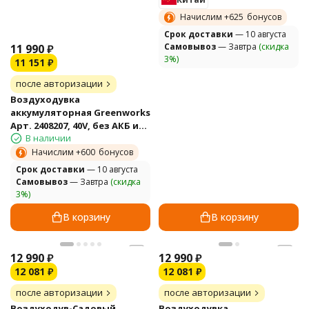
Начислим +
625
бонусов
Cрок доставки
— 10 августа
Самовывоз
— Завтра
(скидка
11 990
₽
3%)
11 151
₽
после авторизации
Воздуходувка
аккумуляторная Greenworks
Арт. 2408207, 40V, без АКБ и
В наличии
ЗУ
Начислим +
600
бонусов
Cрок доставки
— 10 августа
Самовывоз
— Завтра
(скидка
3%)
В корзину
В корзину
12 990
₽
12 990
₽
12 081
₽
12 081
₽
после авторизации
после авторизации
Воздуходув-Садовый
Воздуходувка