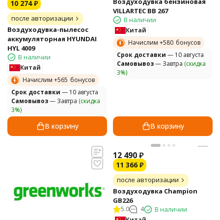
Воздуходувка бензиновая
10 274
₽
VILLARTEC BB 267
после авторизации
В наличии
Воздуходувка-пылесос
Китай
аккумуляторная HYUNDAI
Начислим +
580
бонусов
HYL 4009
Cрок доставки
— 10 августа
В наличии
Самовывоз
— Завтра
(скидка
Китай
3%)
Начислим +
565
бонусов
Cрок доставки
— 10 августа
Самовывоз
— Завтра
(скидка
3%)
В корзину
В корзину
12 490
₽
11 366
₽
после авторизации
Воздуходувка Champion
GB226
5.0
4
В наличии
Китай