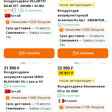
воздуходувка VILLARTEC
после авторизации
BA40 SET: AM408 + AC402
5.0
1
В наличии
Воздуходув
аккумуляторный
Китай
Greenworks Арт. 2405607UB,
Начислим +
1229
бонусов
В наличии
60V, бесщеточный, c 1хАКБ 4
Cрок доставки
— 10 августа
Ач. и ЗУ
Начислим +
1350
бонусов
Самовывоз
— Завтра
(скидка
Cрок доставки
— 10 августа
3%)
Самовывоз
— Завтра
(скидка
3%)
В корзину
В корзину
31 990
₽
33 990
₽
Воздуходувка
30 931
₽
аккумуляторная SENIX
после авторизации
BLAX6-M1-EU с акк и ЗУ
В наличии
Воздуходувка бензиновая
Efco SA 2500
Китай
В наличии
Начислим +
1600
бонусов
Италия
Cрок доставки
— 10 августа
Начислим +
1700
бонусов
Самовывоз
— Завтра
(скидка