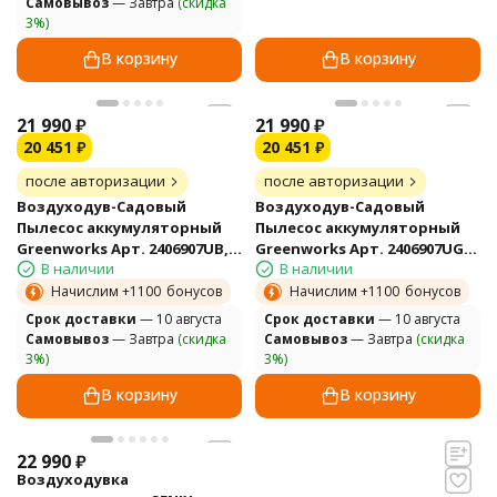
Самовывоз
— Завтра
(скидка
3%)
В корзину
В корзину
21 990
₽
21 990
₽
20 451
₽
20 451
₽
после авторизации
после авторизации
Воздуходув-Садовый
Воздуходув-Садовый
Пылесос аккумуляторный
Пылесос аккумуляторный
Greenworks Арт. 2406907UB,
Greenworks Арт. 2406907UG,
В наличии
В наличии
40V, бесщеточный, c 1хАКБ
40V, бесщеточный, c 1хАКБ
4Ач и ЗУ
5Ач и ЗУ
Начислим +
1100
бонусов
Начислим +
1100
бонусов
Cрок доставки
— 10 августа
Cрок доставки
— 10 августа
Самовывоз
— Завтра
(скидка
Самовывоз
— Завтра
(скидка
3%)
3%)
В корзину
В корзину
22 990
₽
Воздуходувка