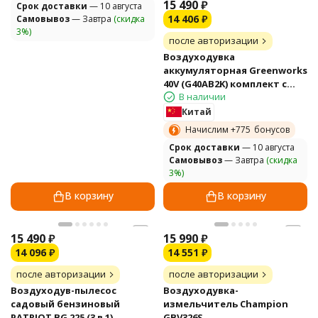
15 490
₽
Cрок доставки
— 10 августа
14 406
₽
Самовывоз
— Завтра
(скидка
3%)
после авторизации
Воздуходувка
аккумуляторная Greenworks
40V (G40AB2K) комплект с
В наличии
АКБ и ЗУ
Китай
Начислим +
775
бонусов
Cрок доставки
— 10 августа
Самовывоз
— Завтра
(скидка
3%)
В корзину
В корзину
15 490
₽
15 990
₽
14 096
₽
14 551
₽
после авторизации
после авторизации
Воздуходув-пылесос
Воздуходувка-
садовый бензиновый
измельчитель Champion
PATRIOT BG 225 (3 в 1)
GBV326S