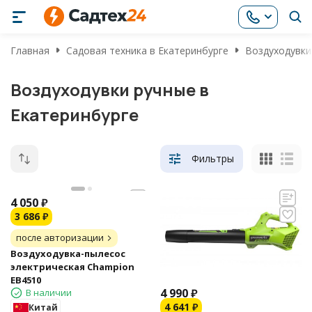
Главная
Садовая техника в Екатеринбурге
Воздуходувки
Воздуходувки ручные в
Екатеринбурге
Фильтры
4 050
₽
3 686
₽
после авторизации
Воздуходувка-пылесос
электрическая Champion
EB4510
4 990
₽
В наличии
4 641
₽
Китай