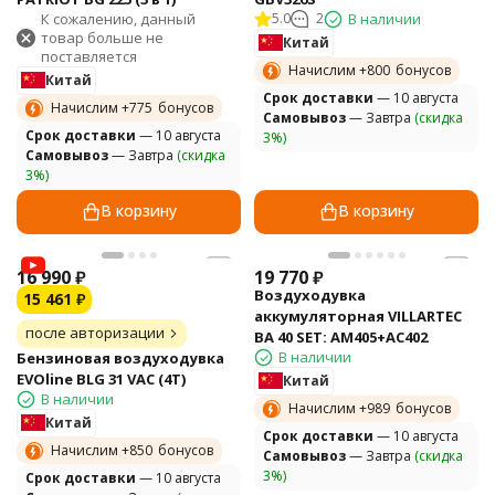
К сожалению, данный
5.0
2
В наличии
товар больше не
Китай
поставляется
Начислим +
800
бонусов
Китай
Cрок доставки
— 10 августа
Начислим +
775
бонусов
Самовывоз
— Завтра
(скидка
Cрок доставки
— 10 августа
3%)
Самовывоз
— Завтра
(скидка
3%)
В корзину
В корзину
16 990
₽
19 770
₽
Воздуходувка
15 461
₽
аккумуляторная VILLARTEC
после авторизации
BA 40 SET: AM405+AC402
В наличии
Бензиновая воздуходувка
EVOline BLG 31 VAC (4T)
Китай
В наличии
Начислим +
989
бонусов
Китай
Cрок доставки
— 10 августа
Начислим +
850
бонусов
Самовывоз
— Завтра
(скидка
3%)
Cрок доставки
— 10 августа