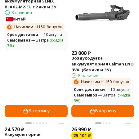
аккумуляторная SENIX
BLAX2-M2-EU с 2 акк и ЗУ
В наличии
Китай
Начислим +
1150
бонусов
Cрок доставки
— 10 августа
Самовывоз
— Завтра
(скидка
3%)
23 000
₽
Воздуходувка
аккумуляторная Caiman ENO
BVXi (без акк и ЗУ)
В наличии
Начислим +
1150
бонусов
Cрок доставки
— 10 августа
Самовывоз
— Завтра
(скидка
3%)
В корзину
В корзину
24 570
₽
26 990
₽
Аккумуляторная
25 101
₽