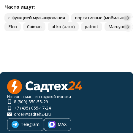
Часто ищут:
с функцией мульчирования
портативные (мобильные)
Efco
Caiman
al-ko (алко)
patriot
Maruyama
Интернет-магазин садовой техники
8 (800) 350-55-29
+7 (495) 055-17-24
order@sadteh24.ru
Telegram
MAX