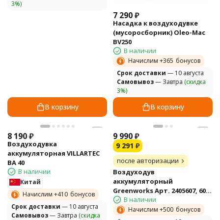
3%)
7 290
₽
Насадка к воздуходувке
(мусоросборник) Oleo-Mac
BV250
В наличии
Начислим +
365
бонусов
Cрок доставки
— 10 августа
Самовывоз
— Завтра
(скидка
3%)
В корзину
В корзину
8 190
₽
9 990
₽
Воздуходувка
9 291
₽
аккумуляторная VILLARTEC
после авторизации
BA 40
В наличии
Воздуходув
аккумуляторный
Китай
Greenworks Арт. 2405607, 60V,
Начислим +
410
бонусов
В наличии
бесщеточный, без АКБ и ЗУ
Cрок доставки
— 10 августа
Начислим +
500
бонусов
Самовывоз
— Завтра
(скидка