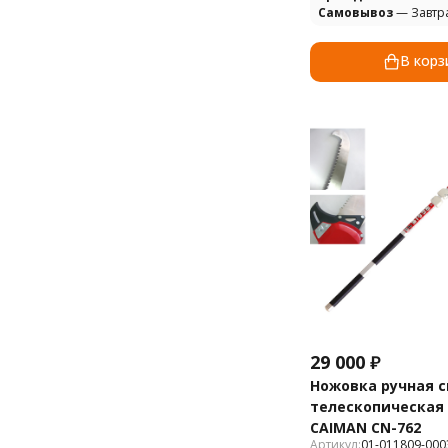
Самовывоз
— Завтр
В корз
29 000
₽
Ножовка ручная 
телескопическая 
CAIMAN СN-762
Артикул:
01-011809-000