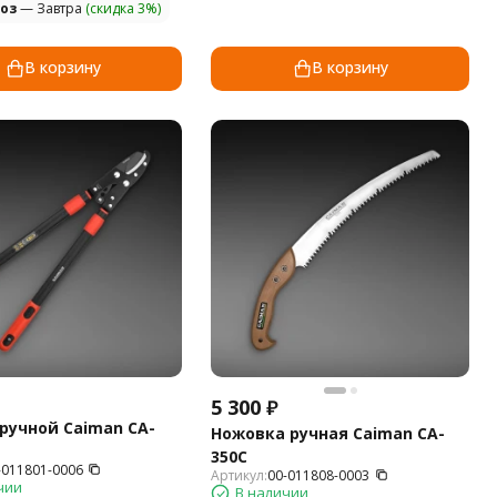
оз
— Завтра
(скидка 3%)
В корзину
В корзину
5 300
₽
ручной Caiman CA-
Ножовка ручная Caiman CA-
350C
-011801-0006
Артикул:
00-011808-0003
чии
В наличии