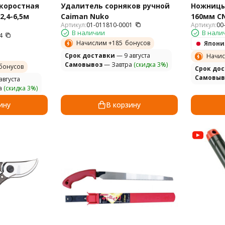
скоростная
Удалитель сорняков ручной
Ножницы
2,4-6,5м
Caiman Nuko
160мм CN
Артикул:
01-011810-0001
Артикул:
00
В наличии
В нали
4
Начислим +
185
бонусов
Япони
Cрок доставки
— 9 августа
Начис
Самовывоз
— Завтра
(скидка 3%)
бонусов
Cрок до
Самовыв
августа
а
(скидка 3%)
ину
В корзину