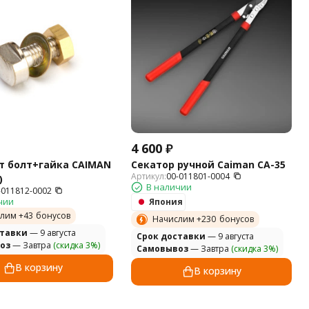
4 600
₽
т болт+гайка CAIMAN
Секатор ручной Caiman CA-35
Артикул:
00-011801-0004
)
В наличии
-011812-0002
чии
Япония
лим +
43
бонусов
Начислим +
230
бонусов
ставки
— 9 августа
Cрок доставки
— 9 августа
оз
— Завтра
(скидка 3%)
Самовывоз
— Завтра
(скидка 3%)
В корзину
В корзину