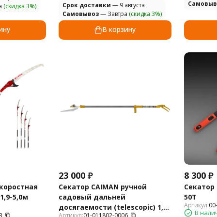
Самовыв
Cрок доставки
— 9 августа
а
(скидка 3%)
Самовывоз
— Завтра
(скидка 3%)
ину
В корзину
23 000
₽
8 300
₽
скоростная
Секатор CAIMAN ручной
Секатор 
1,9-5,0м
садовый дальней
50T
Артикул:
00
досягаемости (telescopic) 1,9-
В нали
3
Артикул:
01-011802-0006