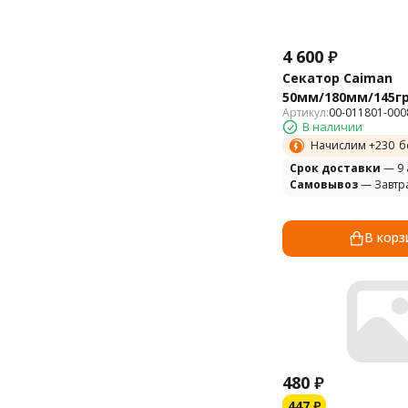
4 600
₽
Секатор Caiman
50мм/180мм/145гр
Артикул:
00-011801-000
В наличии
Начислим +
230
б
Cрок доставки
— 9 
Самовывоз
— Завтр
В корз
480
₽
447
₽