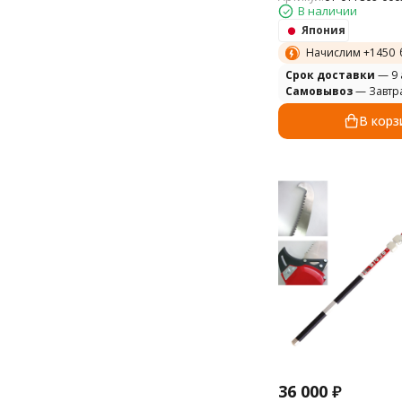
В наличии
Япония
Начислим +
1450
Cрок доставки
— 9 
Самовывоз
— Завтр
В корз
36 000
₽