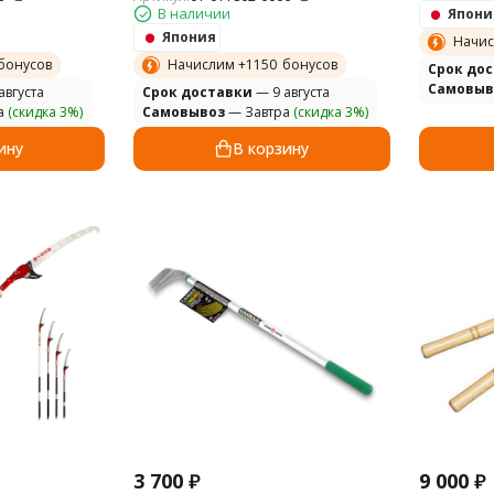
3,3м СN-129
В наличии
Япони
Япония
Начис
бонусов
Начислим +
1150
бонусов
Cрок до
Самовыв
августа
Cрок доставки
— 9 августа
а
(скидка 3%)
Самовывоз
— Завтра
(скидка 3%)
ину
В корзину
3 700
₽
9 000
₽