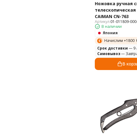
Ножовка ручная 
телескопическая 
CAIMAN СN-763
Артикул:
01-011809-000
В наличии
Япония
Начислим +
1800
Cрок доставки
— 9 
Самовывоз
— Завтр
В корз