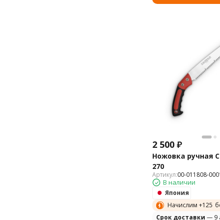
2 500
₽
Ножовка ручная C
270
Артикул:
00-011808-000
В наличии
Япония
Начислим +
125
б
Cрок доставки
— 9 