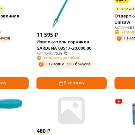
после ав
ровочная
Отвертк
Unisaw
Артикул:
B1
е
Уточни
11 595
₽
нусов
Начис
Извлекатель сорняков
GARDENA 03517-20.000.00
Артикул:
77539
Уточнить наличие
Начислим +
580
бонусов
ину
В корзину
480
₽