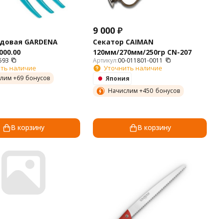
9 000
₽
адовая GARDENA
Секатор CAIMAN
000.00
120мм/270мм/250гр СN-207
593
Артикул:
00-011801-0011
ть наличие
Уточнить наличие
лим +
69
бонусов
Япония
Начислим +
450
бонусов
В корзину
В корзину