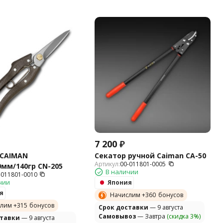
7 200
₽
 CAIMAN
Секатор ручной Caiman CA-50
Артикул:
00-011801-0005
мм/140гр СN-205
В наличии
-011801-0010
чии
Япония
я
Начислим +
360
бонусов
лим +
315
бонусов
Cрок доставки
— 9 августа
Самовывоз
— Завтра
(скидка 3%)
ставки
— 9 августа