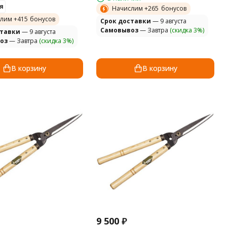
я
Начислим +
265
бонусов
лим +
415
бонусов
Cрок доставки
— 9 августа
Самовывоз
— Завтра
(скидка 3%)
ставки
— 9 августа
оз
— Завтра
(скидка 3%)
В корзину
В корзину
9 500
₽