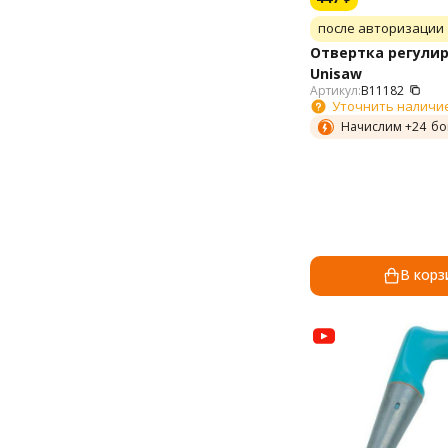
после авторизации
Отвертка регули
Unisaw
Артикул:
B11182
Уточнить наличи
Начислим +
24
бо
В корз