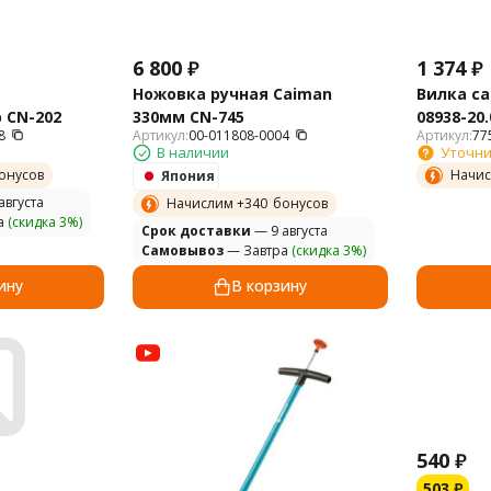
6 800
₽
1 374
₽
Ножовка ручная Caiman
Вилка с
 СN-202
330мм СN-745
08938-20.
8
Артикул:
00-011808-0004
Артикул:
77
В наличии
Уточни
онусов
Начис
Япония
августа
Начислим +
340
бонусов
а
(скидка 3%)
Cрок доставки
— 9 августа
Самовывоз
— Завтра
(скидка 3%)
ину
В корзину
540
₽
503
₽