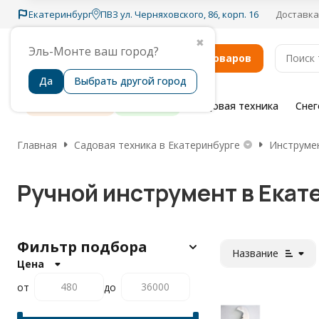
Екатеринбург
ПВЗ ул. Черняховского, 86, корп. 16
Доставка
✖
Эль-Монте ваш город?
Каталог товаров
Да
Выбрать другой город
Распродажа
Бренды
Садовая техника
Сне
Главная
Садовая техника в Екатеринбурге
Инструмен
Ручной инструмент в Екат
Фильтр подбора
Название
Цена
от
до