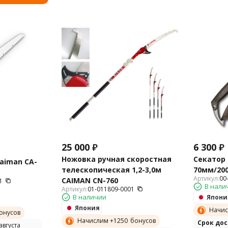
25 000
₽
6 300
₽
Ножовка ручная скоростная
Секатор
aiman CA-
телескопическая 1,2-3,0м
70мм/200
Артикул:
00
CAIMAN СN-760
1
В нали
Артикул:
01-011809-0001
В наличии
Япони
Япония
Начис
онусов
Начислим +
1250
бонусов
Cрок до
августа