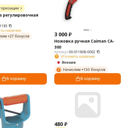
торизации
а регулировочная
1185
ть наличие
3 000
₽
лим +
27
бонусов
Ножовка ручная Caiman CA-
300
Артикул:
00-011808-0002
Уточнить наличие
Япония
Начислим +
150
бонусов
В корзину
В корзину
480
₽