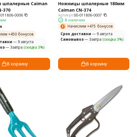
 шпалерные Caiman
Ножницы шпалерные 180мм
-370
Caiman CN-374
-011806-0006
Артикул:
00-011806-0007
чии
В наличии
Начислим +
475
бонусов
я
Cрок доставки
— 9 августа
лим +
450
бонусов
Самовывоз
— Завтра
(скидка 3%)
ставки
— 9 августа
оз
— Завтра
(скидка 3%)
В корзину
В корзину