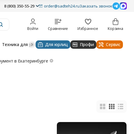
8 (800) 350-55-29
order@sadteh24.ru
Заказать звонок
Войти
Сравнение
Избранное
Корзина
Техника для уборки
Для юрлиц
Строительная техника
Профи
Водоснабже
Сервис
румент в Екатеринбурге