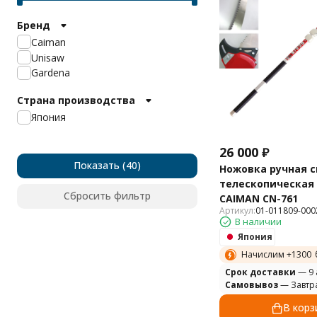
Бренд
Caiman
Unisaw
Gardena
Страна производства
Япония
26 000
₽
Показать
Ножовка ручная 
телескопическая 
Сбросить фильтр
CAIMAN СN-761
Артикул:
01-011809-000
В наличии
Япония
Начислим +
1300
Cрок доставки
— 9 
Самовывоз
— Завтр
В корз