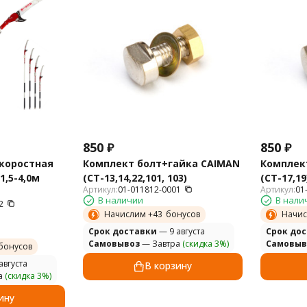
850
₽
850
₽
скоростная
Комплект болт+гайка CAIMAN
Комплек
1,5-4,0м
(CT-13,14,22,101, 103)
(CT-17,19
Артикул:
01-011812-0001
Артикул:
01
В наличии
В нали
2
Начислим +
43
бонусов
Начис
Cрок доставки
— 9 августа
Cрок до
Самовывоз
— Завтра
(скидка 3%)
Самовыв
бонусов
августа
В корзину
а
(скидка 3%)
ину