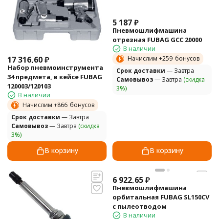
5 187
₽
Пневмошлифмашина
отрезная FUBAG GСC 20000
В наличии
17 316,60
₽
Начислим +
259
бонусов
Набор пневмоинструмента
Cрок доставки
— Завтра
34 предмета, в кейсе FUBAG
Самовывоз
— Завтра
(скидка
120003/120103
3%)
В наличии
Начислим +
866
бонусов
Cрок доставки
— Завтра
Самовывоз
— Завтра
(скидка
3%)
В корзину
В корзину
6 922,65
₽
Пневмошлифмашина
орбитальная FUBAG SL150CV
с пылеотводом
В наличии