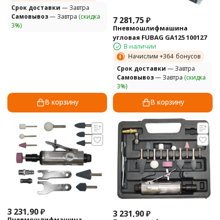
Cрок доставки
— Завтра
Самовывоз
— Завтра
(скидка
7 281,75
₽
3%)
Пневмошлифмашина
угловая FUBAG GA125 100127
В наличии
Начислим +
364
бонусов
Cрок доставки
— Завтра
Самовывоз
— Завтра
(скидка
3%)
В корзину
В корзину
3 231,90
₽
3 231,90
₽
Пневмошлифмашина