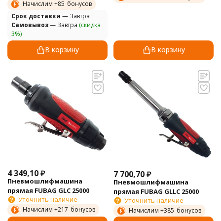
Начислим +
85
бонусов
Cрок доставки
— Завтра
Самовывоз
— Завтра
(скидка
3%)
В корзину
В корзину
4 349,10
₽
7 700,70
₽
Пневмошлифмашина
Пневмошлифмашина
прямая FUBAG GLC 25000
прямая FUBAG GLLC 25000
Уточнить наличие
Уточнить наличие
Начислим +
217
бонусов
Начислим +
385
бонусов