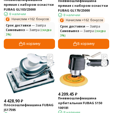
Пневмошлифмашина
прямая с набором оснастки
прямая с набором оснастки
FUBAG GL103/25000
FUBAG GL170/25000
В наличии
В наличии
Начислим +
162
бонусов
Начислим +
162
бонусов
Cрок доставки
— Завтра
Cрок доставки
— Завтра
Самовывоз
— Завтра
(скидка
Самовывоз
— Завтра
(скидка
3%)
3%)
В корзину
В корзину
4 209,45
₽
Пневмошлифмашина
4 428,90
₽
орбитальная FUBAG S150
Плоскошлифмашина FUBAG
100181
JS17595
В наличии