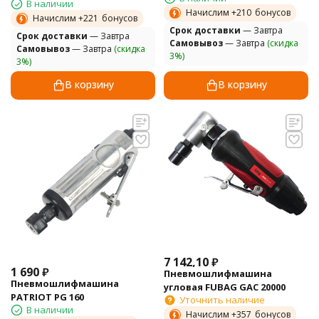
В наличии
Начислим +
210
бонусов
Начислим +
221
бонусов
Cрок доставки
— Завтра
Cрок доставки
— Завтра
Самовывоз
— Завтра
(скидка
Самовывоз
— Завтра
(скидка
3%)
3%)
В корзину
В корзину
7 142,10
₽
1 690
₽
Пневмошлифмашина
Пневмошлифмашина
угловая FUBAG GAC 20000
PATRIOT PG 160
Уточнить наличие
В наличии
Начислим +
357
бонусов