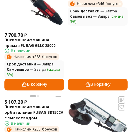
Начислим +
346
бонусов
Cрок доставки
— Завтра
Самовывоз
— Завтра
(скидка
3%)
7 700,70
₽
Пневмошлифмашина
прямая FUBAG GLLC 25000
В наличии
Начислим +
385
бонусов
Cрок доставки
— Завтра
Самовывоз
— Завтра
(скидка
3%)
В корзину
В корзину
5 107,20
₽
Пневмошлифмашина
орбитальная FUBAG SR150CV
с пылеотводом
В наличии
Начислим +
255
бонусов