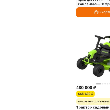
Самовывоз
— Завтр
В корз
480 000
₽
446 400
₽
после авторизации
Трактор садовый