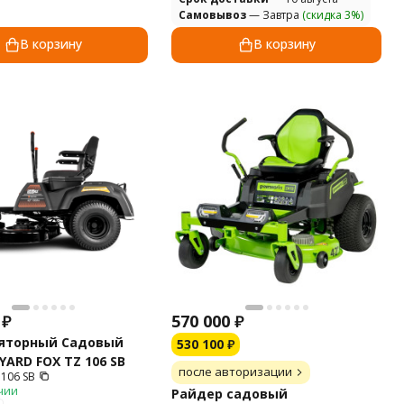
Самовывоз
— Завтра
(скидка 3%)
В корзину
В корзину
₽
570 000
₽
яторный Садовый
530 100
₽
YARD FOX TZ 106 SB
после авторизации
 106 SB
чии
Райдер садовый