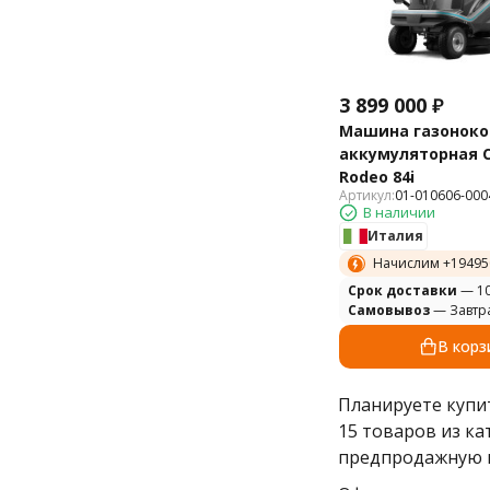
3 899 000
₽
Машина газоноко
аккумуляторная 
Rodeo 84i
Артикул:
01-010606-000
В наличии
Италия
Начислим +
19495
Cрок доставки
— 10
Самовывоз
— Завтр
В корз
Планируете куп
15 товаров из к
предпродажную п