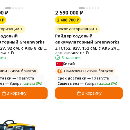
00
₽
2 590 000
₽
0
₽
2 408 700
₽
торизации
после авторизации
садовый
Райдер садовый
яторный Greenworks
аккумуляторный Greenworks
2V, 92 см, с АКБ 8 кВ с
ZTC152, 82V, 152 см, с АКБ 24 с
05407
Артикул:
7405107
 радиусом разворота
нулевым радиусом разворота
чии
В наличии
Китай
лим +
74950
бонусов
Начислим +
129500
бонусов
ставки
— 10 августа
Cрок доставки
— 10 августа
оз
— Завтра
(скидка 3%)
Самовывоз
— Завтра
(скидка 3%)
В корзину
В корзину