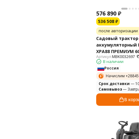
576 890
₽
536 508
₽
после авторизации
Садовый трактор
аккумуляторный
XPA88 ПРЕМИУМ 6
Артикул:
MBK0032697
В наличии
Россия
Начислим +
28845
Cрок доставки
— 10
Самовывоз
— Завтр
В корз