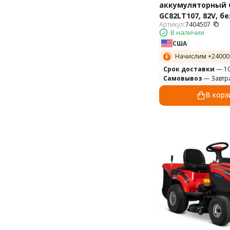
аккумуляторный 
GC82LT107, 82V, бе
Артикул:
7404507
В наличии
США
Начислим +
24000
Cрок доставки
— 10
Самовывоз
— Завтр
В корз