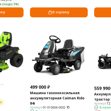
а
(скидка 3%)
ину
В корзину
499 000
₽
559 990
Машина газонокосильная
Аккумул
аккумуляторная Caiman Rido
трактор 
84i
Артикул:
TZ
В нали
Артикул:
01-010606-0002