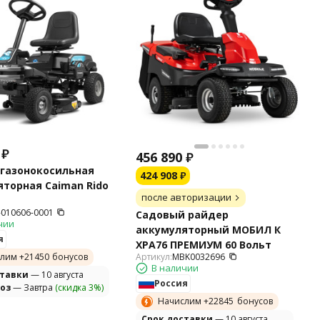
₽
456 890
₽
газонокосильная
424 908
₽
торная Caiman Rido
после авторизации
-010606-0001
Садовый райдер
чии
аккумуляторный МОБИЛ К
я
XPA76 ПРЕМИУМ 60 Вольт
лим +
21450
бонусов
Артикул:
MBK0032696
В наличии
ставки
— 10 августа
Россия
оз
— Завтра
(скидка 3%)
Начислим +
22845
бонусов
Cрок доставки
— 10 августа