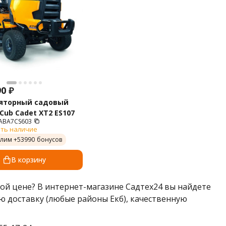
90
₽
яторный садовый
Cub Cadet XT2 ES107
ABA7CS603
ть наличие
лим +
53990
бонусов
В корзину
ой цене? В интернет-магазине Садтех24 вы найдете
ю доставку (любые районы Екб), качественную