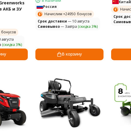
В наличии
Китай
Greenworks
Россия
з АКБ и ЗУ
Начис
Начислим +
24950
бонусов
Cрок до
Cрок доставки
— 10 августа
Самовыв
Самовывоз
— Завтра
(скидка 3%)
бонусов
 августа
а
(скидка 3%)
ину
В корзину