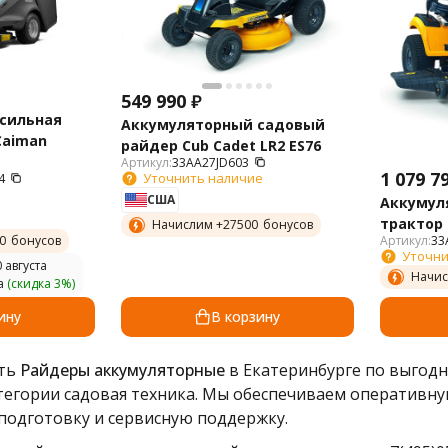
549 990
₽
сильная
Аккумуляторный садовый
Caiman
райдер Cub Cadet LR2 ES76
Артикул:
33AA27JD603
1 079 7
Уточнить наличие
4
США
Аккумул
трактор 
Начислим +
27500
бонусов
Артикул:
33
0
бонусов
Уточни
 августа
Начис
а
(скидка 3%)
ину
В корзину
ить
Райдеры аккумуляторные
в Екатеринбурге по выгодн
атегории садовая техника. Мы обеспечиваем оперативну
одготовку и сервисную поддержку.