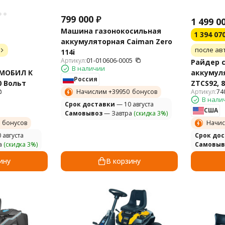
799 000
₽
1 499 0
Машина газонокосильная
1 394 07
аккумуляторная Caiman Zero
после ав
114i
Артикул:
01-010606-0005
Райдер 
В наличии
 МОБИЛ К
аккумул
Россия
0 Вольт
ZTCS92, 8
Начислим +
39950
бонусов
Артикул:
74
нулевым
В нали
Cрок доставки
— 10 августа
США
Самовывоз
— Завтра
(скидка 3%)
бонусов
Начис
 августа
Cрок до
а
(скидка 3%)
Самовыв
ину
В корзину