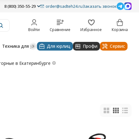
8 (800) 350-55-29
order@sadteh24.ru
Заказать звонок
Войти
Сравнение
Избранное
Корзина
Техника для уборки
Для юрлиц
Строительная техника
Профи
Водоснабже
Сервис
торные в Екатеринбурге