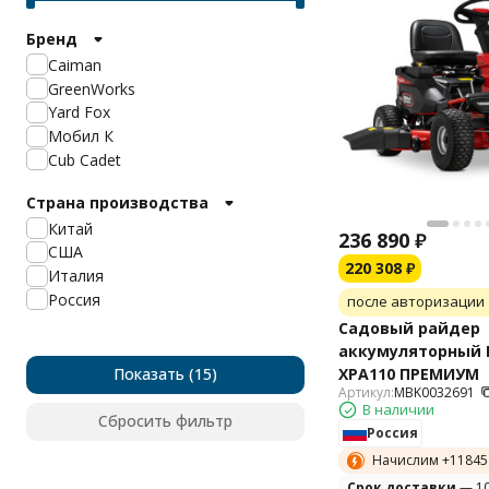
Бренд
Caiman
GreenWorks
Yard Fox
Мобил К
Cub Cadet
Страна производства
Китай
236 890
₽
США
220 308
₽
Италия
Россия
после авторизации
Садовый райдер
аккумуляторный
Показать
XPA110 ПРЕМИУМ
Артикул:
MBK0032691
В наличии
Сбросить фильтр
Россия
Начислим +
11845
Cрок доставки
— 10