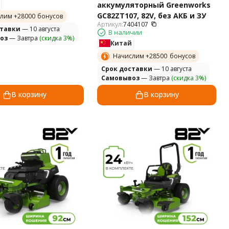
аккумуляторный Greenworks
GC82ZT107, 82V, без АКБ и ЗУ
лим +
28000
бонусов
Артикул:
7404107
ставки
— 10 августа
В наличии
оз
— Завтра
(скидка 3%)
Китай
Начислим +
28500
бонусов
Cрок доставки
— 10 августа
Самовывоз
— Завтра
(скидка 3%)
В корзину
В корзину