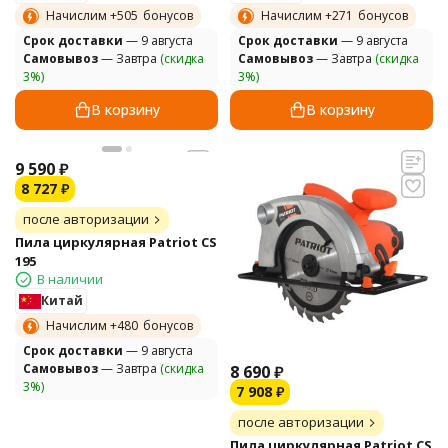
Начислим +
505
бонусов
Начислим +
271
бонусов
Cрок доставки
— 9 августа
Cрок доставки
— 9 августа
Самовывоз
— Завтра
(скидка
Самовывоз
— Завтра
(скидка
3%)
3%)
В корзину
В корзину
9 590
₽
8 727
₽
после авторизации
Пила циркулярная Patriot CS
195
В наличии
Китай
Начислим +
480
бонусов
Cрок доставки
— 9 августа
Самовывоз
— Завтра
(скидка
8 690
₽
3%)
7 908
₽
после авторизации
Пила циркулярная Patriot CS