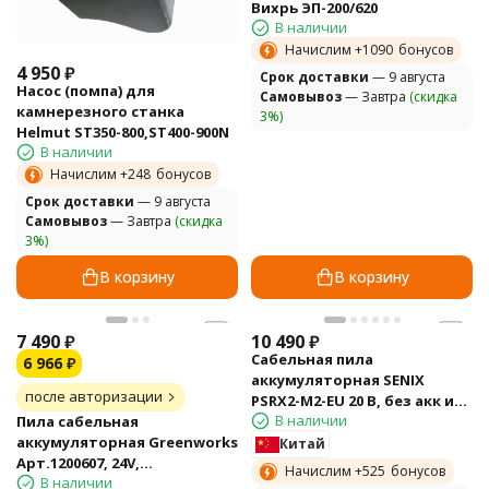
Вихрь ЭП-200/620
В наличии
Начислим +
1090
бонусов
4 950
₽
Cрок доставки
— 9 августа
Насос (помпа) для
Самовывоз
— Завтра
(скидка
камнерезного станка
3%)
Helmut ST350-800,ST400-900N
В наличии
Начислим +
248
бонусов
Cрок доставки
— 9 августа
Самовывоз
— Завтра
(скидка
3%)
В корзину
В корзину
7 490
₽
10 490
₽
Сабельная пила
6 966
₽
аккумуляторная SENIX
после авторизации
PSRX2-M2-EU 20 В, без акк и
В наличии
Пила сабельная
ЗУ
аккумуляторная Greenworks
Китай
Арт.1200607, 24V,
Начислим +
525
бонусов
В наличии
бесщеточная без АКБ и ЗУ