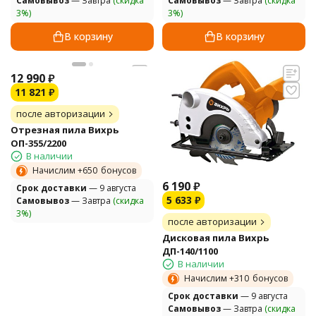
Самовывоз
— Завтра
(скидка
Самовывоз
— Завтра
(скидка
3%)
3%)
В корзину
В корзину
12 990
₽
11 821
₽
после авторизации
Отрезная пила Вихрь
ОП-355/2200
В наличии
Начислим +
650
бонусов
6 190
₽
Cрок доставки
— 9 августа
5 633
₽
Самовывоз
— Завтра
(скидка
3%)
после авторизации
Дисковая пила Вихрь
ДП-140/1100
В наличии
Начислим +
310
бонусов
Cрок доставки
— 9 августа
Самовывоз
— Завтра
(скидка