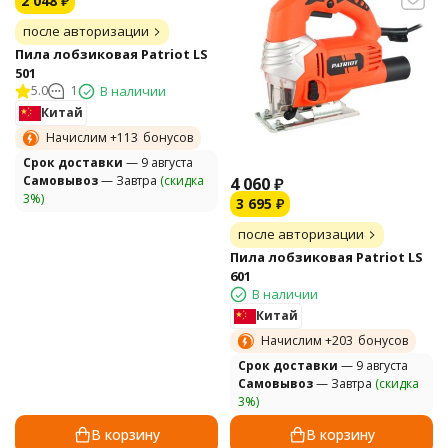
2 048
₽
после авторизации
Пила лобзиковая Patriot LS
501
5.0
1
В наличии
Китай
Начислим +
113
бонусов
Cрок доставки
— 9 августа
Самовывоз
— Завтра
(скидка
4 060
₽
3%)
3 695
₽
после авторизации
Пила лобзиковая Patriot LS
601
В наличии
Китай
Начислим +
203
бонусов
Cрок доставки
— 9 августа
Самовывоз
— Завтра
(скидка
3%)
В корзину
В корзину