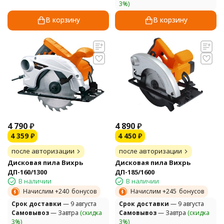
3%)
В корзину
В корзину
4 790
₽
4 890
₽
4 359
₽
4 450
₽
после авторизации
после авторизации
Дисковая пила Вихрь
Дисковая пила Вихрь
ДП-160/1300
ДП-185/1600
В наличии
В наличии
Начислим +
240
бонусов
Начислим +
245
бонусов
Cрок доставки
— 9 августа
Cрок доставки
— 9 августа
Самовывоз
— Завтра
(скидка
Самовывоз
— Завтра
(скидка
3%)
3%)