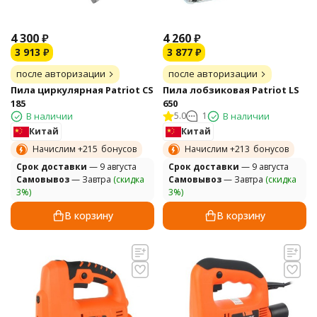
4 300
₽
4 260
₽
3 913
₽
3 877
₽
после авторизации
после авторизации
Пила циркулярная Patriot CS
Пила лобзиковая Patriot LS
185
650
В наличии
5.0
1
В наличии
Китай
Китай
Начислим +
215
бонусов
Начислим +
213
бонусов
Cрок доставки
— 9 августа
Cрок доставки
— 9 августа
Самовывоз
— Завтра
(скидка
Самовывоз
— Завтра
(скидка
3%)
3%)
В корзину
В корзину