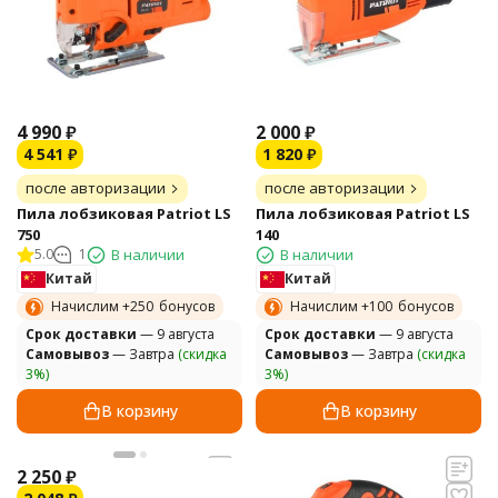
4 990
₽
2 000
₽
4 541
₽
1 820
₽
после авторизации
после авторизации
Пила лобзиковая Patriot LS
Пила лобзиковая Patriot LS
750
140
5.0
1
В наличии
В наличии
Китай
Китай
Начислим +
250
бонусов
Начислим +
100
бонусов
Cрок доставки
— 9 августа
Cрок доставки
— 9 августа
Самовывоз
— Завтра
(скидка
Самовывоз
— Завтра
(скидка
3%)
3%)
В корзину
В корзину
2 250
₽