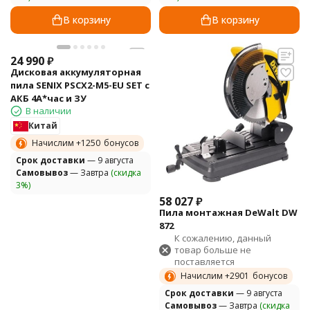
В корзину
В корзину
24 990
₽
Дисковая аккумуляторная
пила SENIX PSCX2-M5-EU SET с
АКБ 4А*час и ЗУ
В наличии
Китай
Начислим +
1250
бонусов
Cрок доставки
— 9 августа
Самовывоз
— Завтра
(скидка
3%)
58 027
₽
Пила монтажная DeWalt DW
872
К сожалению, данный
товар больше не
поставляется
Начислим +
2901
бонусов
Cрок доставки
— 9 августа
Самовывоз
— Завтра
(скидка