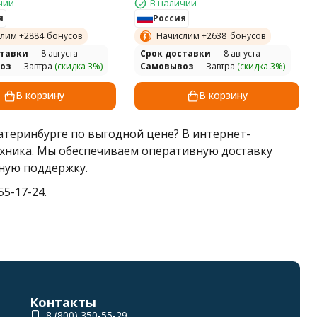
чии
В наличии
я
Россия
лим +
2884
бонусов
Начислим +
2638
бонусов
ставки
— 8 августа
Cрок доставки
— 8 августа
оз
— Завтра
(скидка 3%)
Самовывоз
— Завтра
(скидка 3%)
В корзину
В корзину
атеринбурге по выгодной цене? В интернет-
ехника. Мы обеспечиваем оперативную доставку
ную поддержку.
5-17-24.
Контакты
8 (800) 350-55-29