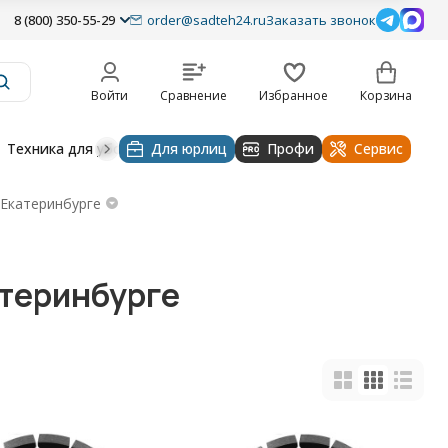
8 (800) 350-55-29
order@sadteh24.ru
Заказать звонок
Войти
Сравнение
Избранное
Корзина
Техника для уборки
Для юрлиц
Строительная техника
Профи
Водоснабже
Сервис
 Екатеринбурге
атеринбурге