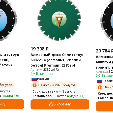
19 308
₽
20 784
плитстоун
Алмазный диск Сплитстоун
Алмазны
етон,
600х25.4 (асфальт, кирпич,
600х25.4
бетон)
бетон) Premium 2385spl
гранит, 
Артикул:
2385spl
Артикул:
10
Premium 
В наличии
В нали
Россия
Росси
бонусов
Начислим +
965
бонусов
Начис
августа
Cрок доставки
— 8 августа
Cрок до
а
(скидка 3%)
Самовывоз
— Завтра
(скидка 3%)
Самовыв
ину
В корзину