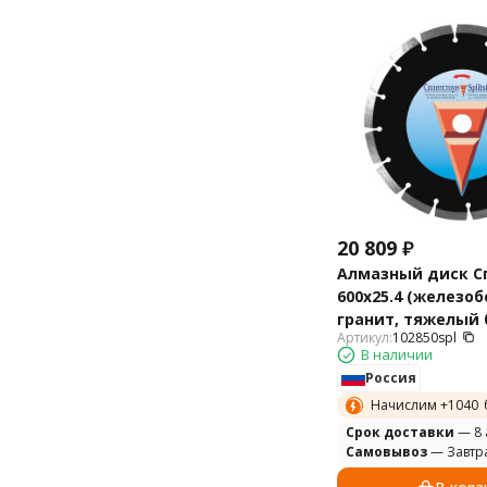
20 809
₽
Алмазный диск С
600х25.4 (железоб
гранит, тяжелый 
Артикул:
102850spl
Premium 102850spl
В наличии
Россия
Начислим +
1040
Cрок доставки
— 8 
Самовывоз
— Завтр