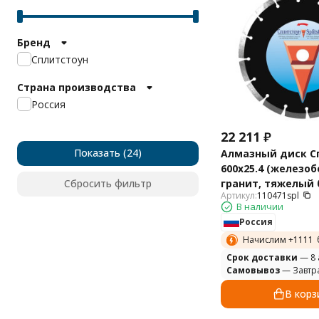
Бренд
Сплитстоун
Страна производства
Россия
22 211
₽
Показать
Алмазный диск С
600х25.4 (железоб
Сбросить фильтр
гранит, тяжелый 
Артикул:
110471spl
Premium 110471spl
В наличии
Россия
Начислим +
1111
Cрок доставки
— 8 
Самовывоз
— Завтр
В корз