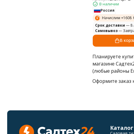
В наличии
Россия
Начислим +
1608
Cрок доставки
— 8 
Самовывоз
— Завтр
В корз
Планируете куп
магазине Садтех
(любые районы Е
Оформите заказ н
Каталог
Садовая те