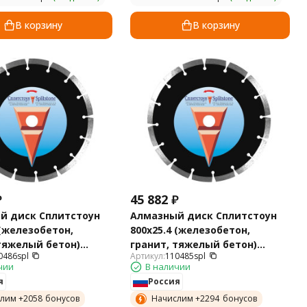
В корзину
В корзину
₽
45 882
₽
й диск Сплитстоун
Алмазный диск Сплитстоун
 (железобетон,
800х25.4 (железобетон,
тяжелый бетон)
гранит, тяжелый бетон)
0486spl
Артикул:
110485spl
110486spl
Standart 110485spl
чии
В наличии
я
Россия
лим +
2058
бонусов
Начислим +
2294
бонусов