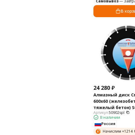
Самовывоз
— Завтр
В корз
24 280
₽
Алмазный диск С
600х60 (железобет
тяжелый бетон) S
Артикул:
50902spl
50902spl
В наличии
Россия
Начислим +
1214