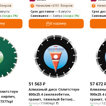
бонусов
Начислим +
2151
бонусов
Начис
августа
Cрок доставки
— 8 августа
Cрок до
а
(скидка 3%)
Самовывоз
— Завтра
(скидка 3%)
Самовыв
ину
В корзину
51 563
₽
57 672
Алмазный диск Сплитстоун
Алмазны
плитстоун
800х25.4 (железобетон,
900х25.4
, кирпич,
гранит, тяжелый бетон)
гранит, 
7377spl
Артикул:
110404spl
Артикул:
12
Premium 110404spl
Standart 