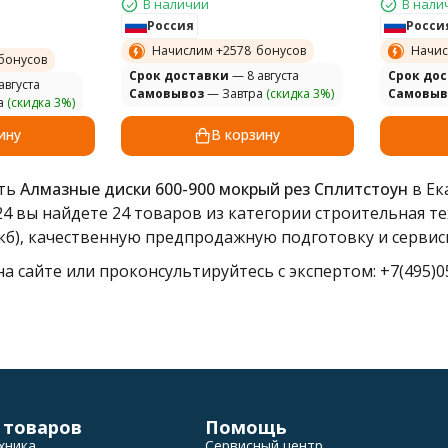
В наличии
В нали
Россия
Росси
Начислим +
2578
бонусов
Начис
бонусов
Cрок доставки
— 8 августа
Cрок до
августа
Самовывоз
— Завтра
(скидка 3%)
Самовыв
а
(скидка 3%)
ину
В корзину
ить
Алмазные диски 600-900 мокрый рез Сплитстоун
в Ек
24 вы найдете 24 товаров из категории строительная т
кб), качественную предпродажную подготовку и сервис
а сайте или проконсультируйтесь с экспертом: +7(495)05
 товаров
Помощь
хника
Сервисный центр