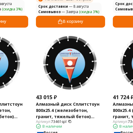
августа
Cрок до
Cрок доставки
— 8 августа
а
(скидка 3%)
Самовыв
Самовывоз
— Завтра
(скидка 3%)
ину
В корзину
43 015
₽
41 724
плитстоун
Алмазный диск Сплитстоун
Алмазны
етон,
800х25.4 (железобетон,
800х25.4
бетон)
гранит, тяжелый бетон)
гранит, 
Артикул:
73461spl
Артикул:
73
Premium 73461spl
Premium 
В наличии
В нали
Россия
Росси