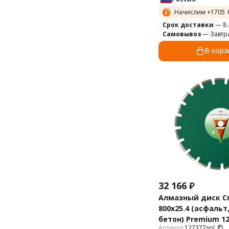
Начислим +
1705
Cрок доставки
— 8 
Самовывоз
— Завтр
В корз
32 166
₽
Алмазный диск С
800х25.4 (асфальт
бетон) Premium 12
Артикул:
127377spl