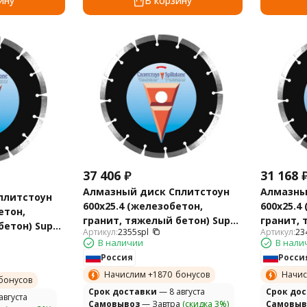
ину
В корзину
37 406
₽
31 168
Алмазный диск Сплитстоун
Алмазны
плитстоун
600х25.4 (железобетон,
600х25.4
етон,
гранит, тяжелый бетон) Super
гранит, 
бетон) Super
Артикул:
2355spl
Артикул:
23
2355spl
2349spl
В наличии
В нали
Россия
Росси
Начислим +
1870
бонусов
Начис
бонусов
Cрок доставки
— 8 августа
Cрок до
августа
Самовывоз
— Завтра
(скидка 3%)
Самовыв