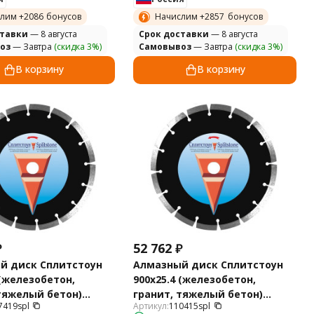
лим +
2086
бонусов
Начислим +
2857
бонусов
ставки
— 8 августа
Cрок доставки
— 8 августа
оз
— Завтра
(скидка 3%)
Самовывоз
— Завтра
(скидка 3%)
В корзину
В корзину
₽
52 762
₽
й диск Сплитстоун
Алмазный диск Сплитстоун
 (железобетон,
900х25.4 (железобетон,
тяжелый бетон)
гранит, тяжелый бетон)
7419spl
Артикул:
110415spl
127419spl
Premium 110415spl