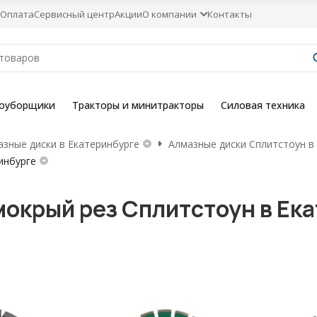
Оплата
Сервисный центр
Акции
О компании
Контакты
гоуборщики
Тракторы и минитракторы
Силовая техника
азные диски в Екатеринбурге
Алмазные диски Сплитстоун в
инбурге
окрый рез Сплитстоун в Ек