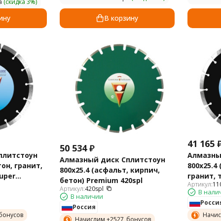
а
(скидка 3%)
ину
В корзину
41 165
50 534
₽
плитстоун
Алмазны
Алмазный диск Сплитстоун
он, гранит,
800х25.4
800х25.4 (асфальт, кирпич,
uper
гранит, 
бетон) Premium 420spl
Артикул:
11
Standart 
Артикул:
420spl
В нали
В наличии
Росси
Россия
бонусов
Начис
Начислим +
2527
бонусов