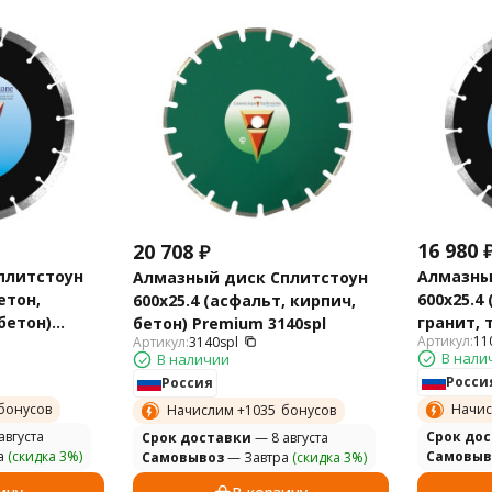
16 980
20 708
₽
плитстоун
Алмазны
Алмазный диск Сплитстоун
етон,
600х25.4
600х25.4 (асфальт, кирпич,
бетон)
гранит, 
бетон) Premium 3140spl
Артикул:
11
Артикул:
3140spl
Standart 
В нали
В наличии
Росси
Россия
бонусов
Начис
Начислим +
1035
бонусов
августа
Cрок до
Cрок доставки
— 8 августа
а
(скидка 3%)
Самовыв
Самовывоз
— Завтра
(скидка 3%)