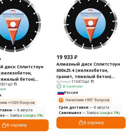
19 933
₽
₽
Алмазный диск Сплитстоун
й диск Сплитстоун
600х25.4 (железобетон,
 (железобетон,
гранит, тяжелый бетон)
тяжелый бетон)
Артикул:
110472spl
Premium 110472spl
2851spl
102851spl
В наличии
чии
Россия
я
Начислим +
997
бонусов
лим +
1039
бонусов
Cрок доставки
— 8 августа
ставки
— 8 августа
Самовывоз
— Завтра
(скидка 3%)
оз
— Завтра
(скидка 3%)
В корзину
В корзину