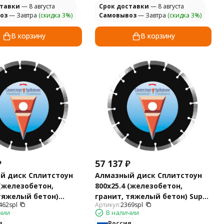
ставки
— 8 августа
Cрок доставки
— 8 августа
оз
— Завтра
(скидка 3%)
Самовывоз
— Завтра
(скидка 3%)
В корзину
В корзину
₽
57 137
₽
й диск Сплитстоун
Алмазный диск Сплитстоун
 (железобетон,
800х25.4 (железобетон,
тяжелый бетон)
гранит, тяжелый бетон) Super
462spl
Артикул:
2369spl
73462spl
2369spl
чии
В наличии
я
Россия