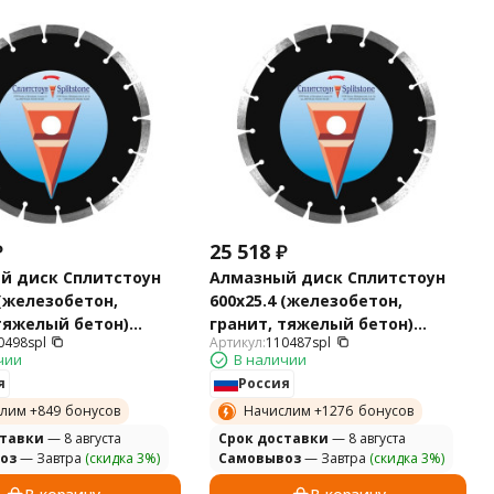
₽
25 518
₽
й диск Сплитстоун
Алмазный диск Сплитстоун
 (железобетон,
600х25.4 (железобетон,
тяжелый бетон)
гранит, тяжелый бетон)
0498spl
Артикул:
110487spl
110498spl
Standart 110487spl
чии
В наличии
я
Россия
лим +
849
бонусов
Начислим +
1276
бонусов
ставки
— 8 августа
Cрок доставки
— 8 августа
оз
— Завтра
(скидка 3%)
Самовывоз
— Завтра
(скидка 3%)