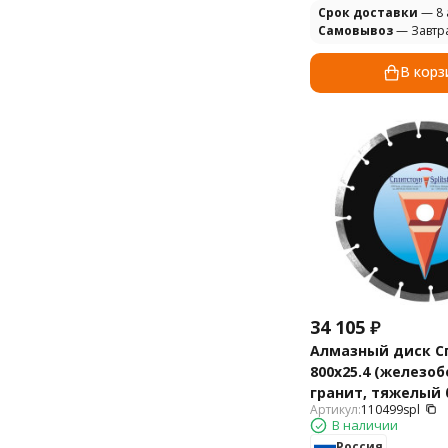
Cрок доставки
— 8 
Самовывоз
— Завтр
В корз
34 105
₽
Алмазный диск С
800х25.4 (железоб
гранит, тяжелый 
Артикул:
110499spl
Standart 110499spl
В наличии
Россия