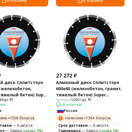
В корзину
В корзину
₽
27 272
₽
й диск Сплитстоун
Алмазный диск Сплитстоун
 (железобетон,
600х60 (железобетон, гранит,
тяжелый бетон) Super
тяжелый бетон) Super
49spl
Артикул:
50901spl
50901spl
чии
В наличии
я
Россия
лим +
1558
бонусов
Начислим +
1364
бонусов
ставки
— 8 августа
Cрок доставки
— 8 августа
оз
— Завтра
(скидка 3%)
Самовывоз
— Завтра
(скидка 3%)