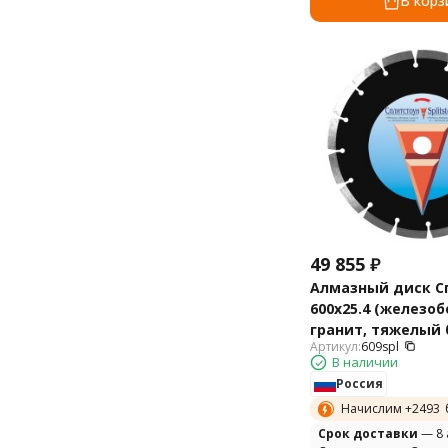
В корз
49 855
₽
Алмазный диск С
600х25.4 (железоб
гранит, тяжелый 
Артикул:
609spl
609spl
В наличии
Россия
Начислим +
2493
Cрок доставки
— 8 