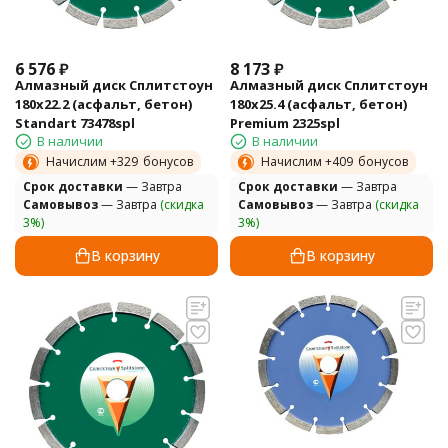
6 576
₽
8 173
₽
Алмазный диск Сплитстоун
Алмазный диск Сплитстоун
180х22.2 (асфальт, бетон)
180х25.4 (асфальт, бетон)
Standart 73478spl
Premium 2325spl
В наличии
В наличии
Начислим +
329
бонусов
Начислим +
409
бонусов
Cрок доставки
— Завтра
Cрок доставки
— Завтра
Самовывоз
— Завтра
(скидка
Самовывоз
— Завтра
(скидка
3%)
3%)
В корзину
В корзину