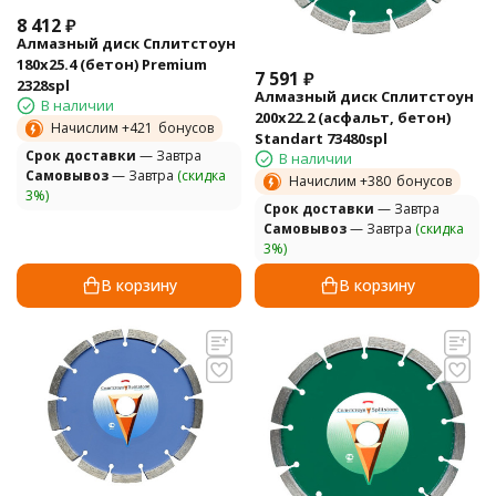
8 412
₽
Алмазный диск Сплитстоун
180х25.4 (бетон) Premium
7 591
₽
2328spl
Алмазный диск Сплитстоун
В наличии
200х22.2 (асфальт, бетон)
Начислим +
421
бонусов
Standart 73480spl
Cрок доставки
— Завтра
В наличии
Самовывоз
— Завтра
(скидка
Начислим +
380
бонусов
3%)
Cрок доставки
— Завтра
Самовывоз
— Завтра
(скидка
3%)
В корзину
В корзину