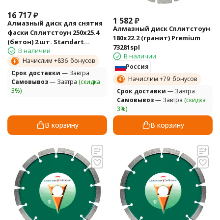
16 717
₽
1 582
₽
Алмазный диск для снятия
Алмазный диск Сплитстоун
фаски Сплитстоун 250х25.4
180х22.2 (гранит) Premium
(бетон) 2 шт. Standart
73281spl
В наличии
127405spl
В наличии
Начислим +
836
бонусов
Россия
Cрок доставки
— Завтра
Начислим +
79
бонусов
Самовывоз
— Завтра
(скидка
3%)
Cрок доставки
— Завтра
Самовывоз
— Завтра
(скидка
3%)
В корзину
В корзину