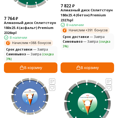
7 822
₽
Алмазный диск Сплитстоун
180х25.4 (бетон) Premium
7 764
₽
2327spl
Алмазный диск Сплитстоун
В наличии
180х25.4 (асфальт) Premium
Начислим +
391
бонусов
2326spl
Cрок доставки
— Завтра
В наличии
Самовывоз
— Завтра
(скидка
Начислим +
388
бонусов
3%)
Cрок доставки
— Завтра
Самовывоз
— Завтра
(скидка
3%)
В корзину
В корзину