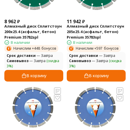
8 962
₽
11 942
₽
Алмазный диск Сплитстоун
Алмазный диск Сплитстоун
200х25.4 (асфальт, бетон)
205х25.4 (асфальт, бетон)
Premium 35782spl
Premium 35783spl
В наличии
В наличии
Начислим +
448
бонусов
Начислим +
597
бонусов
Cрок доставки
— Завтра
Cрок доставки
— Завтра
Самовывоз
— Завтра
(скидка
Самовывоз
— Завтра
(скидка
3%)
3%)
В корзину
В корзину