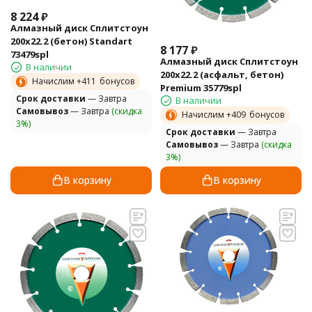
8 224
₽
Алмазный диск Сплитстоун
200х22.2 (бетон) Standart
8 177
₽
73479spl
Алмазный диск Сплитстоун
В наличии
200х22.2 (асфальт, бетон)
Начислим +
411
бонусов
Premium 35779spl
Cрок доставки
— Завтра
В наличии
Самовывоз
— Завтра
(скидка
Начислим +
409
бонусов
3%)
Cрок доставки
— Завтра
Самовывоз
— Завтра
(скидка
3%)
В корзину
В корзину