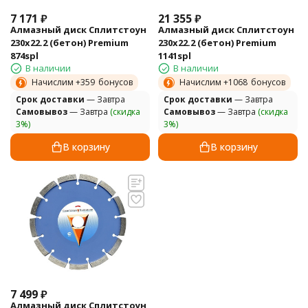
7 171
₽
21 355
₽
Алмазный диск Сплитстоун
Алмазный диск Сплитстоун
230х22.2 (бетон) Premium
230х22.2 (бетон) Premium
874spl
1141spl
В наличии
В наличии
Начислим +
359
бонусов
Начислим +
1068
бонусов
Cрок доставки
— Завтра
Cрок доставки
— Завтра
Самовывоз
— Завтра
(скидка
Самовывоз
— Завтра
(скидка
3%)
3%)
В корзину
В корзину
7 499
₽
Алмазный диск Сплитстоун