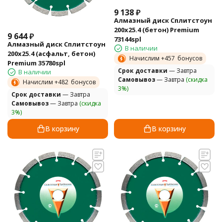
9 138
₽
Алмазный диск Сплитстоун
200х25.4 (бетон) Premium
9 644
₽
73144spl
Алмазный диск Сплитстоун
В наличии
200х25.4 (асфальт, бетон)
Начислим +
457
бонусов
Premium 35780spl
Cрок доставки
— Завтра
В наличии
Самовывоз
— Завтра
(скидка
Начислим +
482
бонусов
3%)
Cрок доставки
— Завтра
Самовывоз
— Завтра
(скидка
3%)
В корзину
В корзину