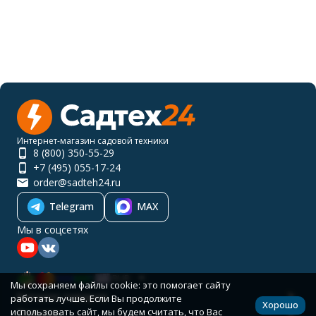
Интернет-магазин садовой техники
8 (800) 350-55-29
+7 (495) 055-17-24
order@sadteh24.ru
Telegram
MAX
Мы в соцсетях
RUB
Мы сохраняем файлы cookie: это помогает сайту
Каталог товаров
работать лучше. Если Вы продолжите
Хорошо
использовать сайт, мы будем считать, что Вас
Помощь