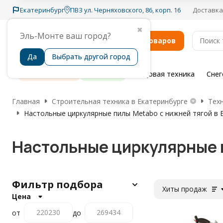
Екатеринбург
ПВЗ ул. Черняховского, 86, корп. 16
Доставка
✖
Эль-Монте ваш город?
Каталог товаров
Да
Выбрать другой город
Распродажа
Бренды
Садовая техника
Сне
Главная
Строительная техника в Екатеринбурге
Тех
Настольные циркулярные пилы Metabo с нижней тягой в 
Настольные циркулярные п
Фильтр подбора
Хиты продаж
Цена
от
до