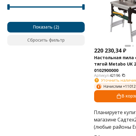
Показать
Сбросить фильтр
220 230,34
₽
Настольная пила 
тягой Metabo UK 
0102900000
Артикул:
42196
Уточнить наличи
Начислим +
11012
В корз
Планируете куп
магазине Садтех
(любые районы Е