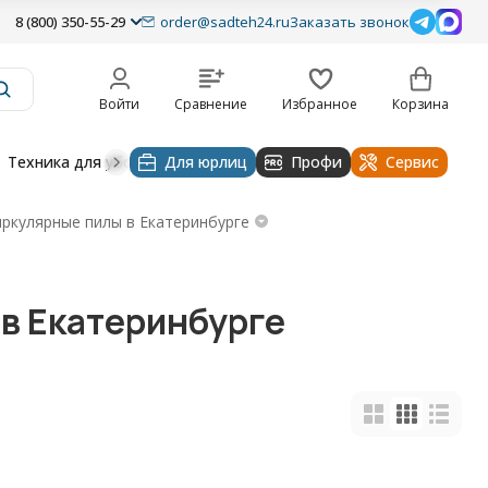
8 (800) 350-55-29
order@sadteh24.ru
Заказать звонок
Войти
Сравнение
Избранное
Корзина
Техника для уборки
Для юрлиц
Строительная техника
Профи
Водоснабже
Сервис
ркулярные пилы в Екатеринбурге
 в Екатеринбурге