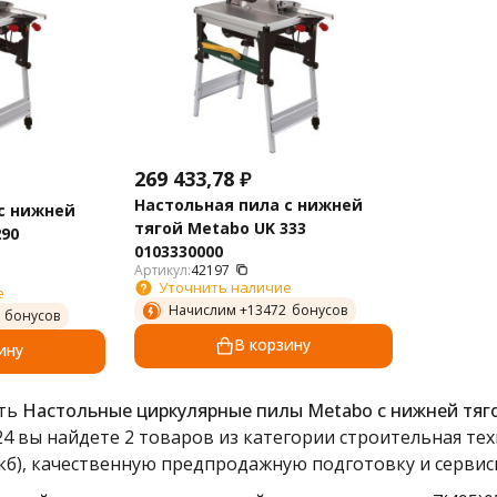
269 433,78
₽
Настольная пила с нижней
с нижней
тягой Metabo UK 333
290
0103330000
Артикул:
42197
Уточнить наличие
е
Начислим +
13472
бонусов
бонусов
В корзину
ину
ить
Настольные циркулярные пилы Metabo с нижней тяг
24 вы найдете 2 товаров из категории строительная те
кб), качественную предпродажную подготовку и сервис