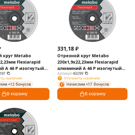
₽
331,18
₽
 круг Metabo
Отрезной круг Metabo
2,23мм Flexiarapid
230х1,9х22,23мм Flexiarapid
 A 46 P изогнутый
алюминий A 46 P изогнутый
297
Артикул:
43299
0
616516000
ть наличие
Уточнить наличие
лим +
12
бонусов
Начислим +
17
бонусов
В корзину
В корзину