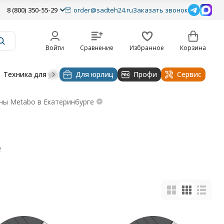
8 (800) 350-55-29
order@sadteh24.ru
Заказать звонок
Войти
Сравнение
Избранное
Корзина
Техника для уборки
Для юрлиц
Строительная техника
Профи
Водоснабже
Сервис
ы Metabo в Екатеринбурге
е