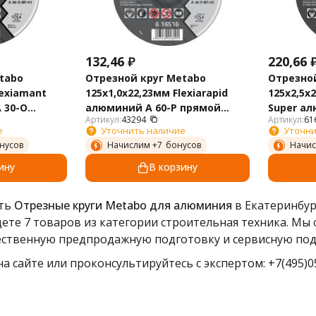
132,46
₽
220,66
tabo
Отрезной круг Metabo
Отрезной
lexiamant
125х1,0х22,23мм Flexiarapid
125х2,5х
 30-O
алюминий A 60-P прямой
Super ал
Артикул:
43294
Артикул:
61
616513000
п
е
Уточнить наличие
Уточни
нусов
Начислим +
7
бонусов
Начис
ину
В корзину
ить
Отрезные круги Metabo для алюминия
в Екатеринбур
дете 7 товаров из категории строительная техника. М
чественную предпродажную подготовку и сервисную под
а сайте или проконсультируйтесь с экспертом: +7(495)05