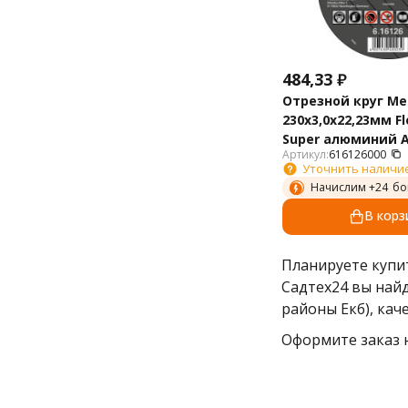
484,33
₽
Отрезной круг Me
230х3,0х22,23мм F
Super алюминий A
Артикул:
616126000
прямой 616126000
Уточнить наличи
Начислим +
24
бо
В корз
Планируете куп
Садтех24 вы най
районы Екб), ка
Оформите заказ н