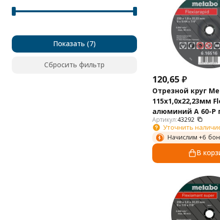
Показать
Сбросить фильтр
120,65
₽
Отрезной круг Me
115х1,0х22,23мм Fl
алюминий A 60-P
Артикул:
43292
616512000
Уточнить наличи
Начислим +
6
бон
В корз