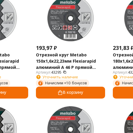
193,97
₽
231,83
tabo
Отрезной круг Metabo
Отрезной
exiarapid
150х1,6х22,23мм Flexiarapid
180х1,6х2
 прямой
алюминий A 46 P прямой
алюминий
Артикул:
43295
Артикул:
43
616514000
61651500
е
Уточнить наличие
Уточни
усов
Начислим +
10
бонусов
Начис
ину
В корзину