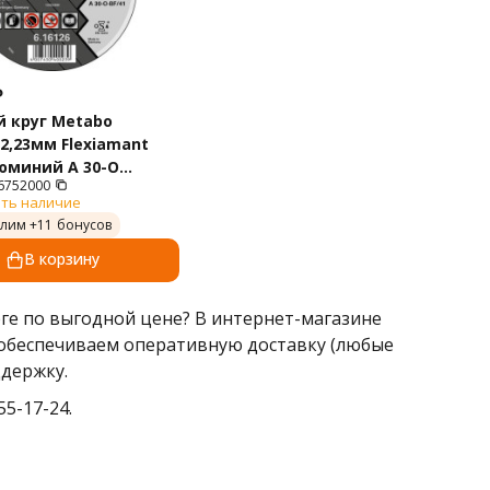
₽
 круг Metabo
22,23мм Flexiamant
юминий A 30-O
6752000
рямой 616752000
ть наличие
лим +
11
бонусов
В корзину
ге по выгодной цене? В интернет-магазине
ы обеспечиваем оперативную доставку (любые
держку.
5-17-24.