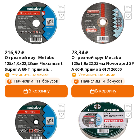
216,92
₽
73,34
₽
Отрезной круг Metabo
Отрезной круг Metabo
125х1,0х22,23мм Flexiamant
125х1,0х22,23мм Novorapid SP
Super А 60-Т прямой
А 60-R прямой 617126000
Уточнить наличие
Уточнить наличие
616189000
Начислим +
11
бонусов
Начислим +
4
бонусов
В корзину
В корзину