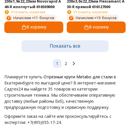
230х1,9х22,23мм Novorapid А
230х3,0х22,23мм Flexiamant А
46-R изогнутый 616509000
30-R прямой 616127000
Уточнить наличие
Уточнить наличие
Начислим +
11
бонусов
Начислим +
19
бонусов
В корзину
В корзину
Показать все
1
2
Планируете купить
Отрезные круги Metabo для стали
в
Екатеринбурге по выгодной цене? В интернет-магазине
Садтех24 вы найдете 35 товаров из категории
строительная техника. Мы обеспечиваем оперативную
доставку (любые районы Екб), качественную
предпродажную подготовку и сервисную поддержку.
Оформите заказ на сайте или проконсультируйтесь с
экспертом: +7(495)055-17-24.