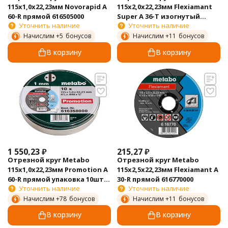
115х1,0х22,23мм Novorapid А
115х2,0х22,23мм Flexiamant
60-R прямой 616505000
Super А 36-Т изогнутый
Уточнить наличие
Уточнить наличие
616100000
Начислим +
5
бонусов
Начислим +
11
бонусов
В корзину
В корзину
1 550,23
₽
215,27
₽
Отрезной круг Metabo
Отрезной круг Metabo
115х1,0х22,23мм Promotion А
115х2,5х22,23мм Flexiamant А
60-R прямой упаковка 10шт
30-R прямой 616770000
Уточнить наличие
Уточнить наличие
616358000
Начислим +
78
бонусов
Начислим +
11
бонусов
В корзину
В корзину