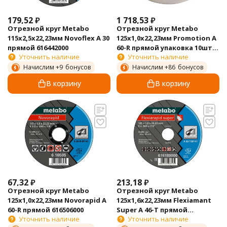
179,52
₽
1 718,53
₽
Отрезной круг Metabo
Отрезной круг Metabo
115х2,5х22,23мм Novoflex A 30
125х1,0х22,23мм Promotion А
прямой 616442000
60-R прямой упаковка 10шт
Уточнить наличие
Уточнить наличие
616359000
Начислим +
9
бонусов
Начислим +
86
бонусов
В корзину
В корзину
67,32
₽
213,18
₽
Отрезной круг Metabo
Отрезной круг Metabo
125х1,0х22,23мм Novorapid А
125х1,6х22,23мм Flexiamant
60-R прямой 616506000
Super А 46-Т прямой
Уточнить наличие
Уточнить наличие
616192000