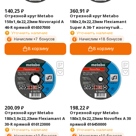
140,25
₽
360,91
₽
Отрезной круг Metabo
Отрезной круг Metabo
150х1,6х22,23мм Novorapid А
180х2,0х22,23мм Flexiamant
46-R прямой 616507000
Super А 36-Т изогнутый
Уточнить наличие
Уточнить наличие
616102000
Начислим +
7
бонусов
Начислим +
18
бонусов
В корзину
В корзину
200,09
₽
198,22
₽
Отрезной круг Metabo
Отрезной круг Metabo
180х3,0х22,23мм Flexiamant А
180х3,0х22,23мм Novoflex A 30
30-R прямой 616123000
прямой 616450000
Уточнить наличие
Уточнить наличие
Начислим +
10
бонусов
Начислим +
10
бонусов