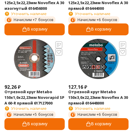
125х2,5х22,23мм Novoflex A 30
125х2,5х22,23мм Novoflex A 30
изогнутый 616456000
прямой 616444000
Уточнить наличие
Уточнить наличие
Начислим +
7
бонусов
Начислим +
6
бонусов
В корзину
В корзину
92,26
₽
127,16
₽
Отрезной круг Metabo
Отрезной круг Metabo
150х1,0х22,23мм Novorapid SP
150х3,0х22,23мм Novoflex A 30
А 60-R прямой 617127000
прямой 616448000
Уточнить наличие
Уточнить наличие
Начислим +
5
бонусов
Начислим +
6
бонусов
В корзину
В корзину