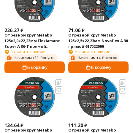
226,27
₽
71,06
₽
Отрезной круг Metabo
Отрезной круг Metabo
125х2,0х22,23мм Flexiamant
125х2,5х22,23мм Novoflex A 30
Super А 36-Т прямой
прямой 617022000
Уточнить наличие
Уточнить наличие
616107000
Начислим +
11
бонусов
Начислим +
4
бонусов
В корзину
В корзину
134,64
₽
111,20
₽
Отрезной круг Metabo
Отрезной круг Metabo