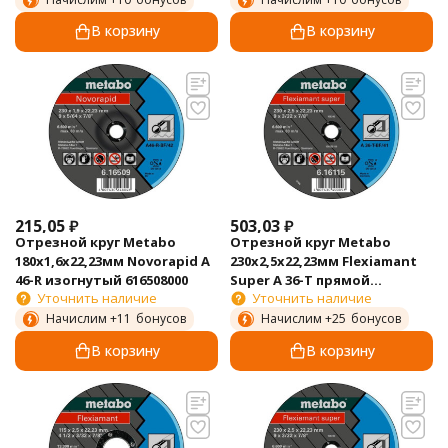
В корзину
В корзину
215,05
₽
503,03
₽
Отрезной круг Metabo
Отрезной круг Metabo
180х1,6х22,23мм Novorapid А
230х2,5х22,23мм Flexiamant
46-R изогнутый 616508000
Super А 36-Т прямой
Уточнить наличие
Уточнить наличие
616115000
Начислим +
11
бонусов
Начислим +
25
бонусов
В корзину
В корзину