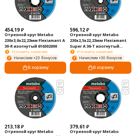
454,19
₽
596,12
₽
Отрезной круг Metabo
Отрезной круг Metabo
230х3,0х22,23мм Flexiamant А
230х2,5х22,23мм Flexiamant
30-R изогнутый 616302000
Super А 36-Т изогнутый
Уточнить наличие
Уточнить наличие
616103000
Начислим +
23
бонусов
Начислим +
30
бонусов
В корзину
В корзину
213,18
₽
379,61
₽
Отрезной круг Metabo
Отрезной круг Metabo