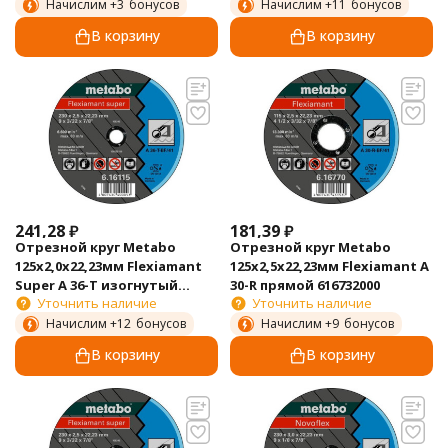
Начислим +
3
бонусов
Начислим +
11
бонусов
В корзину
В корзину
241,28
₽
181,39
₽
Отрезной круг Metabo
Отрезной круг Metabo
125х2,0х22,23мм Flexiamant
125х2,5х22,23мм Flexiamant А
Super А 36-Т изогнутый
30-R прямой 616732000
Уточнить наличие
Уточнить наличие
616101000
Начислим +
12
бонусов
Начислим +
9
бонусов
В корзину
В корзину