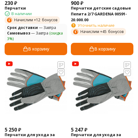
230
₽
900
₽
Перчатки
Перчатки детские садовые
В наличии
Пепита 2/7 GARDENA 00591-
20.000.00
Начислим +
12
бонусов
Уточнить наличие
Cрок доставки
— Завтра
Начислим +
45
бонусов
Самовывоз
— Завтра
(скидка
3%)
В корзину
В корзину
5 250
₽
5 247
₽
Перчатки для ухода за
Перчатки для ухода за