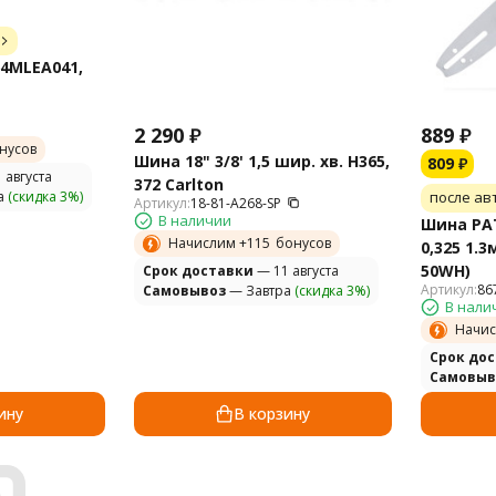
4MLEA041,
2 290
₽
889
₽
нусов
Шина 18" 3/8' 1,5 шир. хв. H365,
809
₽
 августа
372 Carlton
а
(скидка 3%)
после ав
Артикул:
18-81-A268-SP
В наличии
Шина PAT
Начислим +
115
бонусов
0,325 1.3
50WH)
Cрок доставки
— 11 августа
Артикул:
86
Самовывоз
— Завтра
(скидка 3%)
В нали
Начис
Cрок до
Самовыв
ину
В корзину