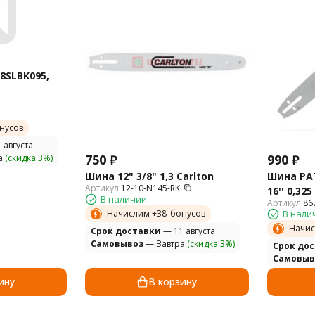
8SLBK095,
нусов
 августа
750
₽
990
₽
а
(скидка 3%)
Шина 12" 3/8" 1,3 Carlton
Шина PAT
Артикул:
12-10-N145-RK
16'' 0,325
В наличии
Артикул:
86
Начислим +
38
бонусов
В нали
Начис
Cрок доставки
— 11 августа
Самовывоз
— Завтра
(скидка 3%)
Cрок до
Самовыв
ину
В корзину