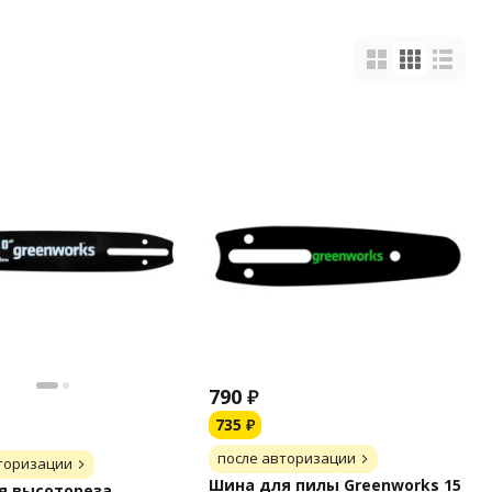
790
₽
735
₽
после авторизации
торизации
Шина для пилы Greenworks 15
я высотореза