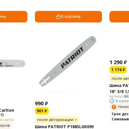
ину
В корзину
1 290
₽
1 174
₽
после ав
Шина PAT
18" 3/8 1
Артикул:
86
В нали
990
₽
Начис
Carlton
901
₽
Cрок до
Самовыв
ко штук
после авторизации
нусов
Шина PATRIOT P188SLGK095