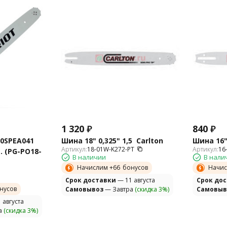
1 320
₽
840
₽
0SPEA041
Шина 18" 0,325" 1,5 Carlton
Шина 16" 
Артикул:
18-01W-K272-PT
Артикул:
16
в. (PG-PO18-
В наличии
В нали
Начислим +
66
бонусов
Начис
Cрок доставки
— 11 августа
Cрок до
нусов
Самовывоз
— Завтра
(скидка 3%)
Самовыв
 августа
а
(скидка 3%)