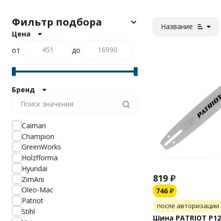
Фильтр подбора
Название
Цена
от
до
Бренд
Caiman
Champion
GreenWorks
Holzfforma
Hyundai
819
₽
ZimAni
Oleo-Mac
746
₽
Patriot
после авторизации
Stihl
Шина PATRIOT P12