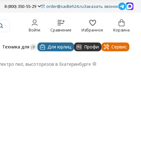
8 (800) 350-55-29
order@sadteh24.ru
Заказать звонок
Войти
Сравнение
Избранное
Корзина
Техника для уборки
Для юрлиц
Строительная техника
Профи
Водоснабже
Сервис
лектро пил, высоторезов в Екатеринбурге