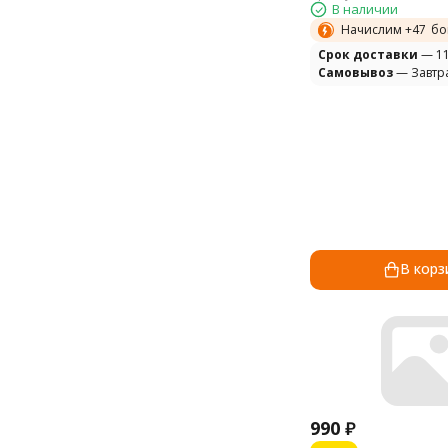
В наличии
Начислим +
47
бо
Cрок доставки
— 11
Самовывоз
— Завтр
В корз
990
₽