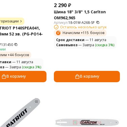
2 290
₽
Шина 18" 3/8" 1,5 Carlton
ОМ962,965
торизации
Артикул:
18-01W-A268-SP
Осталось несколько штук
RIOT P140SPEA041,
Начислим +
115
бонусов
,3мм 52 зв. (PG-PO14-
Cрок доставки
— 11 августа
7131450
Самовывоз
— Завтра
(скидка 3%)
чии
лим +
44
бонусов
ставки
— 11 августа
оз
— Завтра
(скидка 3%)
В корзину
В корзину