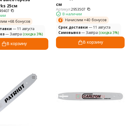
см
ks 25см
Артикул:
2953507
49407
В наличии
чии
Начислим +
40
бонусов
лим +
68
бонусов
Cрок доставки
— 11 августа
ставки
— 11 августа
Самовывоз
— Завтра
(скидка 3%)
оз
— Завтра
(скидка 3%)
В корзину
В корзину