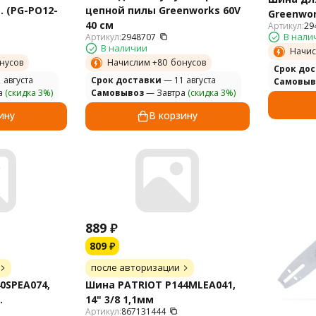
в. (PG-PO12-
цепной пилы Greenworks 60V
Greenwor
40 см
Артикул:
29
В нали
Артикул:
2948707
В наличии
Начис
нусов
Начислим +
80
бонусов
Cрок до
 августа
Cрок доставки
— 11 августа
Самовыв
а
(скидка 3%)
Самовывоз
— Завтра
(скидка 3%)
ину
В корзину
889
₽
809
₽
после авторизации
0SPEA074,
Шина PATRIOT P144MLEA041,
.
14" 3/8 1,1мм
Артикул:
867131444