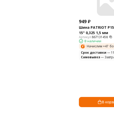
949
₽
Шина PATRIOT P15
15" 0,325 1,5 мм
Артикул:
867131458
В наличии
Начислим +
47
бо
Cрок доставки
— 11
Самовывоз
— Завтр
В корз