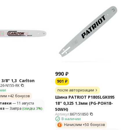
990
₽
3/8" 1,3 Carlton
901
₽
-26-N155-RK
чии
после авторизации
лим +
42
бонусов
Шина PATRIOT P180SLGK095
18'' 0,325 1.3мм (PG-POH18-
ставки
— 11 августа
оз
— Завтра
(скидка 3%)
50WH)
Артикул:
867151850
В наличии
Начислим +
50
бонусов