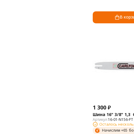
В корз
1 300
₽
Шина 16" 3/8" 1,3 
Артикул:
16-01-N156-PT
Осталось несколь
Начислим +
65
бо