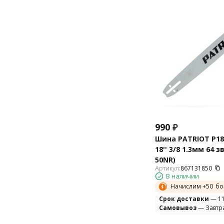
990
₽
Шина PATRIOT P18
18'' 3/8 1.3мм 64 з
50NR)
Артикул:
867131850
В наличии
Начислим +
50
бо
Cрок доставки
— 11
Самовывоз
— Завтр