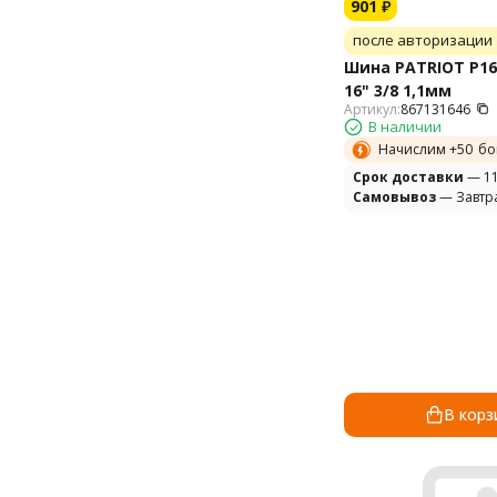
901
₽
после авторизации
Шина PATRIOT P16
16" 3/8 1,1мм
Артикул:
867131646
В наличии
Начислим +
50
бо
Cрок доставки
— 11
Самовывоз
— Завтр
В корз