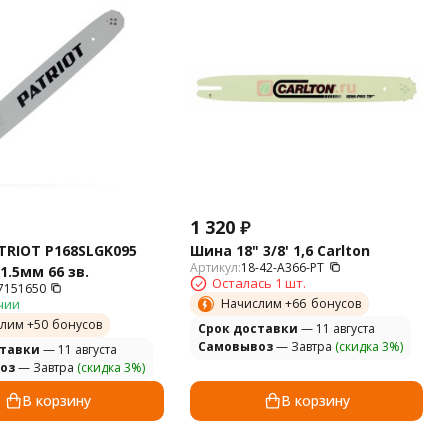
1 320
₽
RIOT P168SLGK095
Шина 18" 3/8' 1,6 Carlton
Артикул:
18-42-A366-PT
 1.5мм 66 зв.
Осталась 1 шт.
7151650
чии
Начислим +
66
бонусов
лим +
50
бонусов
Cрок доставки
— 11 августа
Самовывоз
— Завтра
(скидка 3%)
ставки
— 11 августа
оз
— Завтра
(скидка 3%)
В корзину
В корзину