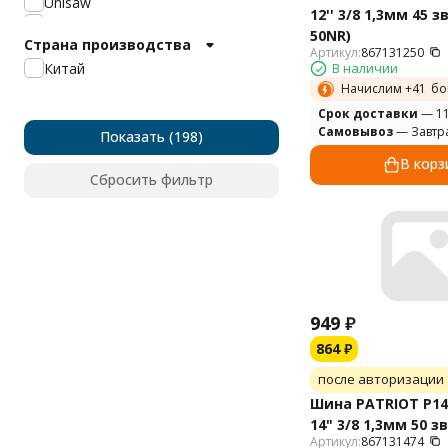
Unisaw
12'' 3/8 1,3мм 45 з
Мобил К
50NR)
Страна производства
Husqvarna
Артикул:
867131250
Windsor
Китай
В наличии
Carlton
Начислим +
41
бо
Cрок доставки
— 11
Самовывоз
— Завтр
Показать
В корз
Сбросить фильтр
949
₽
864
₽
после авторизации
Шина PATRIOT P14
14" 3/8 1,3мм 50 зв
Артикул:
867131474