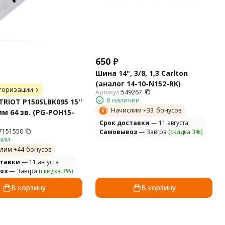
650
₽
Шина 14", 3/8, 1,3 Carlton
(аналог 14-10-N152-RK)
торизации
Артикул:
549267
В наличии
RIOT P150SLBK095 15''
Начислим +
33
бонусов
мм 64 зв. (PG-POH15-
Cрок доставки
— 11 августа
7151550
Самовывоз
— Завтра
(скидка 3%)
чии
лим +
44
бонусов
ставки
— 11 августа
оз
— Завтра
(скидка 3%)
В корзину
В корзину