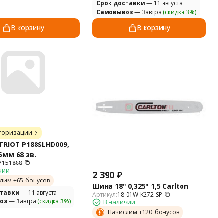
Cрок доставки
— 11 августа
Самовывоз
— Завтра
(скидка 3%)
В корзину
В корзину
торизации
RIOT P188SLHD009,
,5мм 68 зв.
7151888
чии
2 390
₽
лим +
65
бонусов
Шина 18" 0,325" 1,5 Carlton
ставки
— 11 августа
Артикул:
18-01W-K272-SP
оз
— Завтра
(скидка 3%)
В наличии
Начислим +
120
бонусов