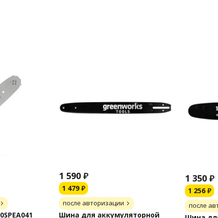
1 590
₽
1 350
₽
1 479
₽
1 256
₽
после авторизации
после ав
0SPEA041
Шина для аккумуляторной
Шина дл