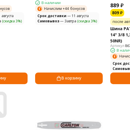
В наличии
889
₽
нусов
Начислим +
44
бонусов
809
₽
 августа
Cрок доставки
— 11 августа
а
(скидка 3%)
Самовывоз
— Завтра
(скидка 3%)
после ав
Шина PAT
14" 3/8 1
50NR)
Артикул:
86
В нали
Начис
Cрок до
Самовыв
ину
В корзину