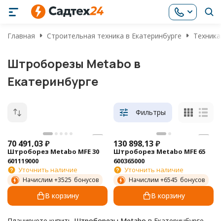
Главная
Строительная техника в Екатеринбурге
Техника
Штроборезы Metabo в
Екатеринбурге
Фильтры
70 491,03
₽
130 898,13
₽
Штроборез Metabo MFE 30
Штроборез Metabo MFE 65
601119000
600365000
Уточнить наличие
Уточнить наличие
Начислим +
3525
бонусов
Начислим +
6545
бонусов
В корзину
В корзину
Планируете купить
Штроборезы Metabo
в Екатеринбурге