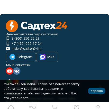
Интернет-магазин садовой техники
8 (800) 350-55-29
+7 (495) 055-17-24
order@sadteh24.ru
Telegram
MAX
Мы в соцсетях
RUB
Мы сохраняем файлы cookie: это помогает сайту
Каталог товаров
работать лучше. Если Вы продолжите
Хорошо
использовать сайт, мы будем считать, что Вас
Помощь
это устраивает.
Политика персональных данных
Карта сайта
© 2001-2026 САДТЕХ24
Разработано в
bodysite.ru