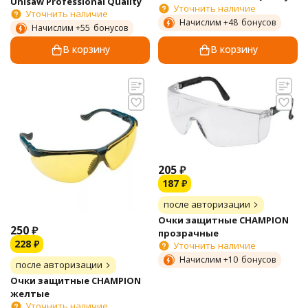
Unisaw Professional Quality
Уточнить наличие
Уточнить наличие
Начислим +
48
бонусов
Начислим +
55
бонусов
В корзину
В корзину
205
₽
187
₽
после авторизации
Очки защитные CHAMPION
250
₽
прозрачные
228
₽
Уточнить наличие
Начислим +
10
бонусов
после авторизации
Очки защитные CHAMPION
желтые
Уточнить наличие