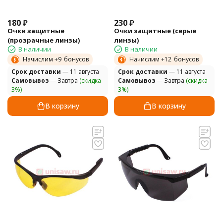
180
₽
230
₽
Очки защитные
Очки защитные (серые
(прозрачные линзы)
линзы)
В наличии
В наличии
Начислим +
9
бонусов
Начислим +
12
бонусов
Cрок доставки
— 11 августа
Cрок доставки
— 11 августа
Самовывоз
— Завтра
(скидка
Самовывоз
— Завтра
(скидка
3%)
3%)
В корзину
В корзину