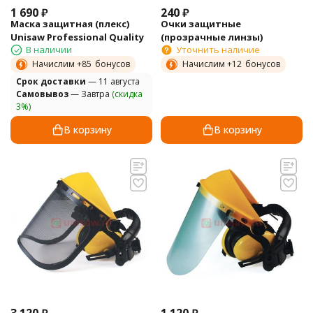
1 690
₽
240
₽
Маска защитная (плекс)
Очки защитные
Unisaw Professional Quality
(прозрачные линзы)
В наличии
Уточнить наличие
Начислим +
85
бонусов
Начислим +
12
бонусов
Cрок доставки
— 11 августа
Самовывоз
— Завтра
(скидка
3%)
В корзину
В корзину