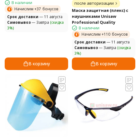
В наличии
после авторизации
Начислим +
37
бонусов
Маска защитная (плекс) с
наушниками Unisaw
Cрок доставки
— 11 августа
Professional Quality
Самовывоз
— Завтра
(скидка
В наличии
3%)
Начислим +
110
бонусов
Cрок доставки
— 11 августа
Самовывоз
— Завтра
(скидка
3%)
В корзину
В корзину