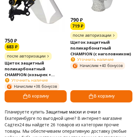
790
₽
719
₽
после авторизации
750
₽
Щиток защитный
683
₽
поликарбонатный
CHAMPION (с наголовником)
после авторизации
Уточнить наличие
Щиток защитный
Начислим +
40
бонусов
поликарбонатный
CHAMPION (козырек +
Уточнить наличие
щиток)
Начислим +
38
бонусов
В корзину
В корзину
Планируете купить
Защитные маски и очки
в
Екатеринбурге по выгодной цене? В интернет-магазине
Садтех24 вы найдете 26 товаров из категории прочие
товары. Мы обеспечиваем оперативную доставку (любые