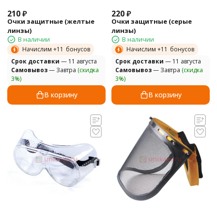
210
₽
220
₽
Очки защитные (желтые
Очки защитные (серые
линзы)
линзы)
В наличии
В наличии
Начислим +
11
бонусов
Начислим +
11
бонусов
Cрок доставки
— 11 августа
Cрок доставки
— 11 августа
Самовывоз
— Завтра
(скидка
Самовывоз
— Завтра
(скидка
3%)
3%)
В корзину
В корзину