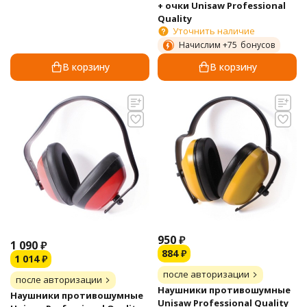
+ очки Unisaw Professional
Quality
Уточнить наличие
Начислим +
75
бонусов
В корзину
В корзину
950
₽
1 090
₽
884
₽
1 014
₽
после авторизации
после авторизации
Наушники противошумные
Наушники противошумные
Unisaw Professional Quality