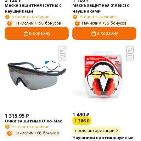
3 120
₽
1 120
₽
Маска защитная (сетка) с
Маска защитная (плекс) с
наушниками
наушниками
Уточнить наличие
Уточнить наличие
Начислим +
156
бонусов
Начислим +
56
бонусов
В корзину
В корзину
1 490
₽
1 315,95
₽
1 386
₽
Очки защитные Oleo-Mac
Уточнить наличие
после авторизации
Начислим +
66
бонусов
Наушники противошумные