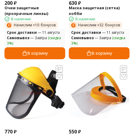
200
₽
630
₽
Очки защитные
Маска защитная (сетка)
(прозрачные линзы)
хобби
В наличии
В наличии
Начислим +
10
бонусов
Начислим +
32
бонусов
Cрок доставки
— 11 августа
Cрок доставки
— 11 августа
Самовывоз
— Завтра
(скидка
Самовывоз
— Завтра
(скидка
3%)
3%)
В корзину
В корзину
770
₽
550
₽