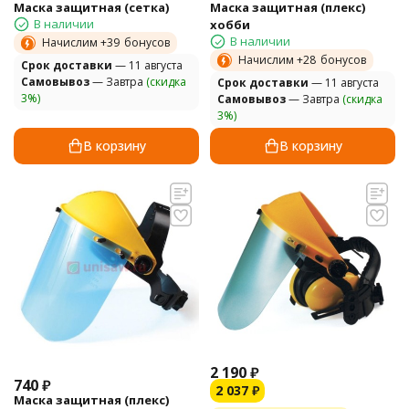
Маска защитная (сетка)
Маска защитная (плекс)
В наличии
хобби
В наличии
Начислим +
39
бонусов
Начислим +
28
бонусов
Cрок доставки
— 11 августа
Самовывоз
— Завтра
(скидка
Cрок доставки
— 11 августа
3%)
Самовывоз
— Завтра
(скидка
3%)
В корзину
В корзину
2 190
₽
740
₽
2 037
₽
Маска защитная (плекс)