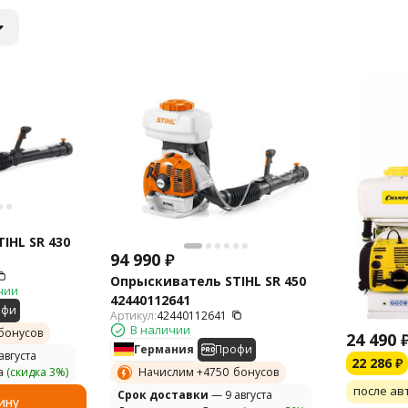
IHL SR 430
94 990
₽
Опрыскиватель STIHL SR 450
чии
42440112641
офи
Артикул:
42440112641
В наличии
бонусов
24 490
Германия
Профи
августа
22 286
₽
Начислим +
4750
бонусов
а
(скидка 3%)
после ав
Cрок доставки
— 9 августа
ину