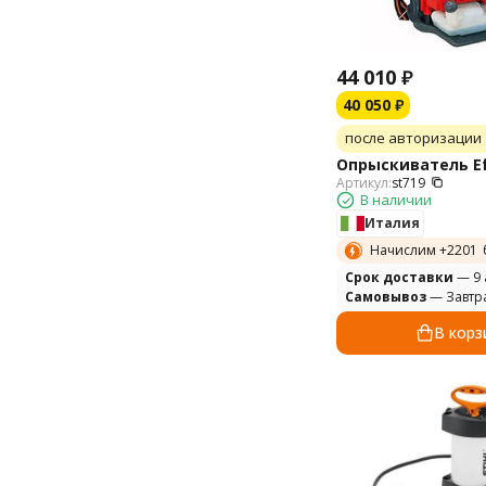
44 010
₽
40 050
₽
после авторизации
Опрыскиватель Ef
Артикул:
st719
В наличии
Италия
Начислим +
2201
Cрок доставки
— 9 
Самовывоз
— Завтр
В корз