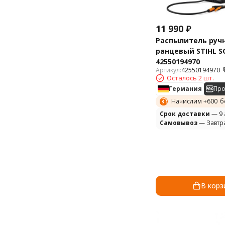
11 990
₽
Распылитель руч
ранцевый STIHL S
42550194970
Артикул:
42550194970
Осталось 2 шт.
Германия
Пр
Начислим +
600
б
Cрок доставки
— 9 
Самовывоз
— Завтр
В корз