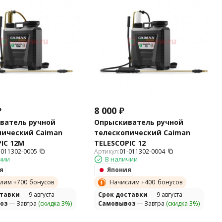
₽
8 000
₽
ватель ручной
Опрыскиватель ручной
пический Caiman
телескопический Caiman
IC 12M
TELESCOPIC 12
-011302-0005
Артикул:
01-011302-0004
чии
В наличии
я
Япония
лим +
700
бонусов
Начислим +
400
бонусов
ставки
— 9 августа
Cрок доставки
— 9 августа
оз
— Завтра
(скидка 3%)
Самовывоз
— Завтра
(скидка 3%)