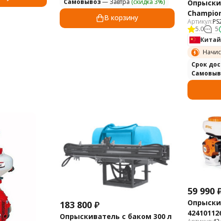
Самовывоз
— Завтра
(скидка 3%)
Опрыски
Champion
В корзину
Артикул:
PS
5.0
5
Китай
Начис
Cрок до
Самовыв
59 990
Опрыскив
183 800
₽
42410112
Опрыскиватель с баком 300 л