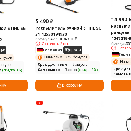
14 990
5 490
₽
Распыли
Распылитель ручной STIHL SG
ой STIHL SG
ранцевый
31 42550194930
42470194
Артикул:
42550194930
Артикул:
88
Осталось 2 шт.
Остало
Германия
Профи
офи
Герма
Начислим +
275
бонусов
онусов
Начис
Cрок доставки
— 9 августа
августа
Cрок до
Самовывоз
— Завтра
(скидка 3%)
а
(скидка 3%)
Самовыв
ину
В корзину