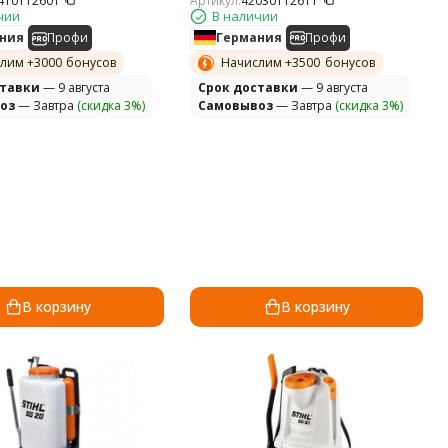
Артикул:
42030112611
410112601
В наличии
чии
Германия
Профи
ния
Профи
Начислим +
3500
бонусов
лим +
3000
бонусов
Cрок доставки
— 9 августа
ставки
— 9 августа
Самовывоз
— Завтра
(скидка 3%)
оз
— Завтра
(скидка 3%)
В корзину
В корзину