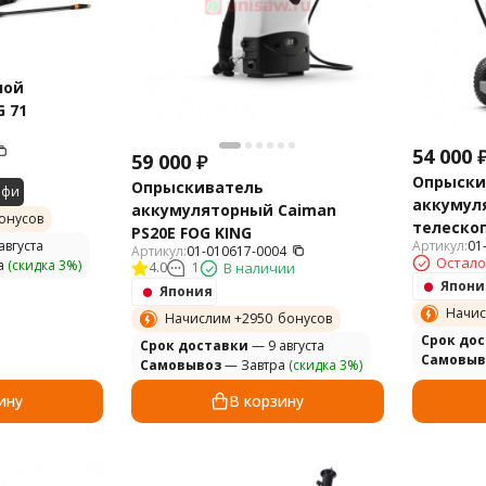
ной
G 71
54 000
59 000
₽
Опрыски
Опрыскиватель
офи
аккумул
аккумуляторный Caiman
онусов
телеско
PS20E FOG KING
августа
Артикул:
01
TELESCOP
Артикул:
01-010617-0004
Остало
а
(скидка 3%)
4.0
1
В наличии
Япони
Япония
Начис
Начислим +
2950
бонусов
Cрок до
Cрок доставки
— 9 августа
Самовыв
Самовывоз
— Завтра
(скидка 3%)
ину
В корзину