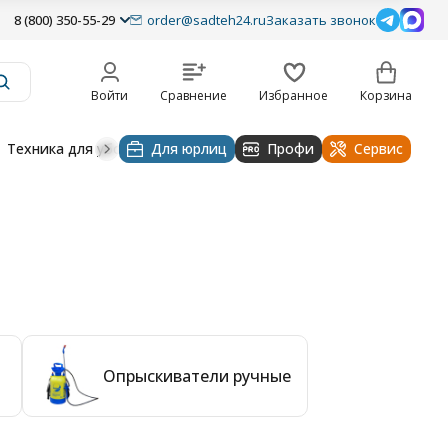
8 (800) 350-55-29
order@sadteh24.ru
Заказать звонок
Войти
Сравнение
Избранное
Корзина
Техника для уборки
Для юрлиц
Строительная техника
Профи
Водоснабже
Сервис
Опрыскиватели ручные