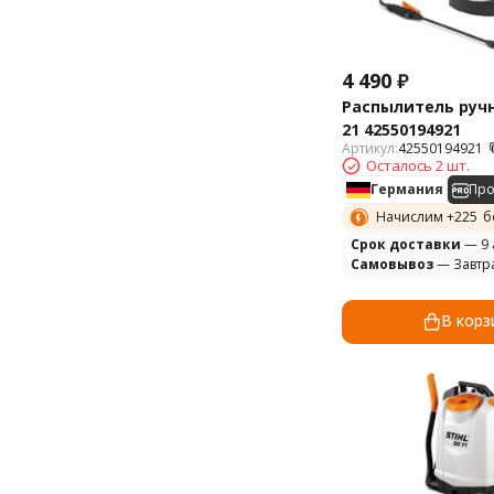
4 490
₽
Распылитель ручн
21 42550194921
Артикул:
42550194921
Осталось 2 шт.
Германия
Пр
Начислим +
225
б
Cрок доставки
— 9 
Самовывоз
— Завтр
В корз