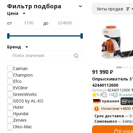
Фильтр подбора
Хиты продаж
Цена
от
до
Бренд
Caiman
91 990
₽
Champion
Опрыскиватель ST
Efco
42440112600
EVOline
Артикул:
42440112600
GreenWorks
5.0
10
В нали
GEOS by AL-KO
Германия
Пр
Huter
Начислим +
4600
Hyundai
Cрок доставки
— 9 
ZimAni
Самовывоз
— Завтр
Oleo-Mac
В корз
Patriot