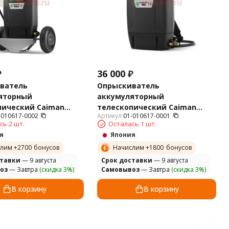
₽
36 000
₽
ватель
Опрыскиватель
яторный
аккумуляторный
пический Caiman
телескопический Caiman
-010617-0002
Артикул:
01-010617-0001
IC 15EW
TELESCOPIC 15E
сь 2 шт.
Осталась 1 шт.
я
Япония
лим +
2700
бонусов
Начислим +
1800
бонусов
ставки
— 9 августа
Cрок доставки
— 9 августа
оз
— Завтра
(скидка 3%)
Самовывоз
— Завтра
(скидка 3%)
В корзину
В корзину