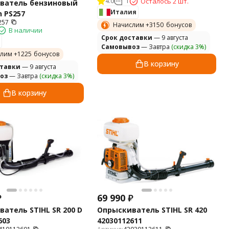
4.0
1
Осталось 2 шт.
ватель бензиновый
Италия
 PS257
257
Начислим +
3150
бонусов
В наличии
Cрок доставки
— 9 августа
Самовывоз
— Завтра
(скидка 3%)
лим +
1225
бонусов
В корзину
ставки
— 9 августа
оз
— Завтра
(скидка 3%)
В корзину
69 990
₽
₽
Опрыскиватель STIHL SR 420
атель STIHL SR 200 D
42030112611
603