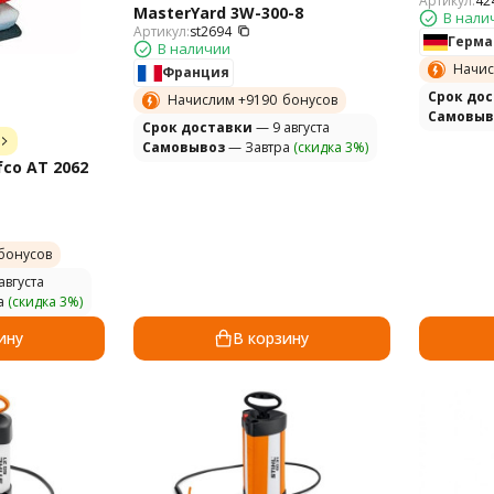
Артикул:
42
MasterYard 3W-300-8
В нали
Артикул:
st2694
Герма
В наличии
Начис
Франция
Cрок до
Начислим +
9190
бонусов
Самовыв
Cрок доставки
— 9 августа
Самовывоз
— Завтра
(скидка 3%)
co AT 2062
бонусов
августа
а
(скидка 3%)
ину
В корзину