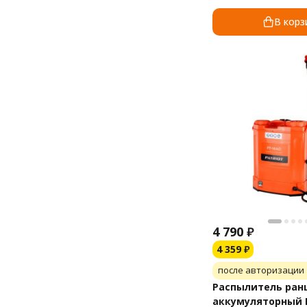
В корз
4 790
₽
4 359
₽
после авторизации
Распылитель ран
аккумуляторный 