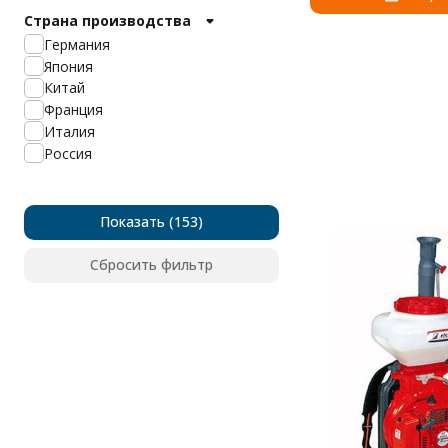
Страна производства
Stihl
Villartec
Германия
Мобил К
Япония
Ресанта
Китай
AL-KO
Франция
Echo
Италия
MTD
Россия
Agri-Fab
Eurosystems
Expert
Показать
Hozelock
Maruyama
Сбросить фильтр
Prorab
Solo
Gardena
Union
Sturm
ICS
Arco Coba