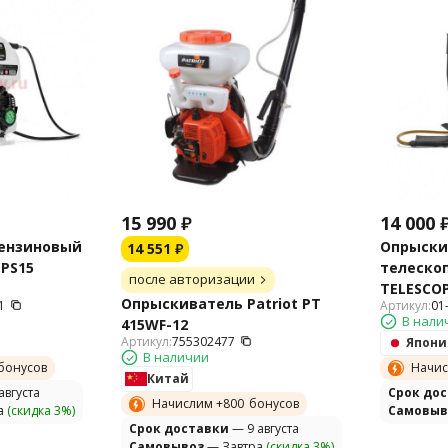
15 990
₽
14 000
ензиновый
Опрыски
14 551
₽
PS15
телеско
после авторизации
TELESCOP
Опрыскиватель Patriot PT
1
Артикул:
01
В нали
415WF-12
Артикул:
755302477
Япони
В наличии
бонусов
Начис
Китай
августа
Cрок до
Начислим +
800
бонусов
а
(скидка 3%)
Самовыв
Cрок доставки
— 9 августа
Самовывоз
— Завтра
(скидка 3%)