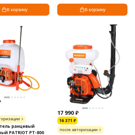
В корзину
В корзину
₽
17 990
₽
торизации
16 371
₽
тель ранцевый
после авторизации
ый PATRIOT PT-800