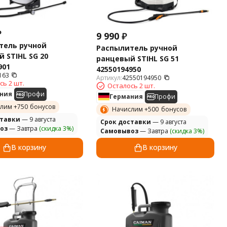
₽
9 990
₽
тель ручной
Распылитель ручной
 STIHL SG 20
ранцевый STIHL SG 51
901
42550194950
163
Артикул:
42550194950
сь 2 шт.
Осталось 2 шт.
ния
Профи
Германия
Профи
лим +
750
бонусов
Начислим +
500
бонусов
ставки
— 9 августа
Cрок доставки
— 9 августа
оз
— Завтра
(скидка 3%)
Самовывоз
— Завтра
(скидка 3%)
В корзину
В корзину