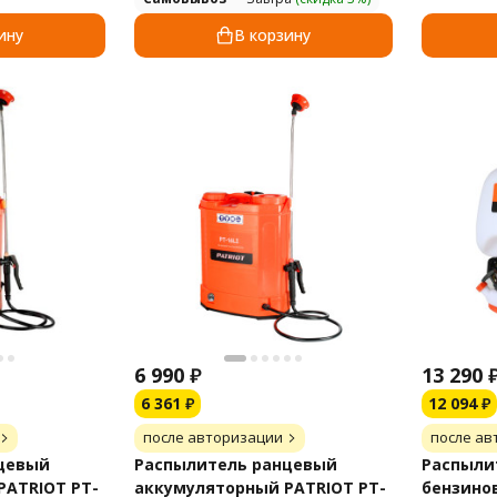
ину
В корзину
6 990
₽
13 290
6 361
₽
12 094
₽
после авторизации
после ав
цевый
Распылитель ранцевый
Распыли
PATRIOT PT-
аккумуляторный PATRIOT PT-
бензинов