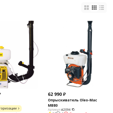
₽
62 990
₽
Опрыскиватель Oleo-Mac
MB80
торизации
Артикул:
st2094